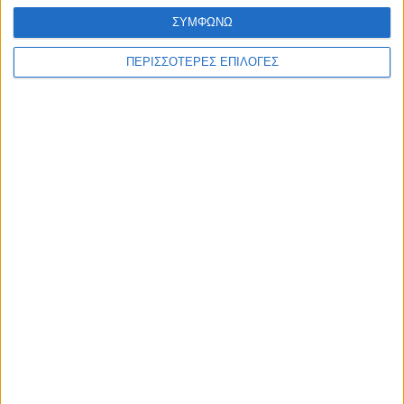
ΣΥΜΦΩΝΩ
ΠΕΡΙΣΣΟΤΕΡΕΣ ΕΠΙΛΟΓΕΣ
Επικαιρότητα
01/06/2022
Κοζάνη: Σύλληψη ημεδαπού για επίθεση με
μαχαίρι σε 34χρονο
Συνελήφθη ημεδαπός, ο οποίος επιτέθηκε με μαχαίρι σε
34χρονο ημεδαπό στην πόλη της Κοζάνης.