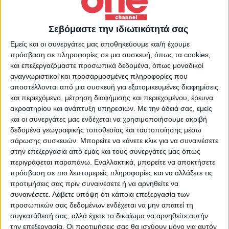
Επικαιρότητα
30/10/2022
Κηφισιά: 20χρονος και 14χρονος προσπάθησαν
Σεβόμαστε την ιδιωτικότητά σας
να ληστέψουν με μαχαίρι ανήλικους
Εμείς και οι συνεργάτες μας αποθηκεύουμε και/ή έχουμε
Οι συλληφθέντες οδηγήθηκαν στον Εισαγγελέα
πρόσβαση σε πληροφορίες σε μια συσκευή, όπως τα cookies,
Πλημμελειοδικών Αθηνών.
και επεξεργαζόμαστε προσωπικά δεδομένα, όπως μοναδικοί
αναγνωριστικοί και προσαρμοσμένες πληροφορίες που
αποστέλλονται από μια συσκευή για εξατομικευμένες διαφημίσεις
και περιεχόμενο, μέτρηση διαφήμισης και περιεχομένου, έρευνα
ακροατηρίου και ανάπτυξη υπηρεσιών.
Με την άδειά σας, εμείς
και οι συνεργάτες μας ενδέχεται να χρησιμοποιήσουμε ακριβή
δεδομένα γεωγραφικής τοποθεσίας και ταυτοποίησης μέσω
σάρωσης συσκευών. Μπορείτε να κάνετε κλικ για να συναινέσετε
στην επεξεργασία από εμάς και τους συνεργάτες μας όπως
περιγράφεται παραπάνω. Εναλλακτικά, μπορείτε να αποκτήσετε
πρόσβαση σε πιο λεπτομερείς πληροφορίες και να αλλάξετε τις
προτιμήσεις σας πριν συναινέσετε ή να αρνηθείτε να
συναινέσετε.
Λάβετε υπόψη ότι κάποια επεξεργασία των
προσωπικών σας δεδομένων ενδέχεται να μην απαιτεί τη
συγκατάθεσή σας, αλλά έχετε το δικαίωμα να αρνηθείτε αυτήν
την επεξεργασία. Οι προτιμήσεις σας θα ισχύουν μόνο για αυτόν