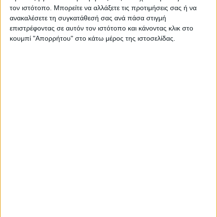
τον ιστότοπο. Μπορείτε να αλλάξετε τις προτιμήσεις σας ή να
ανακαλέσετε τη συγκατάθεσή σας ανά πάσα στιγμή
Επικαιρότητα
08/08/2022
επιστρέφοντας σε αυτόν τον ιστότοπο και κάνοντας κλικ στο
Θεσσαλονίκη: Κόρη μαχαίρωσε τον πατέρα της-
κουμπί "Απορρήτου" στο κάτω μέρος της ιστοσελίδας.
Τον κατηγορεί ότι τη θώπευσε
Στο Αυτόφωρο Τριμελές Πλημμελειοδικείο παραπέμφθηκαν μια
26χρονη και ο 57χρονος πατέρας της για υπόθεση κακοποίησης.