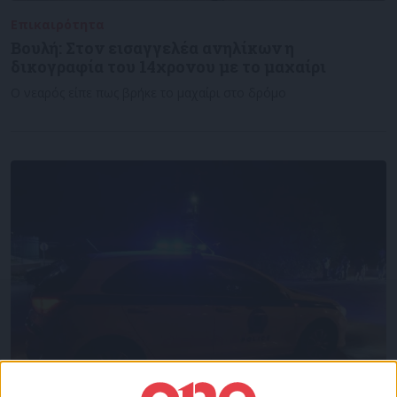
Επικαιρότητα
08/11/2022
Βουλή: Στον εισαγγελέα ανηλίκων η
δικογραφία του 14χρονου με το μαχαίρι
Ο νεαρός είπε πως βρήκε το μαχαίρι στο δρόμο