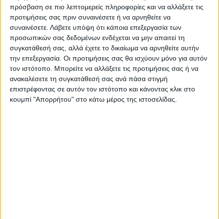
πρόσβαση σε πιο λεπτομερείς πληροφορίες και να αλλάξετε τις
προτιμήσεις σας πριν συναινέσετε ή να αρνηθείτε να
Ο 56χρονος αρνήθηκε ότι τη θώπευσε
συναινέσετε.
Λάβετε υπόψη ότι κάποια επεξεργασία των
λέγοντας ότι «λέει ψέματα. Έχει πρόβλημα
προσωπικών σας δεδομένων ενδέχεται να μην απαιτεί τη
διπολικής διαταραχής».
συγκατάθεσή σας, αλλά έχετε το δικαίωμα να αρνηθείτε αυτήν
την επεξεργασία. Οι προτιμήσεις σας θα ισχύουν μόνο για αυτόν
τον ιστότοπο. Μπορείτε να αλλάξετε τις προτιμήσεις σας ή να
Το δικαστήριο ήρε την κράτηση τους,
ανακαλέσετε τη συγκατάθεσή σας ανά πάσα στιγμή
επιστρέφοντας σε αυτόν τον ιστότοπο και κάνοντας κλικ στο
επιβάλλοντας στον 58χρονο τον
κουμπί "Απορρήτου" στο κάτω μέρος της ιστοσελίδας.
περιοριστικό όρο της μη προσέγγισης της
26χρονης σε απόσταση μικρότερη των 150
μέτρων.
ΘΕΣΣΑΛΟΝΙΚΗ
Κόρη
Μαχαίρι
TAGS:
Πατέρας