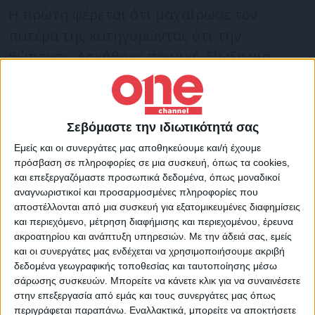
Η πρώτη φέρεται ότι μαχαίρωσε τον
πατέρα της κατηγορώντας ότι την
θώπευσε. Ασκήθηκε ποινική δίωξη για
ενδοοικογενειακη επικίνδυνη σωματική
βλάβη εις βάρος τους.
Σεβόμαστε την ιδιωτικότητά σας
Ο πατέρας κατηγορείται για
Εμείς και οι συνεργάτες μας αποθηκεύουμε και/ή έχουμε
ενδοοικογενειακή απειλή και για
πρόσβαση σε πληροφορίες σε μια συσκευή, όπως τα cookies,
και επεξεργαζόμαστε προσωπικά δεδομένα, όπως μοναδικοί
ενδοοικογενειακή προσβολή γενετήσιας
αναγνωριστικοί και προσαρμοσμένες πληροφορίες που
αξιοπρέπειας, ενώ η κόρη κατηγορείται και
αποστέλλονται από μια συσκευή για εξατομικευμένες διαφημίσεις
και περιεχόμενο, μέτρηση διαφήμισης και περιεχομένου, έρευνα
για οπλοχρησία.
ακροατηρίου και ανάπτυξη υπηρεσιών.
Με την άδειά σας, εμείς
και οι συνεργάτες μας ενδέχεται να χρησιμοποιήσουμε ακριβή
δεδομένα γεωγραφικής τοποθεσίας και ταυτοποίησης μέσω
Το δικαστήριο, σύμφωνα με
το GR TIMES
σάρωσης συσκευών. Μπορείτε να κάνετε κλικ για να συναινέσετε
ανέβαλε την εκδίκαση της υπόθεσης γιατί
στην επεξεργασία από εμάς και τους συνεργάτες μας όπως
οι κατηγορούμενου ζήτησαν προσθεσμία.
περιγράφεται παραπάνω. Εναλλακτικά, μπορείτε να αποκτήσετε