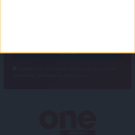
Για να ενημερώνεστε πάντα πρώτοι!
Κάνε εγγραφή στο Newsletter μας και απόκτησε
πρόσβαση στα νέα πριν από όλους τους άλλους.
NEWSLETTER
Συμφωνώ με τους Όρους χρήσης και την Πολιτική
προστασίας προσωπικών δεδομένων