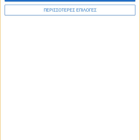
ΠΕΡΙΣΣΟΤΕΡΕΣ ΕΠΙΛΟΓΕΣ
Επικαιρότητα
09/06/2026
«Με τον Ρένο»: Η Ρένα Μόρφη σε μια συζήτηση
με τον Ρένο Χαραλαμπίδη | 06.07.2026