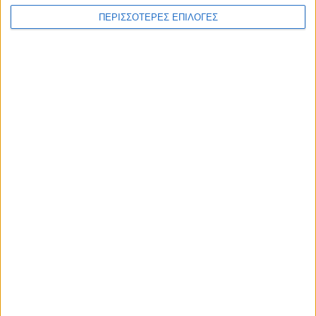
ΠΕΡΙΣΣΟΤΕΡΕΣ ΕΠΙΛΟΓΕΣ
Επικαιρότητα
09/06/2026
«Με τον Ρένο»: Η Ρένα Μόρφη σε μια συζήτηση
με τον Ρένο Χαραλαμπίδη | 06.07.2026