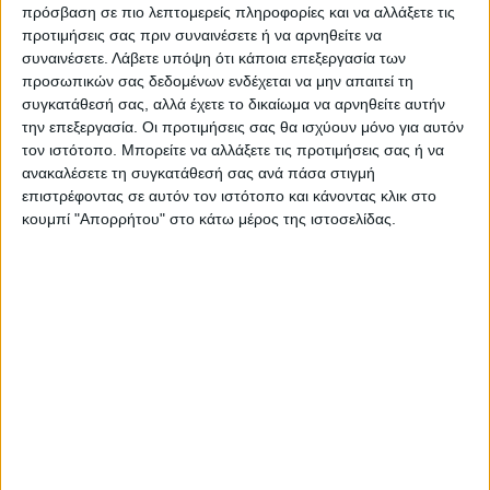
πρόσβαση σε πιο λεπτομερείς πληροφορίες και να αλλάξετε τις
αναγνωρίστηκαν από τους παθόντες και
προτιμήσεις σας πριν συναινέσετε ή να αρνηθείτε να
συνελήφθησαν.
συναινέσετε.
Λάβετε υπόψη ότι κάποια επεξεργασία των
προσωπικών σας δεδομένων ενδέχεται να μην απαιτεί τη
συγκατάθεσή σας, αλλά έχετε το δικαίωμα να αρνηθείτε αυτήν
Κατά τον έλεγχο τους, οι κατηγορούμενοι
την επεξεργασία. Οι προτιμήσεις σας θα ισχύουν μόνο για αυτόν
τον ιστότοπο. Μπορείτε να αλλάξετε τις προτιμήσεις σας ή να
απέρριψαν στο έδαφος δύο αναδιπλούμενα
ανακαλέσετε τη συγκατάθεσή σας ανά πάσα στιγμή
μαχαίρια συνολικού μήκους δεκατεσσάρων
επιστρέφοντας σε αυτόν τον ιστότοπο και κάνοντας κλικ στο
κουμπί "Απορρήτου" στο κάτω μέρος της ιστοσελίδας.
εκατοστών.
Οι συλληφθέντες οδηγήθηκαν στον
Εισαγγελέα Πλημμελειοδικών Αθηνών.
TAGS:
Ανήλικοι
Κηφισιά
Ληστεία
Μαχαίρι