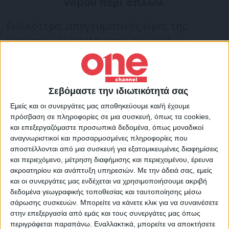
νόμου περί όπλων.
Ειδικότερα, απογευματινές ώρες της
Παρασκευής (28/10) στην Κηφισιά, οι
ανωτέρω προσέγγισαν ανήλικο και με
απειλή μαχαιριού αποπειράθηκαν να του
αφαιρέσουν χρηματικό ποσό, πράξη που
Σεβόμαστε την ιδιωτικότητά σας
δεν ολοκληρώθηκε. Το ίδιο διέπραξαν μετά
Εμείς και οι συνεργάτες μας αποθηκεύουμε και/ή έχουμε
από λίγο, στο ίδιο σημείο, σε βάρος έτερου
πρόσβαση σε πληροφορίες σε μια συσκευή, όπως τα cookies,
και επεξεργαζόμαστε προσωπικά δεδομένα, όπως μοναδικοί
ανηλίκου.
αναγνωριστικοί και προσαρμοσμένες πληροφορίες που
αποστέλλονται από μια συσκευή για εξατομικευμένες διαφημίσεις
και περιεχόμενο, μέτρηση διαφήμισης και περιεχομένου, έρευνα
Αστυνομικοί της Ομάδας ΔΙ.ΑΣ. που
ακροατηρίου και ανάπτυξη υπηρεσιών.
Με την άδειά σας, εμείς
μετέβησαν άμεσα στο σημείο διενήργησαν
και οι συνεργάτες μας ενδέχεται να χρησιμοποιήσουμε ακριβή
δεδομένα γεωγραφικής τοποθεσίας και ταυτοποίησης μέσω
αναζητήσεις, εντόπισαν τους δράστες, τους
σάρωσης συσκευών. Μπορείτε να κάνετε κλικ για να συναινέσετε
ακινητοποίησαν και τους οδήγησαν στο
στην επεξεργασία από εμάς και τους συνεργάτες μας όπως
Τμήμα Ασφαλείας Κηφισιάς, όπου
περιγράφεται παραπάνω. Εναλλακτικά, μπορείτε να αποκτήσετε