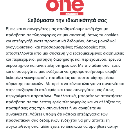
Επικαιρότητα
03/09/2022
Καιρός: Καταιγίδες στα βόρεια την Κυριακή
Σεβόμαστε την ιδιωτικότητά σας
[4/9]
Εμείς και οι συνεργάτες μας αποθηκεύουμε και/ή έχουμε
Τοπικές βροχές και καταιγίδες θα σημειωθούν από το
πρόσβαση σε πληροφορίες σε μια συσκευή, όπως τα cookies,
απόγευμα.
και επεξεργαζόμαστε προσωπικά δεδομένα, όπως μοναδικοί
αναγνωριστικοί και προσαρμοσμένες πληροφορίες που
αποστέλλονται από μια συσκευή για εξατομικευμένες διαφημίσεις
και περιεχόμενο, μέτρηση διαφήμισης και περιεχομένου, έρευνα
ακροατηρίου και ανάπτυξη υπηρεσιών.
Με την άδειά σας, εμείς
και οι συνεργάτες μας ενδέχεται να χρησιμοποιήσουμε ακριβή
δεδομένα γεωγραφικής τοποθεσίας και ταυτοποίησης μέσω
σάρωσης συσκευών. Μπορείτε να κάνετε κλικ για να συναινέσετε
στην επεξεργασία από εμάς και τους συνεργάτες μας όπως
περιγράφεται παραπάνω. Εναλλακτικά, μπορείτε να αποκτήσετε
πρόσβαση σε πιο λεπτομερείς πληροφορίες και να αλλάξετε τις
προτιμήσεις σας πριν συναινέσετε ή να αρνηθείτε να
συναινέσετε.
Λάβετε υπόψη ότι κάποια επεξεργασία των
προσωπικών σας δεδομένων ενδέχεται να μην απαιτεί τη
συγκατάθεσή σας, αλλά έχετε το δικαίωμα να αρνηθείτε αυτήν