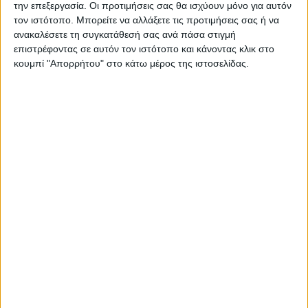
την επεξεργασία. Οι προτιμήσεις σας θα ισχύουν μόνο για αυτόν
τον ιστότοπο. Μπορείτε να αλλάξετε τις προτιμήσεις σας ή να
ανακαλέσετε τη συγκατάθεσή σας ανά πάσα στιγμή
Επικαιρότητα
03/09/2022
επιστρέφοντας σε αυτόν τον ιστότοπο και κάνοντας κλικ στο
Υψηλός κίνδυνος πυρκαγιάς την Κυριακή [4/9]
κουμπί "Απορρήτου" στο κάτω μέρος της ιστοσελίδας.
Υψηλός είναι ο κίνδυνος πυρκαγιάς, σύμφωνα με το Χάρτη
Πρόβλεψης Κινδύνου Πυρκαγιάς.