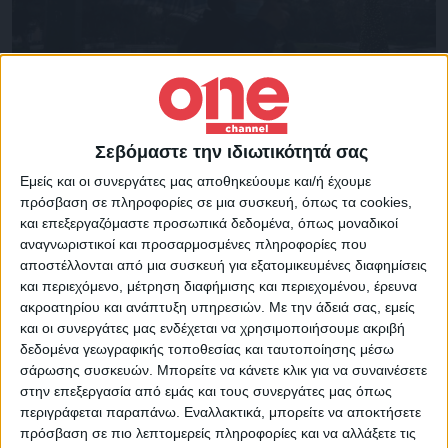
Επικαιρότητα
16/06/2022
Σεβόμαστε την ιδιωτικότητά σας
Καιρός: Σποραδικές καταιγίδες μετά το
μεσημέρι της Παρασκευής
Εμείς και οι συνεργάτες μας αποθηκεύουμε και/ή έχουμε
πρόσβαση σε πληροφορίες σε μια συσκευή, όπως τα cookies,
Τις θερμές ώρες της ημέρας, οι νεφώσεις στα ηπειρωτικά θα
και επεξεργαζόμαστε προσωπικά δεδομένα, όπως μοναδικοί
αυξηθούν και θα εκδηλωθούν τοπικοί όμβροι και σποραδικές
αναγνωριστικοί και προσαρμοσμένες πληροφορίες που
καταιγίδες,
αποστέλλονται από μια συσκευή για εξατομικευμένες διαφημίσεις
και περιεχόμενο, μέτρηση διαφήμισης και περιεχομένου, έρευνα
ακροατηρίου και ανάπτυξη υπηρεσιών.
Με την άδειά σας, εμείς
και οι συνεργάτες μας ενδέχεται να χρησιμοποιήσουμε ακριβή
δεδομένα γεωγραφικής τοποθεσίας και ταυτοποίησης μέσω
σάρωσης συσκευών. Μπορείτε να κάνετε κλικ για να συναινέσετε
στην επεξεργασία από εμάς και τους συνεργάτες μας όπως
περιγράφεται παραπάνω. Εναλλακτικά, μπορείτε να αποκτήσετε
πρόσβαση σε πιο λεπτομερείς πληροφορίες και να αλλάξετε τις