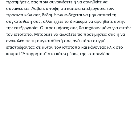
προτιμήσεις σας πριν συναινέσετε ή να αρνηθείτε να
συναινέσετε.
Λάβετε υπόψη ότι κάποια επεξεργασία των
προσωπικών σας δεδομένων ενδέχεται να μην απαιτεί τη
συγκατάθεσή σας, αλλά έχετε το δικαίωμα να αρνηθείτε αυτήν
την επεξεργασία. Οι προτιμήσεις σας θα ισχύουν μόνο για αυτόν
τον ιστότοπο. Μπορείτε να αλλάξετε τις προτιμήσεις σας ή να
ανακαλέσετε τη συγκατάθεσή σας ανά πάσα στιγμή
επιστρέφοντας σε αυτόν τον ιστότοπο και κάνοντας κλικ στο
Επικαιρότητα
03/06/2022
κουμπί "Απορρήτου" στο κάτω μέρος της ιστοσελίδας.
ΠΑΣΟΚ – Κίνημα Αλλαγής: Συνεδριάζει η
Κεντρική Πολιτική Επιτροπή την Κυριακή
Την Κυριακή 5 Ιουνίου συνεδριάζει η Κεντρική Πολιτική
Επιτροπή του ΠΑΣΟΚ – Κινήματος Αλλαγής.