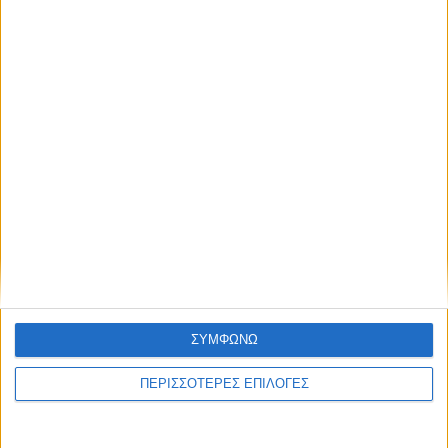
NEWSLETTER
Συμφωνώ με τους Όρους χρήσης και την
Πολιτική προστασίας προσωπικών
δεδομένων
Επικαιρότητα
22/05/2022
Καιρός: Ηλιοφάνεια την Κυριακή [22/5]
Ηλιοφάνεια αναμένεται σε μεγάλο μέρος της χώρας την Κυριακή
22/5.
ΣΥΜΦΩΝΩ
ΠΕΡΙΣΣΟΤΕΡΕΣ ΕΠΙΛΟΓΕΣ