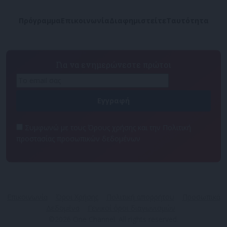
Πρόγραμμα
Επικοινωνία
Διαφημιστείτε
Ταυτότητα
Για να ενημερώνεστε πρώτοι
Συμφωνώ με τους Όρους χρήσης και την Πολιτική
προστασίας προσωπικών δεδομένων
Επικοινωνία
Όροι Χρήσης
Πολιτική απορρήτου
Προσωπικά
Δεδομένα
Γενικοί όροι διαγωνισμών
©2026 One Channel. All rights reserved.