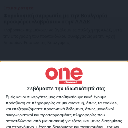
Επικαιρότητα
30/07/2022
Φορολογική συμφωνία με την Βουλγαρία
προσφέρει «λαβράκια» στην ΑΑΔΕ
«Λαβράκια» περιμένουν να βγάλουν τα στελέχη της ΑΑΔΕ, μετά
την υπογραφή του πρωτοκόλλου συνεργασίας με την Αρχή
Δημοσίων Εσόδων της Βουλγαρίας.
Σεβόμαστε την ιδιωτικότητά σας
Εμείς και οι συνεργάτες μας αποθηκεύουμε και/ή έχουμε
πρόσβαση σε πληροφορίες σε μια συσκευή, όπως τα cookies,
και επεξεργαζόμαστε προσωπικά δεδομένα, όπως μοναδικοί
αναγνωριστικοί και προσαρμοσμένες πληροφορίες που
αποστέλλονται από μια συσκευή για εξατομικευμένες διαφημίσεις
και περιεχόμενο, μέτρηση διαφήμισης και περιεχομένου, έρευνα