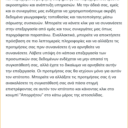
ακροατηρίου και ανάπτυξη υπηρεσιών.
Με την άδειά σας, εμείς
και οι συνεργάτες μας ενδέχεται να χρησιμοποιήσουμε ακριβή
δεδομένα γεωγραφικής τοποθεσίας και ταυτοποίησης μέσω
Επικαιρότητα
24/06/2022
σάρωσης συσκευών. Μπορείτε να κάνετε κλικ για να συναινέσετε
Θεσσαλονίκη: Ίδρυαν εταιρίες και
στην επεξεργασία από εμάς και τους συνεργάτες μας όπως
μεταπωλούσαν τα προϊόντα – Πάνω από
περιγράφεται παραπάνω. Εναλλακτικά, μπορείτε να αποκτήσετε
2.500.000 ευρώ η απάτη
πρόσβαση σε πιο λεπτομερείς πληροφορίες και να αλλάξετε τις
Σε καίριο πλήγμα σε πολυμελή εγκληματική οργάνωση, τα μέλη
προτιμήσεις σας πριν συναινέσετε ή να αρνηθείτε να
της οποίας ενέχονται σε περιπτώσεις εξαπάτησης εταιρειών –
συναινέσετε.
Λάβετε υπόψη ότι κάποια επεξεργασία των
επιχειρήσεων, προχώρησε η ΕΛ.ΑΣ.
προσωπικών σας δεδομένων ενδέχεται να μην απαιτεί τη
συγκατάθεσή σας, αλλά έχετε το δικαίωμα να αρνηθείτε αυτήν
την επεξεργασία. Οι προτιμήσεις σας θα ισχύουν μόνο για αυτόν
τον ιστότοπο. Μπορείτε να αλλάξετε τις προτιμήσεις σας ή να
ανακαλέσετε τη συγκατάθεσή σας ανά πάσα στιγμή
επιστρέφοντας σε αυτόν τον ιστότοπο και κάνοντας κλικ στο
κουμπί "Απορρήτου" στο κάτω μέρος της ιστοσελίδας.