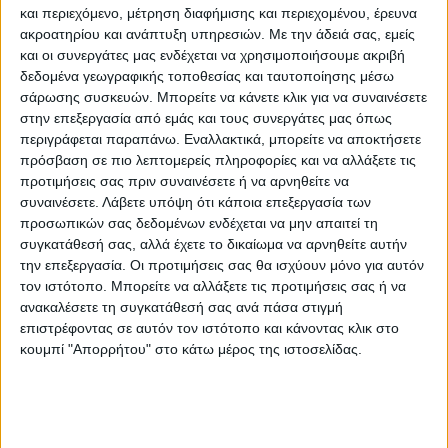
ενέχονται σε περιπτώσεις εξαπάτησης
και περιεχόμενο, μέτρηση διαφήμισης και περιεχομένου, έρευνα
εταιρειών – επιχειρήσεων σε διάφορες
ακροατηρίου και ανάπτυξη υπηρεσιών.
Με την άδειά σας, εμείς
και οι συνεργάτες μας ενδέχεται να χρησιμοποιήσουμε ακριβή
περιοχές της Ελλάδας.
δεδομένα γεωγραφικής τοποθεσίας και ταυτοποίησης μέσω
σάρωσης συσκευών. Μπορείτε να κάνετε κλικ για να συναινέσετε
στην επεξεργασία από εμάς και τους συνεργάτες μας όπως
Στο πλαίσιο διερεύνησης της υπόθεσης
περιγράφεται παραπάνω. Εναλλακτικά, μπορείτε να αποκτήσετε
ταυτοποιήθηκαν τα στοιχεία είκοσι εννέα
πρόσβαση σε πιο λεπτομερείς πληροφορίες και να αλλάξετε τις
(29) μελών του κυκλώματος (ημεδαποί
προτιμήσεις σας πριν συναινέσετε ή να αρνηθείτε να
συναινέσετε.
Λάβετε υπόψη ότι κάποια επεξεργασία των
ηλικίας 29 έως 65 ετών) σε βάρος των
προσωπικών σας δεδομένων ενδέχεται να μην απαιτεί τη
οποίων σχηματίσθηκε δικογραφία, κατά
συγκατάθεσή σας, αλλά έχετε το δικαίωμα να αρνηθείτε αυτήν
την επεξεργασία. Οι προτιμήσεις σας θα ισχύουν μόνο για αυτόν
περίπτωση, για εγκληματική οργάνωση,
τον ιστότοπο. Μπορείτε να αλλάξετε τις προτιμήσεις σας ή να
πλαστογραφία, υπεξαίρεση, απάτη σε
ανακαλέσετε τη συγκατάθεσή σας ανά πάσα στιγμή
επιστρέφοντας σε αυτόν τον ιστότοπο και κάνοντας κλικ στο
βαθμό κακουργήματος από κοινού,
κουμπί "Απορρήτου" στο κάτω μέρος της ιστοσελίδας.
κατ΄επάγγελμα και κατ’ εξακολούθηση,
αποδοχή και διάθεση προϊόντων
εγκλήματος, παράβαση νομοθεσίας περί