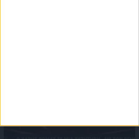
Επικαιρότητα
09/06/2026
«Με τον Ρένο»: Η Ναταλία Δραγούμη σε μια
συζήτηση με τον Ρένο Χαραλαμπίδη |
22.06.2026