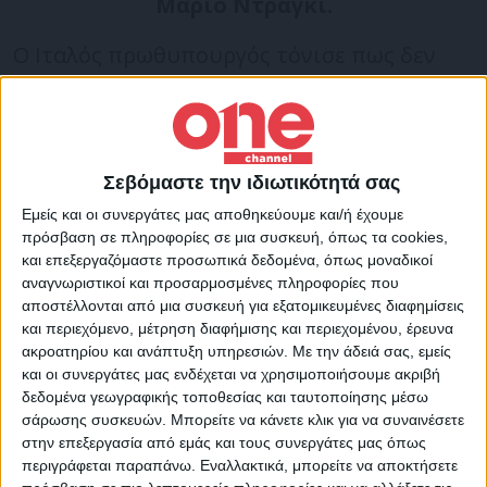
Μάριο Ντράγκι.
Ο Ιταλός πρωθυπουργός τόνισε πως δεν
αποτελεί πρόβλημα η απαίτηση της
Μόσχας από τις χώρες της Δύσης για
πληρωμές σε ρούβλια. «Στην
πραγματικότητα, οι περισσότεροι από τους
Σεβόμαστε την ιδιωτικότητά σας
εισαγωγείς φυσικού αερίου έχουν ήδη
Εμείς και οι συνεργάτες μας αποθηκεύουμε και/ή έχουμε
πρόσβαση σε πληροφορίες σε μια συσκευή, όπως τα cookies,
ανοίξει λογαριασμούς σε ρούβλια με την
και επεξεργαζόμαστε προσωπικά δεδομένα, όπως μοναδικοί
Gazprom», υπογράμμισε στη συνάντησή
αναγνωριστικοί και προσαρμοσμένες πληροφορίες που
αποστέλλονται από μια συσκευή για εξατομικευμένες διαφημίσεις
του με τον Τζο Μπάιντεν, σύμφωνα με το
και περιεχόμενο, μέτρηση διαφήμισης και περιεχομένου, έρευνα
Reuters.
ακροατηρίου και ανάπτυξη υπηρεσιών.
Με την άδειά σας, εμείς
και οι συνεργάτες μας ενδέχεται να χρησιμοποιήσουμε ακριβή
δεδομένα γεωγραφικής τοποθεσίας και ταυτοποίησης μέσω
«Υπάρχουν τόσες πολλές δυνατότητες,
σάρωσης συσκευών. Μπορείτε να κάνετε κλικ για να συναινέσετε
αλλά πριν καν φτάσουμε σε αυτό το σημείο,
στην επεξεργασία από εμάς και τους συνεργάτες μας όπως
περιγράφεται παραπάνω. Εναλλακτικά, μπορείτε να αποκτήσετε
υπάρχει μια προσπάθεια που πρέπει να