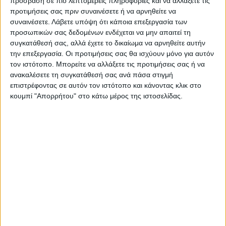
πρόσβαση σε πιο λεπτομερείς πληροφορίες και να αλλάξετε τις
γίνει και είναι μια προσπάθεια που πρέπει
προτιμήσεις σας πριν συναινέσετε ή να αρνηθείτε να
συναινέσετε.
Λάβετε υπόψη ότι κάποια επεξεργασία των
να κάνουν όλοι οι σύμμαχοι, ιδίως η Ρωσία
προσωπικών σας δεδομένων ενδέχεται να μην απαιτεί τη
και οι Ηνωμένες Πολιτείες, για να καθίσουν
συγκατάθεσή σας, αλλά έχετε το δικαίωμα να αρνηθείτε αυτήν
την επεξεργασία. Οι προτιμήσεις σας θα ισχύουν μόνο για αυτόν
σε ένα τραπέζι», δήλωσε ο Μάριο Ντράγκι
τον ιστότοπο. Μπορείτε να αλλάξετε τις προτιμήσεις σας ή να
για το τέλος του πολέμου.
ανακαλέσετε τη συγκατάθεσή σας ανά πάσα στιγμή
επιστρέφοντας σε αυτόν τον ιστότοπο και κάνοντας κλικ στο
κουμπί "Απορρήτου" στο κάτω μέρος της ιστοσελίδας.
Εταιρείες
Λογαριασμοί
Ντράγκι
TAGS:
Ρούβλια