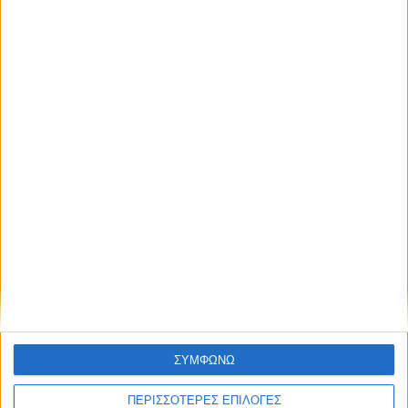
Κάνε εγγραφή στο Newsletter μας και
απόκτησε πρόσβαση στα νέα πριν από
όλους τους άλλους.
Διεθνή
02/01/2025
ΗΠΑ: Επίθεση με 15 νεκρούς στην Νέα Ορλεάνη
NEWSLETTER
– Οι αρχές ερευνούν για πιθανόν
τρομοκρατική ενέργεια
Συμφωνώ με τους Όρους χρήσης και την
Πολιτική προστασίας προσωπικών
δεδομένων
ΣΥΜΦΩΝΩ
ΠΕΡΙΣΣΟΤΕΡΕΣ ΕΠΙΛΟΓΕΣ