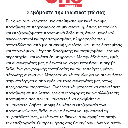
Επικαιρότητα
08/11/2022
Σεβόμαστε την ιδιωτικότητά σας
OnlyFans: Πρωταθλήτριες (και) στις καυτές
πόζες [pics]
Εμείς και οι συνεργάτες μας αποθηκεύουμε και/ή έχουμε
πρόσβαση σε πληροφορίες σε μια συσκευή, όπως τα cookies,
Nεαρές, σέξι και γυμνασμένες, αποφάσισαν να συνδυάσουν (ή
και επεξεργαζόμαστε προσωπικά δεδομένα, όπως μοναδικοί
να… παρατήσουν) τον αθλητισμό και να θησαυρίσουν μέσω του
αναγνωριστικοί και προσαρμοσμένες πληροφορίες που
OnlyFans
αποστέλλονται από μια συσκευή για εξατομικευμένες διαφημίσεις
και περιεχόμενο, μέτρηση διαφήμισης και περιεχομένου, έρευνα
ακροατηρίου και ανάπτυξη υπηρεσιών.
Με την άδειά σας, εμείς
και οι συνεργάτες μας ενδέχεται να χρησιμοποιήσουμε ακριβή
δεδομένα γεωγραφικής τοποθεσίας και ταυτοποίησης μέσω
σάρωσης συσκευών. Μπορείτε να κάνετε κλικ για να συναινέσετε
στην επεξεργασία από εμάς και τους συνεργάτες μας όπως
περιγράφεται παραπάνω. Εναλλακτικά, μπορείτε να αποκτήσετε
πρόσβαση σε πιο λεπτομερείς πληροφορίες και να αλλάξετε τις
προτιμήσεις σας πριν συναινέσετε ή να αρνηθείτε να
συναινέσετε.
Λάβετε υπόψη ότι κάποια επεξεργασία των
προσωπικών σας δεδομένων ενδέχεται να μην απαιτεί τη
συγκατάθεσή σας, αλλά έχετε το δικαίωμα να αρνηθείτε αυτήν
την επεξεργασία. Οι προτιμήσεις σας θα ισχύουν μόνο για αυτόν