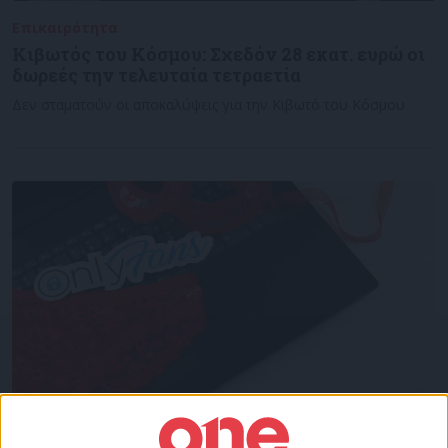
Επικαιρότητα
23/11/2022
Κιβωτός του Κόσμου: Σχεδόν 28 εκατ. ευρώ οι
δωρεές την τελευταία τετραετία
Δεν σταματούν οι αποκαλύψεις για την Κιβωτό του Κόσμου