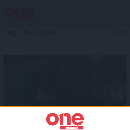
Tag
/ The Playlist
2 άρθρα