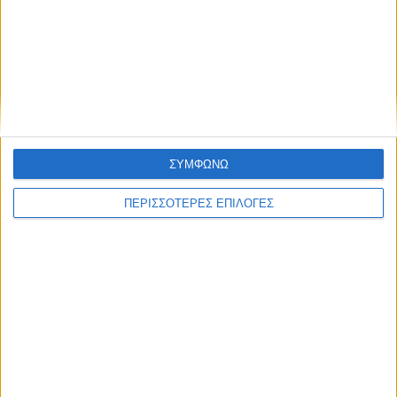
Συμφωνώ με τους Όρους χρήσης και την
πρόσβαση στα νέα πριν από όλους τους άλλους.
Πολιτική προστασίας προσωπικών
δεδομένων
NEWSLETTER
Συμφωνώ με τους Όρους χρήσης και την Πολιτική
ΣΥΜΦΩΝΩ
προστασίας προσωπικών δεδομένων
ΠΕΡΙΣΣΟΤΕΡΕΣ ΕΠΙΛΟΓΕΣ