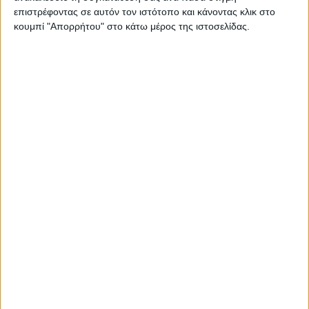
επιστρέφοντας σε αυτόν τον ιστότοπο και κάνοντας κλικ στο
κουμπί "Απορρήτου" στο κάτω μέρος της ιστοσελίδας.
Επικαιρότητα
18/09/2022
The Playlist: Η νέα σειρά του Netflix για το
Spotify
Και τα έξι επεισόδια του «The Playlist» σκηνοθετούνται από τον
Per-Olav Sørensen.
Για να ενημερώνεστε πάντα
πρώτοι!
Κάνε εγγραφή στο Newsletter μας και
απόκτησε πρόσβαση στα νέα πριν από
όλους τους άλλους.
NEWSLETTER
Για να ενημερώνεστε πάντα πρώτοι!
Κάνε εγγραφή στο Newsletter μας και απόκτησε