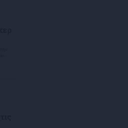
κερ
στην
άν.
τις