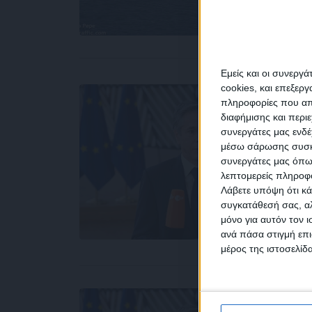
Εμείς και οι συνεργ
cookies, και επεξε
πληροφορίες που απο
διαφήμισης και περι
συνεργάτες μας ενδέ
NEW
μέσω σάρωσης συσκευ
συνεργάτες μας όπω
λεπτομερείς πληροφορ
Λάβετε υπόψη ότι κά
συγκατάθεσή σας, αλ
μόνο για αυτόν τον 
Συμ
ανά πάσα στιγμή επι
δεδο
μέρος της ιστοσελίδα