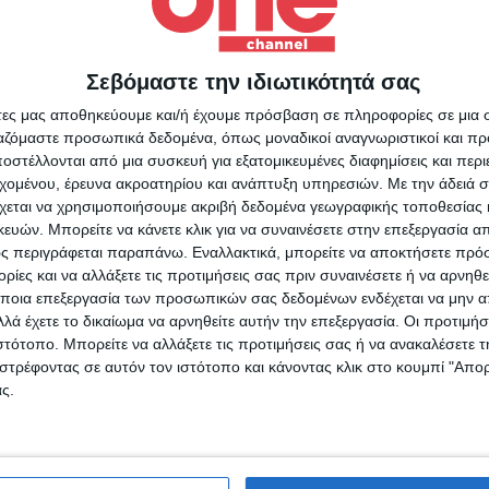
υποστηρίζουν ότι φαίνεται η επιχείρηση κατάληψης.
Σεβόμαστε την ιδιωτικότητά σας
Για να ενημερώνεστε πάντ
άτες μας αποθηκεύουμε και/ή έχουμε πρόσβαση σε πληροφορίες σε μια
πρώτοι!
Διεθνή
30/05/2022
ργαζόμαστε προσωπικά δεδομένα, όπως μοναδικοί αναγνωριστικοί και 
στέλλονται από μια συσκευή για εξατομικευμένες διαφημίσεις και περ
Στέιτ Ντιπάρτμεντ για ελληνικ
Κάνε εγγραφή στο Newsletter μας και απόκτησε πρόσβ
εχομένου, έρευνα ακροατηρίου και ανάπτυξη υπηρεσιών.
Με την άδειά σα
στα νέα πριν από όλους τους άλλους.
τάνκερ: Απειλή για την ασφάλε
χεται να χρησιμοποιήσουμε ακριβή δεδομένα γεωγραφικής τοποθεσίας 
SLETTER
ών. Μπορείτε να κάνετε κλικ για να συναινέσετε στην επεξεργασία απ
στη θάλασσα η παρενόχληση
ς περιγράφεται παραπάνω. Εναλλακτικά, μπορείτε να αποκτήσετε πρό
πλοίων
ίες και να αλλάξετε τις προτιμήσεις σας πριν συναινέσετε ή να αρνηθεί
ποια επεξεργασία των προσωπικών σας δεδομένων ενδέχεται να μην απ
Την καταδίκη των Ηνωμένων Πολιτειών για την κατάσχεση των 
λά έχετε το δικαίωμα να αρνηθείτε αυτήν την επεξεργασία. Οι προτιμήσ
ελληνικών τάνκερ από τους Φρουρούς της Επανάστασης του Ιρά
ιστότοπο. Μπορείτε να αλλάξετε τις προτιμήσεις σας ή να ανακαλέσετε
φωνώ με τους Όρους χρήσης και την Πολιτική προστασίας προσωπ
στρέφοντας σε αυτόν τον ιστότοπο και κάνοντας κλικ στο κουμπί "Απ
μετέφερε ο υπουργός Εξωτερικών, Άντονι Μπλίνκεν.
μένων
ς.