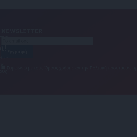
NEWSLETTER
τε
ι!
tter
αση
Συμφωνώ με τους Όρους χρήσης και την Πολιτική προστασίας
τους