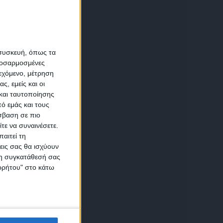
α
 συσκευή, όπως τα
προσαρμοσμένες
ιεχόμενο, μέτρηση
ά
αση
ς, εμείς και οι
ια
και ταυτοποίησης
ό εμάς και τους
σβαση σε πιο
τε να συναινέσετε.
αιτεί τη
δύο
εις σας θα ισχύουν
ν
 τη συγκατάθεσή σας
ικών
ορρήτου" στο κάτω