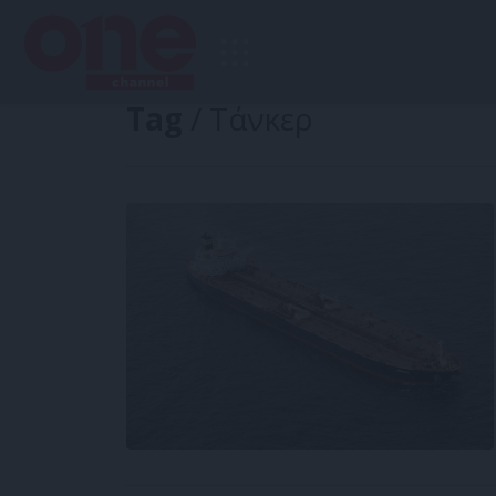
Tag
/ Τάνκερ