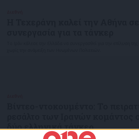
Διεθνή
31/05/2022
Η Τεχεράνη καλεί την Αθήνα σ
συνεργασία για τα τάνκερ
Το Ιράν κάλεσε την Ελλάδα να συνεργασθεί για την επίλυση της 
χωρίς την ανάμειξη των Ηνωμένων Πολιτειών.
Διεθνή
30/05/2022
Βίντεο-ντοκουμέντο: Το πειρατ
ρεσάλτο των Ιρανών κομάντος 
δύο ελληνικά τάνκερ
Σε βίντεο που δόθηκε στη δημοσιότητα σήμερα, τα ιρανικά ΜΜΕ