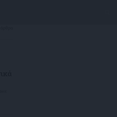
 άρθρα
ικά
dent