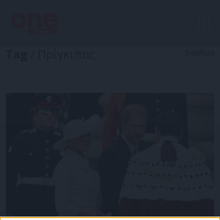
Tag
/ Πρίγκιπας
3 άρθρα