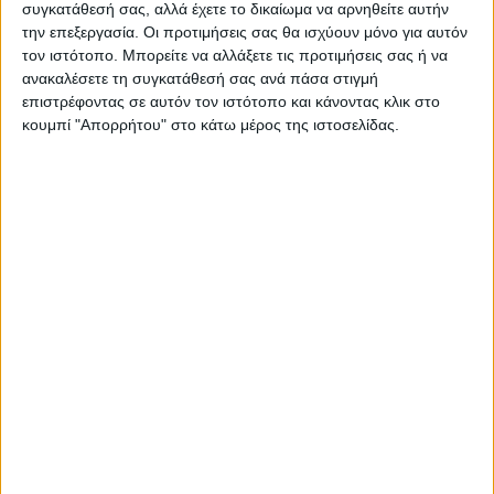
συγκατάθεσή σας, αλλά έχετε το δικαίωμα να αρνηθείτε αυτήν
την επεξεργασία. Οι προτιμήσεις σας θα ισχύουν μόνο για αυτόν
τον ιστότοπο. Μπορείτε να αλλάξετε τις προτιμήσεις σας ή να
Διεθνή
29/07/2022
ανακαλέσετε τη συγκατάθεσή σας ανά πάσα στιγμή
Μακρόν: Συζήτησε τη διαφοροποίηση των
επιστρέφοντας σε αυτόν τον ιστότοπο και κάνοντας κλικ στο
πηγών ενέργειας με τον πρίγκιπα διάδοχο της
κουμπί "Απορρήτου" στο κάτω μέρος της ιστοσελίδας.
Σαουδικής Αραβίας
Ο πρόεδρος της Γαλλίας, Εμανουέλ Μακρόν, τόνισε τη σημασία
της διαφοροποίησης των πηγών ενέργειας.
Για να ενημερώνεστε πάντα