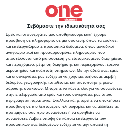
Διεθνή
27/10/2022
Spare: Δυσφορία στο Μπάκιγχαμ για τα
απομνημονεύματα του «εφεδρικού» πρίγκιπα
Σεβόμαστε την ιδιωτικότητά σας
Χάρι
Εμείς και οι συνεργάτες μας αποθηκεύουμε και/ή έχουμε
Ο τίτλος είναι από μόνος του αρκετός για να προϊδεάσει ότι το
πρόσβαση σε πληροφορίες σε μια συσκευή, όπως τα cookies,
βιβλίο θα περιλαμβάνει «βόμβες»
και επεξεργαζόμαστε προσωπικά δεδομένα, όπως μοναδικοί
αναγνωριστικοί και προσαρμοσμένες πληροφορίες που
αποστέλλονται από μια συσκευή για εξατομικευμένες διαφημίσεις
και περιεχόμενο, μέτρηση διαφήμισης και περιεχομένου, έρευνα
ακροατηρίου και ανάπτυξη υπηρεσιών.
Με την άδειά σας, εμείς
και οι συνεργάτες μας ενδέχεται να χρησιμοποιήσουμε ακριβή
δεδομένα γεωγραφικής τοποθεσίας και ταυτοποίησης μέσω
σάρωσης συσκευών. Μπορείτε να κάνετε κλικ για να συναινέσετε
στην επεξεργασία από εμάς και τους συνεργάτες μας όπως
περιγράφεται παραπάνω. Εναλλακτικά, μπορείτε να αποκτήσετε
πρόσβαση σε πιο λεπτομερείς πληροφορίες και να αλλάξετε τις
προτιμήσεις σας πριν συναινέσετε ή να αρνηθείτε να
συναινέσετε.
Λάβετε υπόψη ότι κάποια επεξεργασία των
προσωπικών σας δεδομένων ενδέχεται να μην απαιτεί τη