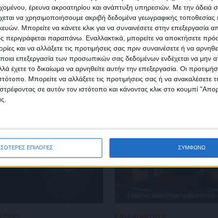
Κάνε εγγραφή στο Newsletter μας και απόκτησε πρόσβ
εχομένου, έρευνα ακροατηρίου και ανάπτυξη υπηρεσιών.
Με την άδειά σα
στα νέα πριν από όλους τους άλλους.
χεται να χρησιμοποιήσουμε ακριβή δεδομένα γεωγραφικής τοποθεσίας 
SLETTER
ών. Μπορείτε να κάνετε κλικ για να συναινέσετε στην επεξεργασία απ
ς περιγράφεται παραπάνω. Εναλλακτικά, μπορείτε να αποκτήσετε πρό
ίες και να αλλάξετε τις προτιμήσεις σας πριν συναινέσετε ή να αρνηθεί
ποια επεξεργασία των προσωπικών σας δεδομένων ενδέχεται να μην απ
λά έχετε το δικαίωμα να αρνηθείτε αυτήν την επεξεργασία. Οι προτιμήσ
ιστότοπο. Μπορείτε να αλλάξετε τις προτιμήσεις σας ή να ανακαλέσετε
φωνώ με τους Όρους χρήσης και την Πολιτική προστασίας προσωπ
στρέφοντας σε αυτόν τον ιστότοπο και κάνοντας κλικ στο κουμπί "Απ
μένων
ς.
ΣΣΟΤΕΡΕΣ ΕΠΙΛΟΓΕΣ
ΣΥΜΦΩΝΩ
ν Ρένο
05/08/2026
Επικαιρότητα
09/06/2026