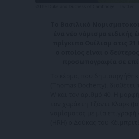
©The Duke and Duchess of Cambridge – Twitter
Το Βασιλικό Νομισματοκοπ
ένα νέο νόμισμα ειδικής έ
πρίγκιπα Ουίλιαμ στις 21 
ο οποίος είναι ο δεύτερο
προσωπογραφία σε επίσ
Το κέρμα, που δημιουργήθηκ
(Thomas Docherty), διαθέτει
W και τον αριθμό 40. Η μορφή
τον χαράκτη Τζόντι Κλαρκ (Jo
νομίσματος με μία επιγραφή
(HRH) ο Δούκας του Κέιμπριτ