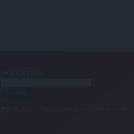
NEWSLETTER
τε
ι!
tter
αση
Συμφωνώ με τους Όρους χρήσης και την Πολιτική προστασίας
τους