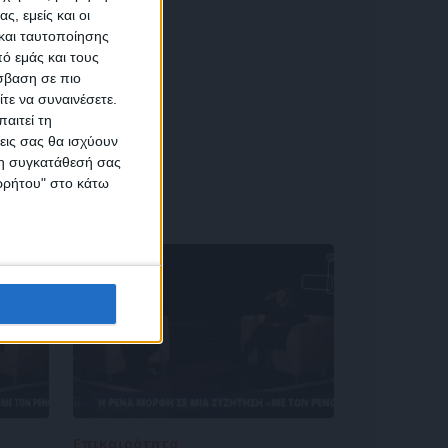
αση
ς, εμείς και οι
και ταυτοποίησης
ό εμάς και τους
σβαση σε πιο
τε να συναινέσετε.
αιτεί τη
εις σας θα ισχύουν
 τη συγκατάθεσή σας
ικών
ορρήτου" στο κάτω
Επικαιρότητα
09/06/2026