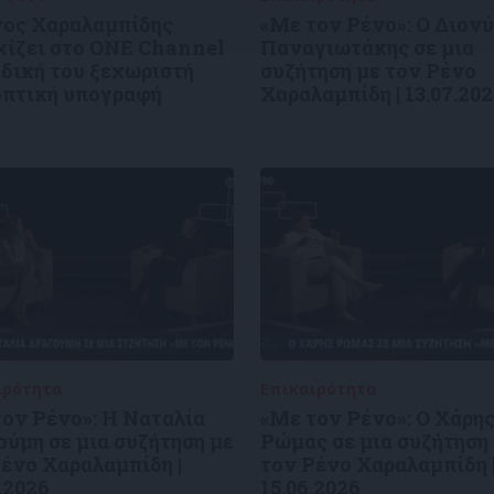
νος Χαραλαμπίδης
«Με τον Ρένο»: Ο Διον
χίζει στο ONE Channel
Παναγιωτάκης σε μια
 δική του ξεχωριστή
συζήτηση με τον Ρένο
οπτική υπογραφή
Χαραλαμπίδη | 13.07.20
ιρότητα
09/06/2026
Επικαιρότητα
09/06/2026
ον Ρένο»: Η Ναταλία
«Με τον Ρένο»: Ο Χάρη
ύμη σε μια συζήτηση με
Ρώμας σε μια συζήτηση
ένο Χαραλαμπίδη |
τον Ρένο Χαραλαμπίδη 
.2026
15.06.2026