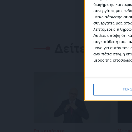
διαφήμισης και περι
συνεργάτες μας ενδέ
NEW
μέσω σάρωσης συσκευ
συνεργάτες μας όπω
λεπτομερείς πληροφορ
Λάβετε υπόψη ότι κά
συγκατάθεσή σας, αλ
Δείτε επίσης
μόνο για αυτόν τον 
Συμ
ανά πάσα στιγμή επι
δεδο
μέρος της ιστοσελίδα
ΠΕΡΙ
Επικαιρότητα
05/08/2026
Με το