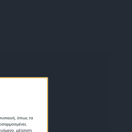
α
 συσκευή, όπως τα
προσαρμοσμένες
ιεχόμενο, μέτρηση