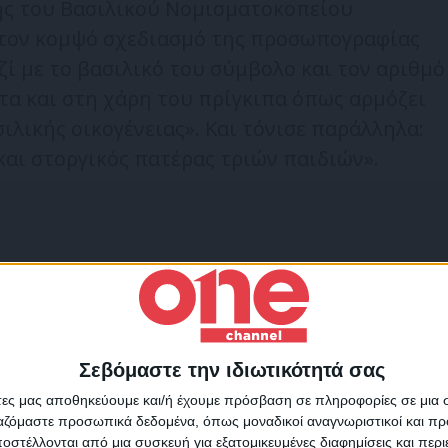
λής του Βασιλικού Νομισματοκοπείου
 τον κομψό σχεδιασμό της προσωπογραφίας
ί με το βασιλικό του σύμβολο και τον αριθμό
τα και στη χάρη του πρίγκιπα όπως αρμόζει
ιλικής οικογένειας». Και τόνισε παράλληλα:
αι στοργικός πατέρας τριών παιδιών».
ίγκιπας
Σεβόμαστε την ιδιωτικότητά σας
Για να ενημερώνεστε πάντ
άτες μας αποθηκεύουμε και/ή έχουμε πρόσβαση σε πληροφορίες σε μια
πρώτοι!
ργαζόμαστε προσωπικά δεδομένα, όπως μοναδικοί αναγνωριστικοί και 
στέλλονται από μια συσκευή για εξατομικευμένες διαφημίσεις και περ