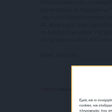
Η Clare Maclennan, επικεφα
χαρακτήρισε το νόμισμα «με
της Αυτού Μεγαλειότητας μαζ
40, φόρο τιμής στην ωριμότη
σε ένα ανώτερο μέλος της βασ
«Ένας αφοσιωμένος σύζυγος κ
Πηγή: ΑΠΕ-ΜΠΕ
TAGS:
Γενέθλια
Νόμισμα
Ουίλιαμ
Πρ
Εμείς και οι συνεργ
cookies, και επεξε
πληροφορίες που απο