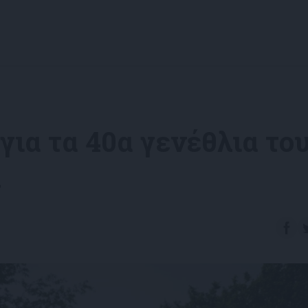
για τα 40α γενέθλια το
μ