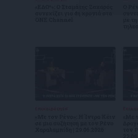
«ΕΔΩ*»: Ο Σταμάτης Ζαχαρός
Ο Ρέ
συνεχίζει για 4η χρονιά στο
συνε
ONE Channel
με τη
τηλε
Επικαιρότητα
09/06/2026
Επικα
«Με τον Ρένο»: Η Ίντρα Κέιν
«Με τ
σε μια συζήτηση με τον Ρένο
Δραγο
Χαραλαμπίδη | 29.06.2026
τον Ρ
22.06