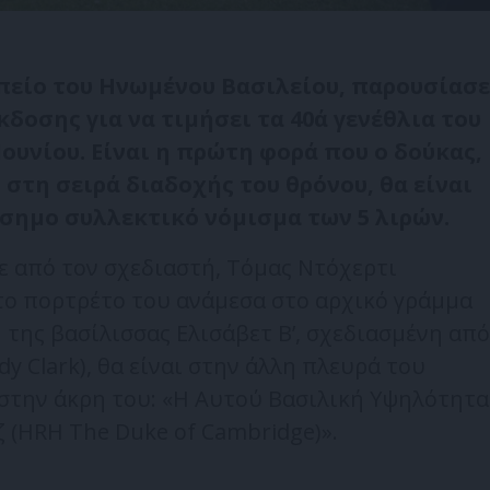
είο του Ηνωμένου Βασιλείου, παρουσίασε
κδοσης για να τιμήσει τα 40ά γενέθλια του
Ιουνίου. Είναι η πρώτη φορά που ο δούκας,
ς στη σειρά διαδοχής του θρόνου, θα είναι
ημο συλλεκτικό νόμισμα των 5 λιρών.
ε από τον σχεδιαστή, Τόμας Ντόχερτι
 το πορτρέτο του ανάμεσα στο αρχικό γράμμα
 της βασίλισσας Ελισάβετ Β’, σχεδιασμένη από
dy Clark), θα είναι στην άλλη πλευρά του
 στην άκρη του: «Η Αυτού Βασιλική Υψηλότητα
ζ (HRH The Duke of Cambridge)».