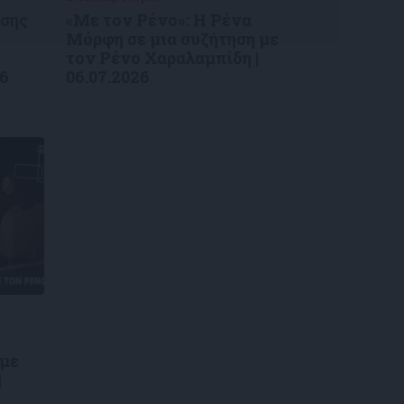
ύσης
«Με τον Ρένο»: Η Ρένα
Μόρφη σε μια συζήτηση με
τον Ρένο Χαραλαμπίδη |
26
06.07.2026
ς
 με
|