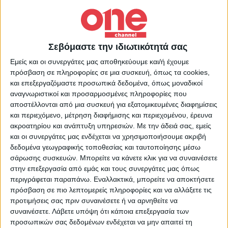
Επικαιρότητα
12/08/2022
Βρετανία: Οι επτά πόλεις που διεκδικούν τη
Eurovision
Σεβόμαστε την ιδιωτικότητά σας
«Εκτός» έμειναν το Λονδίνο και το Μπέλφαστ.
Εμείς και οι συνεργάτες μας αποθηκεύουμε και/ή έχουμε
πρόσβαση σε πληροφορίες σε μια συσκευή, όπως τα cookies,
και επεξεργαζόμαστε προσωπικά δεδομένα, όπως μοναδικοί
αναγνωριστικοί και προσαρμοσμένες πληροφορίες που
αποστέλλονται από μια συσκευή για εξατομικευμένες διαφημίσεις
και περιεχόμενο, μέτρηση διαφήμισης και περιεχομένου, έρευνα
Επικαιρότητα
25/07/2022
ακροατηρίου και ανάπτυξη υπηρεσιών.
Με την άδειά σας, εμείς
Eurovision 2023: Στη Μεγάλη Βρετανία η
και οι συνεργάτες μας ενδέχεται να χρησιμοποιήσουμε ακριβή
διεξαγωγή του διαγωνισμού αντί για την
δεδομένα γεωγραφικής τοποθεσίας και ταυτοποίησης μέσω
Ουκρανία
σάρωσης συσκευών. Μπορείτε να κάνετε κλικ για να συναινέσετε
Ανατροπή στα δεδομένα όσον αφορά τη διεξαγωγή της
στην επεξεργασία από εμάς και τους συνεργάτες μας όπως
Eurovision το 2023.
περιγράφεται παραπάνω. Εναλλακτικά, μπορείτε να αποκτήσετε
πρόσβαση σε πιο λεπτομερείς πληροφορίες και να αλλάξετε τις
προτιμήσεις σας πριν συναινέσετε ή να αρνηθείτε να
συναινέσετε.
Λάβετε υπόψη ότι κάποια επεξεργασία των
προσωπικών σας δεδομένων ενδέχεται να μην απαιτεί τη