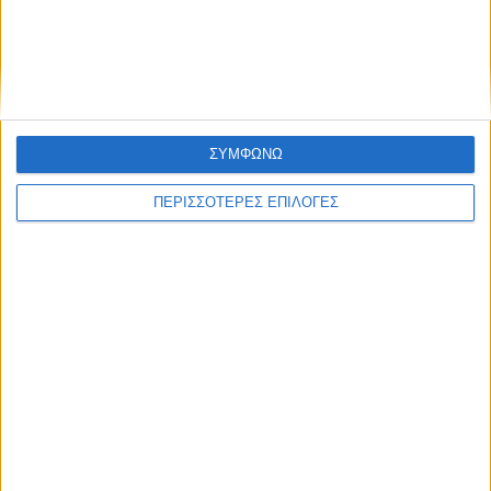
Τον καλύτερό της εαυτό στη σκηνή του Pala Olimpico θα δώσει
η Αμάντα Γεωργιάδη, η οποία θα ερμηνεύσει το «Die together».
ΣΥΜΦΩΝΩ
ΠΕΡΙΣΣΟΤΕΡΕΣ ΕΠΙΛΟΓΕΣ
Επικαιρότητα
13/05/2022
Eurovision: Η σειρά εμφάνισης της Ελλάδας
στον τελικό