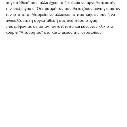
συγκατάθεσή σας, αλλά έχετε το δικαίωμα να αρνηθείτε αυτήν
την επεξεργασία. Οι προτιμήσεις σας θα ισχύουν μόνο για αυτόν
τον ιστότοπο. Μπορείτε να αλλάξετε τις προτιμήσεις σας ή να
ανακαλέσετε τη συγκατάθεσή σας ανά πάσα στιγμή
επιστρέφοντας σε αυτόν τον ιστότοπο και κάνοντας κλικ στο
κουμπί "Απορρήτου" στο κάτω μέρος της ιστοσελίδας.
Επικαιρότητα
24/05/2022
Ο Κλαούζεβιτς στην Eurovision
Ο πρώσος στρατιωτικός Καρλ Φίλιπ Γκότλιμπ φον Κλαούζεβιτς
δεν έζησε αρκετά για να δει τα έργα του δημοσιευμένα, ούτε
βέβαια…