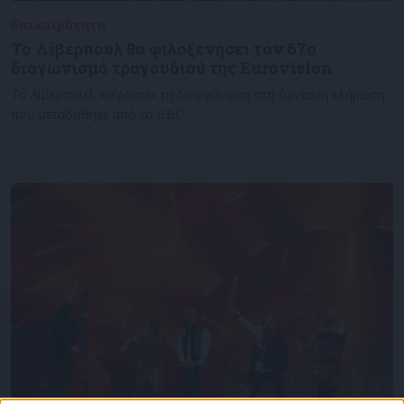
Επικαιρότητα
07/10/2022
Το Λίβερπουλ θα φιλοξενήσει τον 67ο
διαγωνισμό τραγουδιού της Eurovision
Το Λίβερπουλ «κέρδισε» τη διοργάνωση στη ζωντανή κλήρωση
που μεταδόθηκε από το BBC.