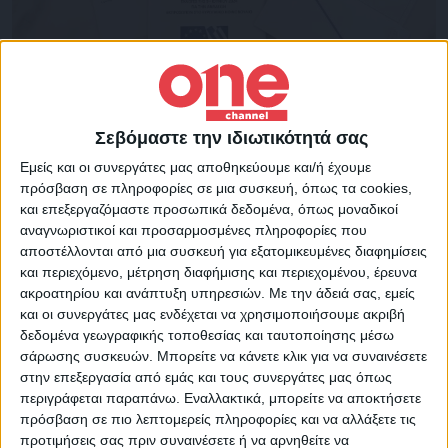
Πολιτική
03/12/2023
Επιστολική ψήφος: Η διαδικασία, η επιδίωξη
συναίνεσης και η ευρωπαϊκή πρακτική
Σεβόμαστε την ιδιωτικότητά σας
Η μεγαλύτερη δυνατή κοινοβουλευτική συναίνεση για τη
Εμείς και οι συνεργάτες μας αποθηκεύουμε και/ή έχουμε
θεσμοθέτηση της επιστολικής ψήφου στο ελληνικό εκλογικό
πρόσβαση σε πληροφορίες σε μια συσκευή, όπως τα cookies,
σύστημα αποτελεί βασική επιδίωξη της κυβέρνησης. Προς…
και επεξεργαζόμαστε προσωπικά δεδομένα, όπως μοναδικοί
αναγνωριστικοί και προσαρμοσμένες πληροφορίες που
αποστέλλονται από μια συσκευή για εξατομικευμένες διαφημίσεις
και περιεχόμενο, μέτρηση διαφήμισης και περιεχομένου, έρευνα
ακροατηρίου και ανάπτυξη υπηρεσιών.
Με την άδειά σας, εμείς
και οι συνεργάτες μας ενδέχεται να χρησιμοποιήσουμε ακριβή
δεδομένα γεωγραφικής τοποθεσίας και ταυτοποίησης μέσω
σάρωσης συσκευών. Μπορείτε να κάνετε κλικ για να συναινέσετε
στην επεξεργασία από εμάς και τους συνεργάτες μας όπως
περιγράφεται παραπάνω. Εναλλακτικά, μπορείτε να αποκτήσετε
πρόσβαση σε πιο λεπτομερείς πληροφορίες και να αλλάξετε τις
προτιμήσεις σας πριν συναινέσετε ή να αρνηθείτε να