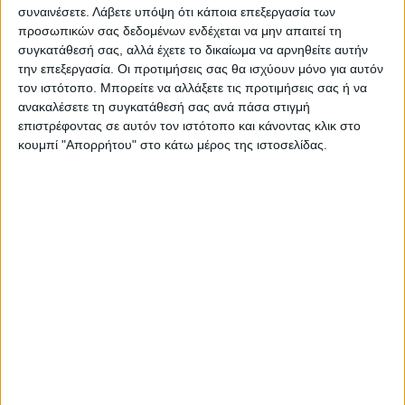
συναινέσετε.
Λάβετε υπόψη ότι κάποια επεξεργασία των
προσωπικών σας δεδομένων ενδέχεται να μην απαιτεί τη
συγκατάθεσή σας, αλλά έχετε το δικαίωμα να αρνηθείτε αυτήν
την επεξεργασία. Οι προτιμήσεις σας θα ισχύουν μόνο για αυτόν
τον ιστότοπο. Μπορείτε να αλλάξετε τις προτιμήσεις σας ή να
ανακαλέσετε τη συγκατάθεσή σας ανά πάσα στιγμή
Επικαιρότητα
23/11/2022
επιστρέφοντας σε αυτόν τον ιστότοπο και κάνοντας κλικ στο
Μπάιντεν-Τραμπ: Οι Αμερικανοί ψήφισαν
κουμπί "Απορρήτου" στο κάτω μέρος της ιστοσελίδας.
«τέλος εποχής»
Οι πολίτες φαίνεται ήδη να ψάχνουν τους αντικαταστάτες των
«sleepy Joe» και ο «looser Donald»