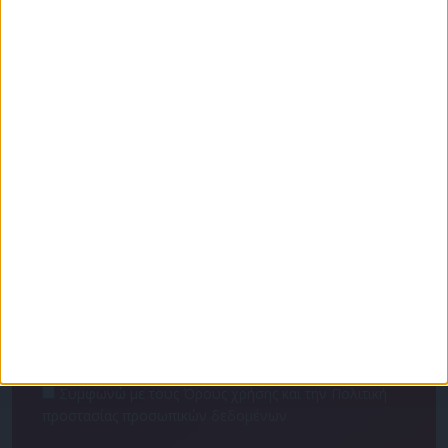
Για να ενημερώνεστε πάντα πρώτοι!
Κάνε εγγραφή στο Newsletter μας και απόκτησε
πρόσβαση στα νέα πριν από όλους τους άλλους.
NEWSLETTER
Συμφωνώ με τους Όρους χρήσης και την Πολιτική
προστασίας προσωπικών δεδομένων