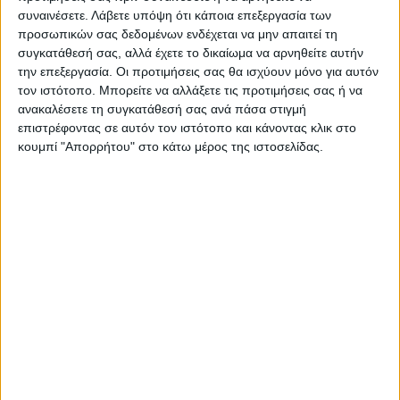
συναινέσετε.
Λάβετε υπόψη ότι κάποια επεξεργασία των
προσωπικών σας δεδομένων ενδέχεται να μην απαιτεί τη
συγκατάθεσή σας, αλλά έχετε το δικαίωμα να αρνηθείτε αυτήν
Επικαιρότητα
15/05/2022
την επεξεργασία. Οι προτιμήσεις σας θα ισχύουν μόνο για αυτόν
70.000 άτομα ψήφισαν στις εσωκομματικές
τον ιστότοπο. Μπορείτε να αλλάξετε τις προτιμήσεις σας ή να
εκλογές του ΣΥΡΙΖΑ μέχρι της 14:00
ανακαλέσετε τη συγκατάθεσή σας ανά πάσα στιγμή
Έως τις 14:00 έχουν ήδη ψηφίσει 70.000 πολίτες στα εκλογικά
επιστρέφοντας σε αυτόν τον ιστότοπο και κάνοντας κλικ στο
τμήματα ανά την επικράτεια.
κουμπί "Απορρήτου" στο κάτω μέρος της ιστοσελίδας.