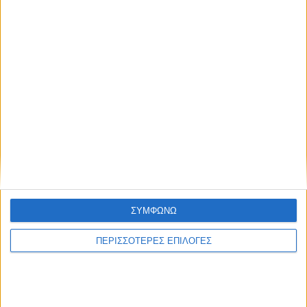
Συμφωνώ με τους Όρους χρήσης και την
Πολιτική προστασίας προσωπικών
δεδομένων
Διεθνή
10/05/2022
Φιλιππίνες: Συντριπτική νίκη του Μάρκος
Τζούνιορ στις εκλογές
Ο γιος του πρώην δικτάτορα των Φιλιππίνων Φερντινάντ
Μάρκος κέρδισε τις εκλογές στις Φιλιππίνες.
ΣΥΜΦΩΝΩ
ΠΕΡΙΣΣΟΤΕΡΕΣ ΕΠΙΛΟΓΕΣ