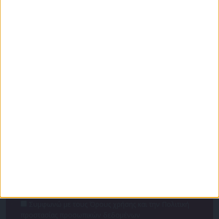
...
9
10
11
12
Για να ενημερώνεστε πάντα πρώτοι!
Κάνε εγγραφή στο Newsletter μας και απόκτησε
πρόσβαση στα νέα πριν από όλους τους άλλους.
NEWSLETTER
Συμφωνώ με τους Όρους χρήσης και την Πολιτική
προστασίας προσωπικών δεδομένων