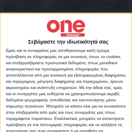
Επικαιρότητα
15/05/2022
Παράταση μιας ώρας στις εκλογές του ΣΥΡΙΖΑ
Την παράταση των εκλογών του ΣΥΡΙΖΑ-ΠΣ κατά μία ώρα
Σεβόμαστε την ιδιωτικότητά σας
αποφάσισε η Κεντρική Εφορευτική Επιτροπή
Εμείς και οι συνεργάτες μας αποθηκεύουμε και/ή έχουμε
πρόσβαση σε πληροφορίες σε μια συσκευή, όπως τα cookies,
και επεξεργαζόμαστε προσωπικά δεδομένα, όπως μοναδικοί
αναγνωριστικοί και προσαρμοσμένες πληροφορίες που
αποστέλλονται από μια συσκευή για εξατομικευμένες διαφημίσεις
και περιεχόμενο, μέτρηση διαφήμισης και περιεχομένου, έρευνα
ακροατηρίου και ανάπτυξη υπηρεσιών.
Με την άδειά σας, εμείς
και οι συνεργάτες μας ενδέχεται να χρησιμοποιήσουμε ακριβή
δεδομένα γεωγραφικής τοποθεσίας και ταυτοποίησης μέσω
σάρωσης συσκευών. Μπορείτε να κάνετε κλικ για να συναινέσετε
στην επεξεργασία από εμάς και τους συνεργάτες μας όπως
περιγράφεται παραπάνω. Εναλλακτικά, μπορείτε να αποκτήσετε
πρόσβαση σε πιο λεπτομερείς πληροφορίες και να αλλάξετε τις
προτιμήσεις σας πριν συναινέσετε ή να αρνηθείτε να