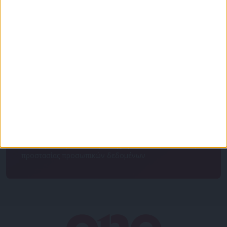
Για να ενημερώνεστε πάντα πρώτοι!
Κάνε εγγραφή στο Newsletter μας και απόκτησε
πρόσβαση στα νέα πριν από όλους τους άλλους.
NEWSLETTER
Συμφωνώ με τους Όρους χρήσης και την Πολιτική
προστασίας προσωπικών δεδομένων