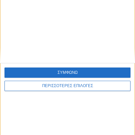
Συμφωνώ με τους Όρους χρήσης και την
Πολιτική προστασίας προσωπικών
δεδομένων
Επικαιρότητα
11/09/2022
Χατζηδάκης: Πάνω από 1,5 εκατομμύριο
πολίτες θα δουν αυξήσεις στις συντάξεις τους
Ο Κωστής Χατζηδάκης σημείωσε ότι η αύξηση στις συντάξεις
μπορεί να είναι και άνω του 6%.
ΣΥΜΦΩΝΩ
ΠΕΡΙΣΣΟΤΕΡΕΣ ΕΠΙΛΟΓΕΣ