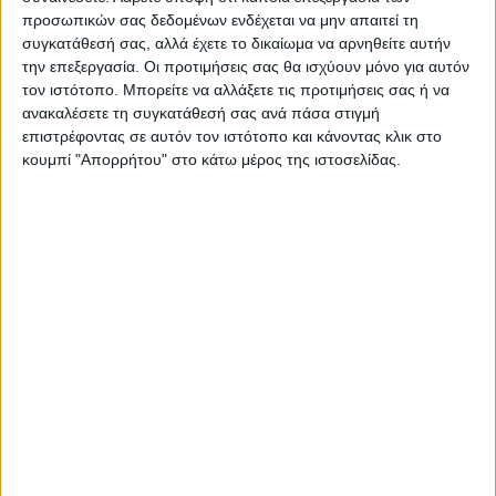
προσωπικών σας δεδομένων ενδέχεται να μην απαιτεί τη
συγκατάθεσή σας, αλλά έχετε το δικαίωμα να αρνηθείτε αυτήν
την επεξεργασία. Οι προτιμήσεις σας θα ισχύουν μόνο για αυτόν
τον ιστότοπο. Μπορείτε να αλλάξετε τις προτιμήσεις σας ή να
Επικαιρότητα
03/11/2022
ανακαλέσετε τη συγκατάθεσή σας ανά πάσα στιγμή
Χατζηδάκης για μείωση της ανεργίας: «Θετικές
επιστρέφοντας σε αυτόν τον ιστότοπο και κάνοντας κλικ στο
εξελίξεις εν μέσω κρίσεων»
κουμπί "Απορρήτου" στο κάτω μέρος της ιστοσελίδας.
Ο υπουργός σχολίασε την εξέλιξη μέσω ανάρτησης στα social
media.