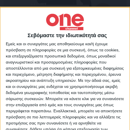
Επικαιρότητα
11/11/2022
Χατζηδάκης: «Σε 22 μήνες εκδόθηκαν πάνω
από 470.000 συντάξεις»
Σεβόμαστε την ιδιωτικότητά σας
Την ολοκλήρωση της εκκαθάρισης των εκκρεμών κύριων
Εμείς και οι συνεργάτες μας αποθηκεύουμε και/ή έχουμε
συντάξεων ανακοίνωσε ο κ. Χατζηδάκης
πρόσβαση σε πληροφορίες σε μια συσκευή, όπως τα cookies,
και επεξεργαζόμαστε προσωπικά δεδομένα, όπως μοναδικοί
αναγνωριστικοί και προσαρμοσμένες πληροφορίες που
αποστέλλονται από μια συσκευή για εξατομικευμένες διαφημίσεις
και περιεχόμενο, μέτρηση διαφήμισης και περιεχομένου, έρευνα
ακροατηρίου και ανάπτυξη υπηρεσιών.
Με την άδειά σας, εμείς
και οι συνεργάτες μας ενδέχεται να χρησιμοποιήσουμε ακριβή
δεδομένα γεωγραφικής τοποθεσίας και ταυτοποίησης μέσω
σάρωσης συσκευών. Μπορείτε να κάνετε κλικ για να συναινέσετε
στην επεξεργασία από εμάς και τους συνεργάτες μας όπως
περιγράφεται παραπάνω. Εναλλακτικά, μπορείτε να αποκτήσετε
πρόσβαση σε πιο λεπτομερείς πληροφορίες και να αλλάξετε τις
προτιμήσεις σας πριν συναινέσετε ή να αρνηθείτε να
συναινέσετε.
Λάβετε υπόψη ότι κάποια επεξεργασία των