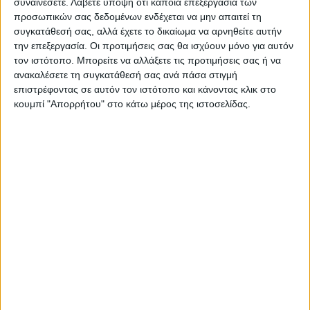
συναινέσετε.
Λάβετε υπόψη ότι κάποια επεξεργασία των
προσωπικών σας δεδομένων ενδέχεται να μην απαιτεί τη
Επικαιρότητα
21/11/2022
συγκατάθεσή σας, αλλά έχετε το δικαίωμα να αρνηθείτε αυτήν
Ολγα Γεροβασίλη: Πιάστηκαν με τους κοριούς
την επεξεργασία. Οι προτιμήσεις σας θα ισχύουν μόνο για αυτόν
στ’ αυτιά και θέλουν να πείσουν πως «όλοι
τον ιστότοπο. Μπορείτε να αλλάξετε τις προτιμήσεις σας ή να
είμαστε ίδιοι»
ανακαλέσετε τη συγκατάθεσή σας ανά πάσα στιγμή
επιστρέφοντας σε αυτόν τον ιστότοπο και κάνοντας κλικ στο
Μια σειρά από προεκλογικά διλήμματα θέτει η γραμματέας της
κουμπί "Απορρήτου" στο κάτω μέρος της ιστοσελίδας.
Κ.Ο. του ΣΥΡΙΖΑ