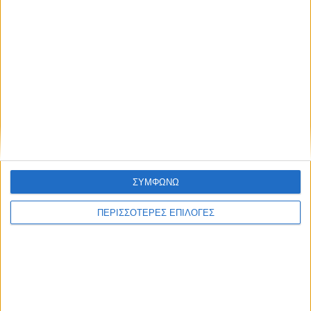
Συμφωνώ με τους Όρους χρήσης και την
Πολιτική προστασίας προσωπικών
δεδομένων
Επικαιρότητα
15/11/2022
Βήμα-βήμα όλα όσα πρέπει να γνωρίζετε για το
επίδομα θέρμανσης
Η αντίστροφη μέτρηση για την καταβολή του επιδόματος
θέρμανσης έχει ξεκινήσει
ΣΥΜΦΩΝΩ
ΠΕΡΙΣΣΟΤΕΡΕΣ ΕΠΙΛΟΓΕΣ