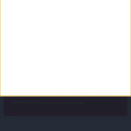
Για να ενημερώνεστε πάντα πρώτοι!
Κάνε εγγραφή στο Newsletter μας και απόκτησε
πρόσβαση στα νέα πριν από όλους τους άλλους.
NEWSLETTER
Συμφωνώ με τους Όρους χρήσης και την Πολιτική
προστασίας προσωπικών δεδομένων