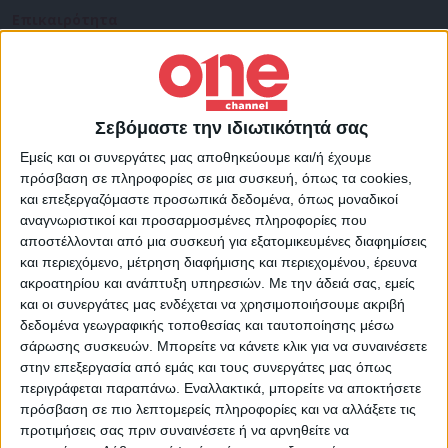
Επικαιρότητα
22/11/2022
Στο μυαλό του Κυριάκου: Στρατηγική επίθεσης
για να γυρίσει το παιχνίδι
Οι εξελίξεις στο μέτωπο των υποκλοπών έχουν βάλει φωτιά
στην πολιτική αντιπαράθεση
Σεβόμαστε την ιδιωτικότητά σας
Εμείς και οι συνεργάτες μας αποθηκεύουμε και/ή έχουμε
πρόσβαση σε πληροφορίες σε μια συσκευή, όπως τα cookies,
και επεξεργαζόμαστε προσωπικά δεδομένα, όπως μοναδικοί
αναγνωριστικοί και προσαρμοσμένες πληροφορίες που
αποστέλλονται από μια συσκευή για εξατομικευμένες διαφημίσεις
και περιεχόμενο, μέτρηση διαφήμισης και περιεχομένου, έρευνα
ακροατηρίου και ανάπτυξη υπηρεσιών.
Με την άδειά σας, εμείς
και οι συνεργάτες μας ενδέχεται να χρησιμοποιήσουμε ακριβή
δεδομένα γεωγραφικής τοποθεσίας και ταυτοποίησης μέσω
σάρωσης συσκευών. Μπορείτε να κάνετε κλικ για να συναινέσετε
στην επεξεργασία από εμάς και τους συνεργάτες μας όπως
περιγράφεται παραπάνω. Εναλλακτικά, μπορείτε να αποκτήσετε
πρόσβαση σε πιο λεπτομερείς πληροφορίες και να αλλάξετε τις
προτιμήσεις σας πριν συναινέσετε ή να αρνηθείτε να