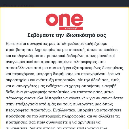
Επικαιρότητα
03/11/2022
Κολωνός: Δεύτερη σύλληψη μετά τα τέσσερα
εντάλματα για την υπόθεση της 12χρονης
Σύμφωνα με πληροφορίες τις επόμενες ώρες πρόκειται να έχει
ολοκληρωθεί ο κύκλος των συλλήψεων
Σεβόμαστε την ιδιωτικότητά σας
Εμείς και οι συνεργάτες μας αποθηκεύουμε και/ή έχουμε
πρόσβαση σε πληροφορίες σε μια συσκευή, όπως τα cookies,
και επεξεργαζόμαστε προσωπικά δεδομένα, όπως μοναδικοί
αναγνωριστικοί και προσαρμοσμένες πληροφορίες που
αποστέλλονται από μια συσκευή για εξατομικευμένες διαφημίσεις
και περιεχόμενο, μέτρηση διαφήμισης και περιεχομένου, έρευνα
ακροατηρίου και ανάπτυξη υπηρεσιών.
Με την άδειά σας, εμείς
και οι συνεργάτες μας ενδέχεται να χρησιμοποιήσουμε ακριβή
δεδομένα γεωγραφικής τοποθεσίας και ταυτοποίησης μέσω
σάρωσης συσκευών. Μπορείτε να κάνετε κλικ για να συναινέσετε
στην επεξεργασία από εμάς και τους συνεργάτες μας όπως
περιγράφεται παραπάνω. Εναλλακτικά, μπορείτε να αποκτήσετε
πρόσβαση σε πιο λεπτομερείς πληροφορίες και να αλλάξετε τις
προτιμήσεις σας πριν συναινέσετε ή να αρνηθείτε να
συναινέσετε.
Λάβετε υπόψη ότι κάποια επεξεργασία των