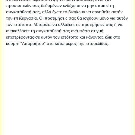
προσωπικών σας δεδομένων ενδέχεται να μην απαιτεί τη
συγκατάθεσή σας, αλλά έχετε το δικαίωμα να αρνηθείτε αυτήν
Επικαιρότητα
03/11/2022
την επεξεργασία. Οι προτιμήσεις σας θα ισχύουν μόνο για αυτόν
Κολωνός: Τέσσερα νέα εντάλματα σύλληψης
τον ιστότοπο. Μπορείτε να αλλάξετε τις προτιμήσεις σας ή να
για τον βιασμό της 12χρονης
ανακαλέσετε τη συγκατάθεσή σας ανά πάσα στιγμή
Μετά την ολοκλήρωση της συμπληρωματικής κατάθεσης του
επιστρέφοντας σε αυτόν τον ιστότοπο και κάνοντας κλικ στο
κοριτσιού
κουμπί "Απορρήτου" στο κάτω μέρος της ιστοσελίδας.