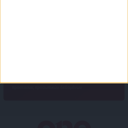
Για να ενημερώνεστε πάντα πρώτοι!
Κάνε εγγραφή στο Newsletter μας και απόκτησε
πρόσβαση στα νέα πριν από όλους τους άλλους.
NEWSLETTER
Συμφωνώ με τους Όρους χρήσης και την Πολιτική
προστασίας προσωπικών δεδομένων