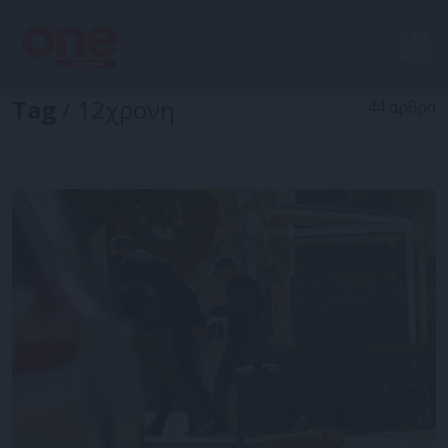
Tag
/ 12χρονη
44 άρθρα