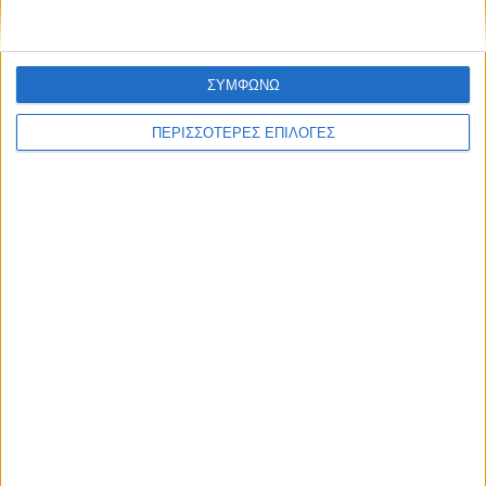
ΣΥΜΦΩΝΩ
ΠΕΡΙΣΣΟΤΕΡΕΣ ΕΠΙΛΟΓΕΣ
Επικαιρότητα
09/06/2026
«Με τον Ρένο»: Η Ρένα Μόρφη σε μια συζήτηση
με τον Ρένο Χαραλαμπίδη | 06.07.2026