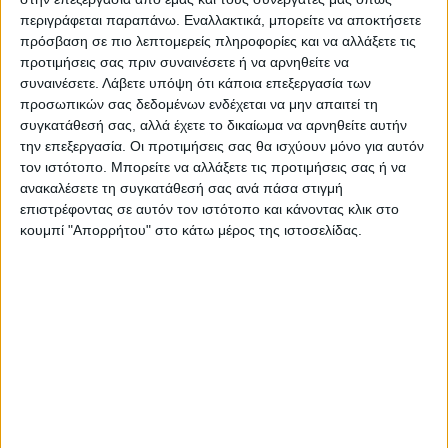
περιγράφεται παραπάνω. Εναλλακτικά, μπορείτε να αποκτήσετε
πρόσβαση σε πιο λεπτομερείς πληροφορίες και να αλλάξετε τις
— Υπουργείο Εξωτερικών (@GreeceMFA)
προτιμήσεις σας πριν συναινέσετε ή να αρνηθείτε να
October 3, 2022
συναινέσετε.
Λάβετε υπόψη ότι κάποια επεξεργασία των
προσωπικών σας δεδομένων ενδέχεται να μην απαιτεί τη
συγκατάθεσή σας, αλλά έχετε το δικαίωμα να αρνηθείτε αυτήν
Η
υπογραφή της συμφωνίας του τουρκικού
την επεξεργασία. Οι προτιμήσεις σας θα ισχύουν μόνο για αυτόν
καθεστώτος
με την κυβέρνηση της Λιβύης
τον ιστότοπο. Μπορείτε να αλλάξετε τις προτιμήσεις σας ή να
για τους υδρογονάθρακες οδήγησε στην
ανακαλέσετε τη συγκατάθεσή σας ανά πάσα στιγμή
επιστρέφοντας σε αυτόν τον ιστότοπο και κάνοντας κλικ στο
αντίδραση της ελληνικής διπλωματίας, με
κουμπί "Απορρήτου" στο κάτω μέρος της ιστοσελίδας.
τον υπουργό Εξωτερικών, Νίκο Δένδια να
ξεκινά μπαράζ επαφών και
τηλεφωνημάτων.
Νωρίτερα, ο Νίκος Δένδιας συναντήθηκε με
τον πρέσβη της Γαλλίας στην Ελλάδα, με
τον οποίο συζήτησαν, όπως σημείωσε σε