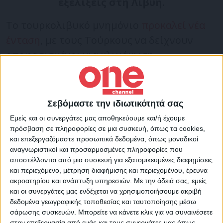
εξελίξεις στη Λιβύη.
Το τουρκολιβυκό μνημόνιο
προκαλεί νέα
ένταση
, με τους Τούρκους να δείχνουν
αποφασισμένοι για κλιμάκωση.
During a meeting held today at
@GreeceMFA
, FM
@NikosDendias
discussed
Σεβόμαστε την ιδιωτικότητά σας
with
@USAmbassadorGR
the latest
Εμείς και οι συνεργάτες μας αποθηκεύουμε και/ή έχουμε
developments in
#Libya
πρόσβαση σε πληροφορίες σε μια συσκευή, όπως τα cookies,
και επεξεργαζόμαστε προσωπικά δεδομένα, όπως μοναδικοί
αναγνωριστικοί και προσαρμοσμένες πληροφορίες που
Σε συνάντηση που πραγματοποιήθηκε
αποστέλλονται από μια συσκευή για εξατομικευμένες διαφημίσεις
και περιεχόμενο, μέτρηση διαφήμισης και περιεχομένου, έρευνα
σήμερα στο Υπ. Εξωτερικών, ο ΥΠΕΞ N.
ακροατηρίου και ανάπτυξη υπηρεσιών.
Με την άδειά σας, εμείς
Δένδιας συζήτησε με Πρέσβη ΗΠΑ George J.
και οι συνεργάτες μας ενδέχεται να χρησιμοποιήσουμε ακριβή
δεδομένα γεωγραφικής τοποθεσίας και ταυτοποίησης μέσω
Tsunis τις τελευταίες εξελίξεις στη Λιβύη
σάρωσης συσκευών. Μπορείτε να κάνετε κλικ για να συναινέσετε
pic.twitter.com/8bKb5v3Q5v
στην επεξεργασία από εμάς και τους συνεργάτες μας όπως