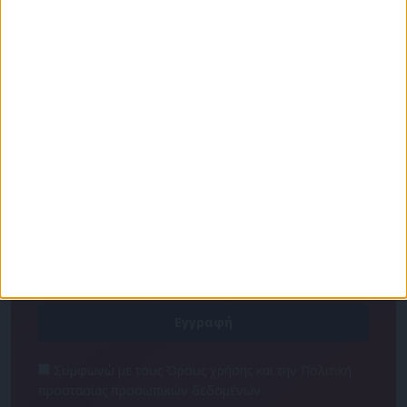
Για να ενημερώνεστε πάντα πρώτοι!
Κάνε εγγραφή στο Newsletter μας και απόκτησε
πρόσβαση στα νέα πριν από όλους τους άλλους.
NEWSLETTER
Συμφωνώ με τους Όρους χρήσης και την Πολιτική
προστασίας προσωπικών δεδομένων