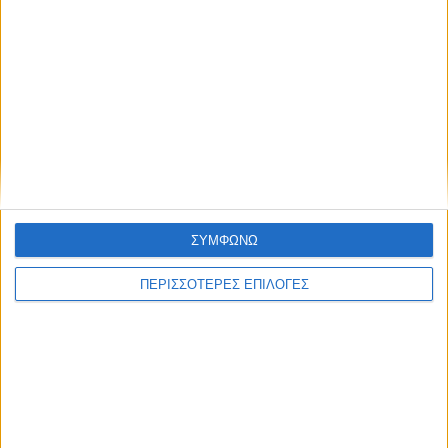
Συμφωνώ με τους Όρους χρήσης και την
Πολιτική προστασίας προσωπικών
δεδομένων
Επικαιρότητα
17/11/2022
Διπλωματικό επεισόδιο κατά την άφιξη Δένδια
στη Λιβύη
Ο υπουργός ζήτησε την άμεση απογείωση του για τη Βεγγάζη,
χωρίς να υπάρξει αποβίβαση.
ΣΥΜΦΩΝΩ
ΠΕΡΙΣΣΟΤΕΡΕΣ ΕΠΙΛΟΓΕΣ