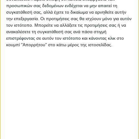
προσωπικών σας δεδομένων ενδέχεται να μην απαιτεί τη
συγκατάθεσή σας, αλλά έχετε το δικαίωμα να αρνηθείτε αυτήν
την επεξεργασία. Οι προτιμήσεις σας θα ισχύουν μόνο για αυτόν
Επικαιρότητα
20/11/2022
τον ιστότοπο. Μπορείτε να αλλάξετε τις προτιμήσεις σας ή να
Δένδιας: «Να μην επιτρέψουμε να γίνει
ανακαλέσετε τη συγκατάθεσή σας ανά πάσα στιγμή
κυρίαρχο το αφήγημα του αναθεωρητισμού»
επιστρέφοντας σε αυτόν τον ιστότοπο και κάνοντας κλικ στο
Ξεκάθαρος για ακόμη μια φορά ο Έλληνας ΥΠΕΞ
κουμπί "Απορρήτου" στο κάτω μέρος της ιστοσελίδας.