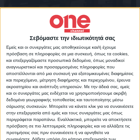
Επικαιρότητα
22/11/2022
Υπεγράφη η νέα συμφωνία Ελλάδας –
Αιγύπτου
Σεβόμαστε την ιδιωτικότητά σας
Ο Έλληνας ΥΠΕΞ Νίκος Δένδιας προχώρησε σε δηλώσεις
Εμείς και οι συνεργάτες μας αποθηκεύουμε και/ή έχουμε
πρόσβαση σε πληροφορίες σε μια συσκευή, όπως τα cookies,
και επεξεργαζόμαστε προσωπικά δεδομένα, όπως μοναδικοί
αναγνωριστικοί και προσαρμοσμένες πληροφορίες που
αποστέλλονται από μια συσκευή για εξατομικευμένες διαφημίσεις
και περιεχόμενο, μέτρηση διαφήμισης και περιεχομένου, έρευνα
ακροατηρίου και ανάπτυξη υπηρεσιών.
Με την άδειά σας, εμείς
και οι συνεργάτες μας ενδέχεται να χρησιμοποιήσουμε ακριβή
δεδομένα γεωγραφικής τοποθεσίας και ταυτοποίησης μέσω
σάρωσης συσκευών. Μπορείτε να κάνετε κλικ για να συναινέσετε
στην επεξεργασία από εμάς και τους συνεργάτες μας όπως
περιγράφεται παραπάνω. Εναλλακτικά, μπορείτε να αποκτήσετε
πρόσβαση σε πιο λεπτομερείς πληροφορίες και να αλλάξετε τις
προτιμήσεις σας πριν συναινέσετε ή να αρνηθείτε να
συναινέσετε.
Λάβετε υπόψη ότι κάποια επεξεργασία των