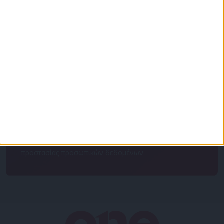
Για να ενημερώνεστε πάντα πρώτοι!
Κάνε εγγραφή στο Newsletter μας και απόκτησε
πρόσβαση στα νέα πριν από όλους τους άλλους.
NEWSLETTER
Συμφωνώ με τους Όρους χρήσης και την Πολιτική
προστασίας προσωπικών δεδομένων