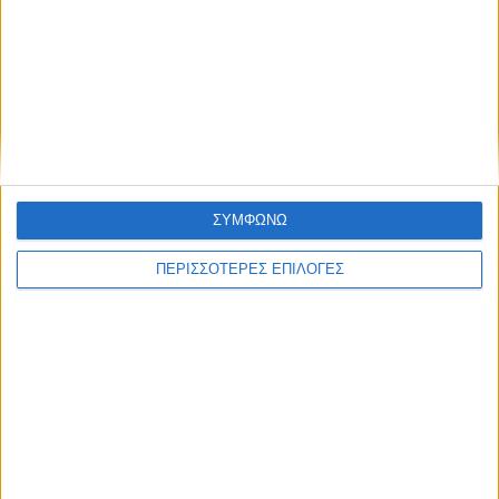
Συμφωνώ με τους Όρους χρήσης και την
Πολιτική προστασίας προσωπικών
δεδομένων
Επικαιρότητα
09/06/2026
«Με τον Ρένο»: Η Ίντρα Κέιν σε μια συζήτηση
με τον Ρένο Χαραλαμπίδη | 29.06.2026
ΣΥΜΦΩΝΩ
ΠΕΡΙΣΣΟΤΕΡΕΣ ΕΠΙΛΟΓΕΣ