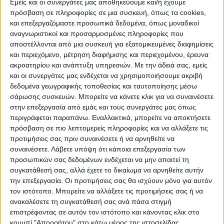
Εμείς και οι συνεργάτες μας αποθηκεύουμε και/ή έχουμε
πρόσβαση σε πληροφορίες σε μια συσκευή, όπως τα cookies,
και επεξεργαζόμαστε προσωπικά δεδομένα, όπως μοναδικοί
αναγνωριστικοί και προσαρμοσμένες πληροφορίες που
αποστέλλονται από μια συσκευή για εξατομικευμένες διαφημίσεις
και περιεχόμενο, μέτρηση διαφήμισης και περιεχομένου, έρευνα
ακροατηρίου και ανάπτυξη υπηρεσιών.
Με την άδειά σας, εμείς
και οι συνεργάτες μας ενδέχεται να χρησιμοποιήσουμε ακριβή
δεδομένα γεωγραφικής τοποθεσίας και ταυτοποίησης μέσω
Επικαιρότητα
05/08/2026
σάρωσης συσκευών. Μπορείτε να κάνετε κλικ για να συναινέσετε
«ΕΔΩ*»: Ο Σταμάτης Ζαχαρός συνεχίζει για 4η
στην επεξεργασία από εμάς και τους συνεργάτες μας όπως
χρονιά στο ONE Channel
περιγράφεται παραπάνω. Εναλλακτικά, μπορείτε να αποκτήσετε
πρόσβαση σε πιο λεπτομερείς πληροφορίες και να αλλάξετε τις
προτιμήσεις σας πριν συναινέσετε ή να αρνηθείτε να
συναινέσετε.
Λάβετε υπόψη ότι κάποια επεξεργασία των
προσωπικών σας δεδομένων ενδέχεται να μην απαιτεί τη
συγκατάθεσή σας, αλλά έχετε το δικαίωμα να αρνηθείτε αυτήν
την επεξεργασία. Οι προτιμήσεις σας θα ισχύουν μόνο για αυτόν
τον ιστότοπο. Μπορείτε να αλλάξετε τις προτιμήσεις σας ή να
ανακαλέσετε τη συγκατάθεσή σας ανά πάσα στιγμή
επιστρέφοντας σε αυτόν τον ιστότοπο και κάνοντας κλικ στο
κουμπί "Απορρήτου" στο κάτω μέρος της ιστοσελίδας.