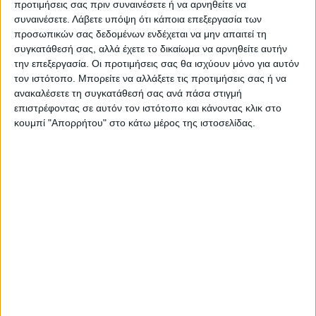
προτιμήσεις σας πριν συναινέσετε ή να αρνηθείτε να
συνολικό πρόγραμμα στρατηγικής του
συναινέσετε.
Λάβετε υπόψη ότι κάποια επεξεργασία των
ΟΔΑΠ για τη διαχείριση ακινήτων στη
προσωπικών σας δεδομένων ενδέχεται να μην απαιτεί τη
συγκατάθεσή σας, αλλά έχετε το δικαίωμα να αρνηθείτε αυτήν
Μεσαιωνική Πόλη. Η Μεσαιωνική Πόλη της
την επεξεργασία. Οι προτιμήσεις σας θα ισχύουν μόνο για αυτόν
Ρόδου, η οποία είναι Μνημείο Παγκόσμιας
τον ιστότοπο. Μπορείτε να αλλάξετε τις προτιμήσεις σας ή να
ανακαλέσετε τη συγκατάθεσή σας ανά πάσα στιγμή
Κληρονομιάς της UNESCO και ένας
επιστρέφοντας σε αυτόν τον ιστότοπο και κάνοντας κλικ στο
εξαιρετικά δημοφιλής προορισμός,
κουμπί "Απορρήτου" στο κάτω μέρος της ιστοσελίδας.
χρειάζεται μια νέα προσέγγιση, μια
διαφορετική στρατηγική, την οποία
δημιουργούμε με σταθερά βήματα και
συνεργασίες με τους συναρμόδιους φορείς
και οργανισμούς. Η παραχώρηση του
αρχοντικού Χασάν Μπέη στο ΥΠΠΟΑ από
την ΕΤΑΔ, προκειμένου να λειτουργήσει ως
Κέντρο Προβολής της Διαχρονικής
Ιστορίας της Πόλης της Ρόδου, συμβάλλει