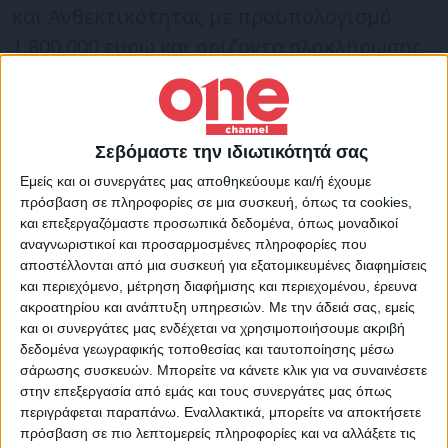
και Ανθεκτικότητας με προϋπολογισμό
1.800.000 ευρώ και ορίζοντα ολοκλήρωσης
των παρεμβάσεων το 2025.
Αμέσως μετά την υπογραφή της σύμβασης
Σεβόμαστε την ιδιωτικότητά σας
παραχώρησης, η Υπουργός Πολιτισμού και
Εμείς και οι συνεργάτες μας αποθηκεύουμε και/ή έχουμε
Αθλητισμού, Λίνα Μενδώνη δήλωσε: «Η
πρόσβαση σε πληροφορίες σε μια συσκευή, όπως τα cookies,
αποκατάσταση του ιστορικού αρχοντικού
και επεξεργαζόμαστε προσωπικά δεδομένα, όπως μοναδικοί
αναγνωριστικοί και προσαρμοσμένες πληροφορίες που
Χασάν Μπέη, αποτελεί ένα ακόμη
αποστέλλονται από μια συσκευή για εξατομικευμένες διαφημίσεις
σημαντικό βήμα, μία ακόμη από τις
και περιεχόμενο, μέτρηση διαφήμισης και περιεχομένου, έρευνα
ακροατηρίου και ανάπτυξη υπηρεσιών.
Με την άδειά σας, εμείς
παρεμβάσεις που έχει δρομολογήσει το
και οι συνεργάτες μας ενδέχεται να χρησιμοποιήσουμε ακριβή
Υπουργείο Πολιτισμού και Αθλητισμού
δεδομένα γεωγραφικής τοποθεσίας και ταυτοποίησης μέσω
σάρωσης συσκευών. Μπορείτε να κάνετε κλικ για να συναινέσετε
στην πόλη της Ρόδου, μαζί με την
στην επεξεργασία από εμάς και τους συνεργάτες μας όπως
αποκατάσταση του Εθνικού Θεάτρου και
περιγράφεται παραπάνω. Εναλλακτικά, μπορείτε να αποκτήσετε
του Νεοκλασικού Σχολείου, καθώς και το
πρόσβαση σε πιο λεπτομερείς πληροφορίες και να αλλάξετε τις