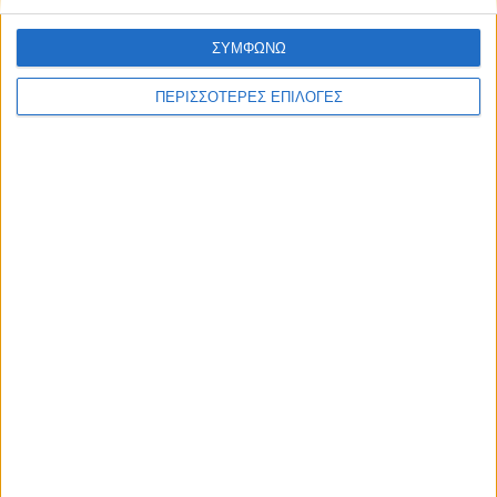
ΣΥΜΦΩΝΩ
ΠΕΡΙΣΣΟΤΕΡΕΣ ΕΠΙΛΟΓΕΣ
Επικαιρότητα
05/08/2026
«ΕΔΩ*»: Ο Σταμάτης Ζαχαρός συνεχίζει για 4η
χρονιά στο ONE Channel