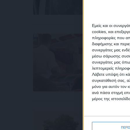
Εμείς και οι συνεργ
cookies, και επεξε
πληροφορίες που απο
διαφήμισης και περι
συνεργάτες μας ενδέ
NEW
μέσω σάρωσης συσκευ
συνεργάτες μας όπω
λεπτομερείς πληροφορ
Λάβετε υπόψη ότι κά
συγκατάθεσή σας, αλ
μόνο για αυτόν τον 
Συμ
ανά πάσα στιγμή επι
δεδο
μέρος της ιστοσελίδα
ΠΕΡΙ