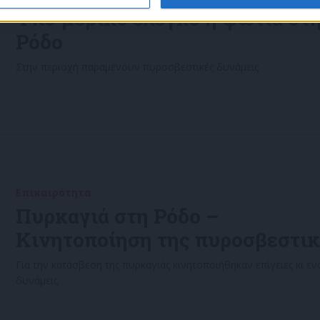
Υπό μερικό έλεγχο η φωτιά στ
Ρόδο
Στην περιοχή παραμένουν πυροσβεστικές δυνάμεις.
Επικαιρότητα
22/08/2022
Πυρκαγιά στη Ρόδο –
Κινητοποίηση της πυροσβεστι
Για την κατάσβεση της πυρκαγιάς κινητοποιήθηκαν επίγειες κι εν
δυνάμεις.