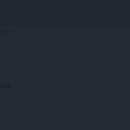
 άρθρα
ησε