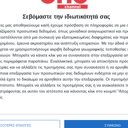
Κυριακής 28 Αυγούστου
Σεβόμαστε την ιδιωτικότητά σας
Για να ενημερώνεστε πάντ
άτες μας αποθηκεύουμε και/ή έχουμε πρόσβαση σε πληροφορίες σε μια
πρώτοι!
ργαζόμαστε προσωπικά δεδομένα, όπως μοναδικοί αναγνωριστικοί και 
στέλλονται από μια συσκευή για εξατομικευμένες διαφημίσεις και περ
Διεθνή
26/08/2022
Κάνε εγγραφή στο Newsletter μας και απόκτησε πρόσβ
εχομένου, έρευνα ακροατηρίου και ανάπτυξη υπηρεσιών.
Με την άδειά σα
στα νέα πριν από όλους τους άλλους.
Πτήση Μάντσεστερ – Ρόδος:
χεται να χρησιμοποιήσουμε ακριβή δεδομένα γεωγραφικής τοποθεσίας 
SLETTER
ών. Μπορείτε να κάνετε κλικ για να συναινέσετε στην επεξεργασία απ
Ηλικιωμένη χαστούκισε
ς περιγράφεται παραπάνω. Εναλλακτικά, μπορείτε να αποκτήσετε πρό
αεροσυνοδό [vid]
ίες και να αλλάξετε τις προτιμήσεις σας πριν συναινέσετε ή να αρνηθεί
ποια επεξεργασία των προσωπικών σας δεδομένων ενδέχεται να μην απ
Η ηλικιωμένη έγινε ιδιαίτερα επιθετική και απομακρύνθηκε από 
λά έχετε το δικαίωμα να αρνηθείτε αυτήν την επεξεργασία. Οι προτιμήσ
πτήση.
ιστότοπο. Μπορείτε να αλλάξετε τις προτιμήσεις σας ή να ανακαλέσετε
φωνώ με τους Όρους χρήσης και την Πολιτική προστασίας προσωπ
στρέφοντας σε αυτόν τον ιστότοπο και κάνοντας κλικ στο κουμπί "Απ
μένων
ς.
Επικαιρότητα
22/08/2022
ΣΣΟΤΕΡΕΣ ΕΠΙΛΟΓΕΣ
ΣΥΜΦΩΝΩ