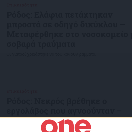
Επικαιρότητα
29/09/2022
Ρόδος: Ελάφια πετάχτηκαν
μπροστά σε οδηγό δικύκλου –
Μεταφέρθηκε στο νοσοκομείο 
σοβαρά τραύματα
Οι γιατροί χρειάστηκε να του κάνουν ράμματα.
Επικαιρότητα
06/09/2022
Ρόδος: Νεκρός βρέθηκε ο
εργολάβος που αγνοούνταν –
Συνελήφθησαν οι δύο δράστες
Ο 46χρονος εργολάβος οικοδομών αγνοούνταν από το βράδυ τ