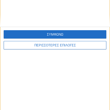
Επικαιρότητα
05/08/2026
«ΕΔΩ*»: Ο Σταμάτης Ζαχαρός συνεχίζει για 4η
χρονιά στο ONE Channel
ΣΥΜΦΩΝΩ
ΠΕΡΙΣΣΟΤΕΡΕΣ ΕΠΙΛΟΓΕΣ