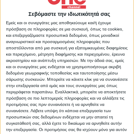
Varga
σε έναν αγώνα πυγμαχίας που
Σεβόμαστε την ιδιωτικότητά σας
νικητής αναδείχτηκε ο Τσαγκράκος με
Εμείς και οι συνεργάτες μας αποθηκεύουμε και/ή έχουμε
ομόφωνη απόφαση
πρόσβαση σε πληροφορίες σε μια συσκευή, όπως τα cookies,
Gleb
Shardin
vs
Μπάμπης
Hilaj
σε
και επεξεργαζόμαστε προσωπικά δεδομένα, όπως μοναδικοί
αναγνωριστικοί και προσαρμοσμένες πληροφορίες που
έναν αγώνα MMA με νικητή τον Shardin
αποστέλλονται από μια συσκευή για εξατομικευμένες διαφημίσεις
με split decision
και περιεχόμενο, μέτρηση διαφήμισης και περιεχομένου, έρευνα
ακροατηρίου και ανάπτυξη υπηρεσιών.
Με την άδειά σας, εμείς
Stefan
Stefanov
vs
Valeriy
Zagrafov
και οι συνεργάτες μας ενδέχεται να χρησιμοποιήσουμε ακριβή
σε έναν αγώνα πυγμαχίας που νικητής
δεδομένα γεωγραφικής τοποθεσίας και ταυτοποίησης μέσω
αναδείχτηκε ο Zagrafov
σάρωσης συσκευών. Μπορείτε να κάνετε κλικ για να συναινέσετε
στην επεξεργασία από εμάς και τους συνεργάτες μας όπως
Ανδρέας Τσούκαλης
vs
Μπάμπης
περιγράφεται παραπάνω. Εναλλακτικά, μπορείτε να αποκτήσετε
Κόρκης
σε έναν αγώνα kick boxing με
πρόσβαση σε πιο λεπτομερείς πληροφορίες και να αλλάξετε τις
προτιμήσεις σας πριν συναινέσετε ή να αρνηθείτε να
νικητή τον Τσούκαλη με split decision
συναινέσετε.
Λάβετε υπόψη ότι κάποια επεξεργασία των
Eraldo
Halilaj
vs
Roland
Hoxha
σε
προσωπικών σας δεδομένων ενδέχεται να μην απαιτεί τη
συγκατάθεσή σας, αλλά έχετε το δικαίωμα να αρνηθείτε αυτήν
έναν αγώνα kick boxing που νικητής
την επεξεργασία. Οι προτιμήσεις σας θα ισχύουν μόνο για αυτόν