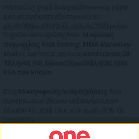
Για πρώτη φορά διοργανώθηκε στη χώρα
μας, σε πρότυπα εξωτερικού, το
μεγαλύτερο αθλητικό γεγονός πολεμικών
τεχνών που περιλάμβανε
14 αγώνες
πυγμαχίας, kick boxing,
MMA
και
muay
thai
σε ένα event, με τους
καλύτερους 28
Έλληνες και ξένους πρωταθλητές από
όλο τον κόσμο.
Στις
14 κορυφαίες αναμετρήσεις
που
πραγματοποιήθηκαν τα ζευγάρια που
έδωσαν τη μάχη τους στο ρινγκ ήταν τα
ακόλουθα:
Παύλος Τσαγκράκος vs Jozsef Roland