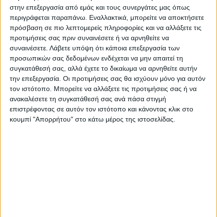
κοινωνία για τον πατριωτισμό που
στην επεξεργασία από εμάς και τους συνεργάτες μας όπως
περιγράφεται παραπάνω. Εναλλακτικά, μπορείτε να αποκτήσετε
διατρέχει κόμματα και παρατάξεις. Ουδείς
πρόσβαση σε πιο λεπτομερείς πληροφορίες και να αλλάξετε τις
αρνείται τον πατριωτισμό οποιουδήποτε.
προτιμήσεις σας πριν συναινέσετε ή να αρνηθείτε να
συναινέσετε.
Λάβετε υπόψη ότι κάποια επεξεργασία των
Πως όμως προσλαμβάνεται ο
προσωπικών σας δεδομένων ενδέχεται να μην απαιτεί τη
πατριωτισμός;
συγκατάθεσή σας, αλλά έχετε το δικαίωμα να αρνηθείτε αυτήν
την επεξεργασία. Οι προτιμήσεις σας θα ισχύουν μόνο για αυτόν
τον ιστότοπο. Μπορείτε να αλλάξετε τις προτιμήσεις σας ή να
Πολλές φορές στην ιστορία μας ο
ανακαλέσετε τη συγκατάθεσή σας ανά πάσα στιγμή
πατριωτισμός κάλυψε ιδιοτελέστατες
επιστρέφοντας σε αυτόν τον ιστότοπο και κάνοντας κλικ στο
κουμπί "Απορρήτου" στο κάτω μέρος της ιστοσελίδας.
προσωπικές ατζέντες. Να δούμε λοιπόν
πως νοηματοδοτεί ο καθένας τον
πατριωτισμό ; Η απραξία δεν συνιστά
πατριωτισμό. Ο στρουθοκαμηλισμός δεν
συνιστά πατριωτισμό. Εμείς πιστεύουμε σε
πατριωτισμό που πηγάζει από την
αυτοπεποίθηση, την γνώση της