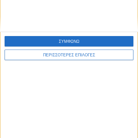
Επικαιρότητα
09/06/2026
«Με τον Ρένο»: Ο Διονύσης Παναγιωτάκης σε
μια συζήτηση με τον Ρένο Χαραλαμπίδη |
13.07.2026
ΣΥΜΦΩΝΩ
ΠΕΡΙΣΣΟΤΕΡΕΣ ΕΠΙΛΟΓΕΣ