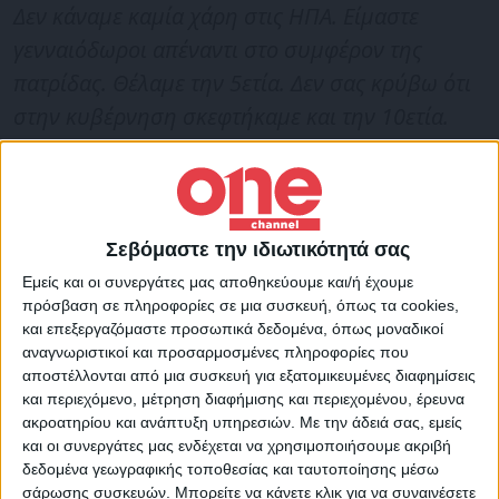
Δεν κάναμε καμία χάρη στις ΗΠΑ. Είμαστε
γενναιόδωροι απέναντι στο συμφέρον της
πατρίδας. Θέλαμε την 5ετία. Δεν σας κρύβω ότι
στην κυβέρνηση σκεφτήκαμε και την 10ετία.
Θέλουμε την στρατιωτική παρουσία. Δεν
παραστήσαμε ότι είμαστε αυτοί που διώχνουν
τις βάσεις. Εχουμε σαφή θέση για το εθνικό
συμφέρον. Θέλαμε και θέλουμε την παρουσία
Σεβόμαστε την ιδιωτικότητά σας
στην Θράκη. Ένα από τα σημαντικά στοιχεία της
Εμείς και οι συνεργάτες μας αποθηκεύουμε και/ή έχουμε
πρόσβαση σε πληροφορίες σε μια συσκευή, όπως τα cookies,
συμφωνίας αφορά την Αλεξανδρούπολη.
και επεξεργαζόμαστε προσωπικά δεδομένα, όπως μοναδικοί
Θέλουμε την στρατιωτική παρουσία των ΗΠΑ
αναγνωριστικοί και προσαρμοσμένες πληροφορίες που
αποστέλλονται από μια συσκευή για εξατομικευμένες διαφημίσεις
στην Αλεξανδρούπολη»
είπε χαρακτηριστικά
και περιεχόμενο, μέτρηση διαφήμισης και περιεχομένου, έρευνα
ο κ. Δένδιας
ακροατηρίου και ανάπτυξη υπηρεσιών.
Με την άδειά σας, εμείς
και οι συνεργάτες μας ενδέχεται να χρησιμοποιήσουμε ακριβή
δεδομένα γεωγραφικής τοποθεσίας και ταυτοποίησης μέσω
«Γίνεται μια συζήτηση στην ελληνική
σάρωσης συσκευών. Μπορείτε να κάνετε κλικ για να συναινέσετε