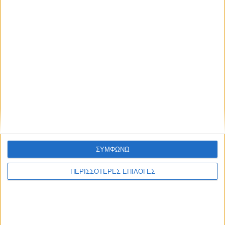
Συμφωνώ με τους Όρους χρήσης και την
Πολιτική προστασίας προσωπικών
δεδομένων
ΣΥΜΦΩΝΩ
ΠΕΡΙΣΣΟΤΕΡΕΣ ΕΠΙΛΟΓΕΣ
Με τον Ρένο
05/08/2026
Ο Ρένος Χαραλαμπίδης συνεχίζει στο ONE
Channel με τη δική του ξεχωριστή τηλεοπτική
υπογραφή