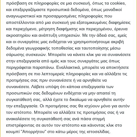
πρόσβαση σε πληροφορίες σε μια συσκευή, όπως τα cookies,
παρουσία και την ομιλία του στο Κογκρέσο
και επεξεργαζόμαστε προσωπικά δεδομένα, όπως μοναδικοί
σήμερα, ένα πράγμα έγινε φανερό. Ότι
αναγνωριστικοί και προσαρμοσμένες πληροφορίες που
αποστέλλονται από μια συσκευή για εξατομικευμένες διαφημίσεις
συνολικά, όχι μόνο η αμερικανική
και περιεχόμενο, μέτρηση διαφήμισης και περιεχομένου, έρευνα
κυβέρνηση, όχι μόνο η αμερικανική
ακροατηρίου και ανάπτυξη υπηρεσιών.
Με την άδειά σας, εμείς
και οι συνεργάτες μας ενδέχεται να χρησιμοποιήσουμε ακριβή
διοίκηση, όχι μόνο ο Πρόεδρος, αλλά
δεδομένα γεωγραφικής τοποθεσίας και ταυτοποίησης μέσω
συνολικά το αμερικανικό σύστημα έχει
σάρωσης συσκευών. Μπορείτε να κάνετε κλικ για να συναινέσετε
αντιληφθεί ότι η Ελλάδα είναι ένας πιστός
στην επεξεργασία από εμάς και τους συνεργάτες μας όπως
περιγράφεται παραπάνω. Εναλλακτικά, μπορείτε να αποκτήσετε
σύμμαχος που έχει ενταχθεί σε ένα
πρόσβαση σε πιο λεπτομερείς πληροφορίες και να αλλάξετε τις
σύστημα αξιών: στο σύστημα των
προτιμήσεις σας πριν συναινέσετε ή να αρνηθείτε να
συναινέσετε.
Λάβετε υπόψη ότι κάποια επεξεργασία των
δημοκρατιών, στο σύστημα των χωρών οι
προσωπικών σας δεδομένων ενδέχεται να μην απαιτεί τη
οποίες πιστεύουν ότι ο κόσμος πρέπει να
συγκατάθεσή σας, αλλά έχετε το δικαίωμα να αρνηθείτε αυτήν
την επεξεργασία. Οι προτιμήσεις σας θα ισχύουν μόνο για αυτόν
διέπεται από νόμους και κανόνες. Και από
τον ιστότοπο. Μπορείτε να αλλάξετε τις προτιμήσεις σας ή να
την άλλη πλευρά, ότι η Τουρκία είναι ένας
ανακαλέσετε τη συγκατάθεσή σας ανά πάσα στιγμή
ιδιόρρυθμος εταίρος, ο οποίος δεν
επιστρέφοντας σε αυτόν τον ιστότοπο και κάνοντας κλικ στο
κουμπί "Απορρήτου" στο κάτω μέρος της ιστοσελίδας.
διστάζει να παραβεί κανόνες και πολλές