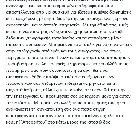
αναγνωριστικοί και προσαρμοσμένες πληροφορίες που
Αντιλαμβάνομαι τον 🇹🇷εκνευρισμό, η
αποστέλλονται από μια συσκευή για εξατομικευμένες διαφημίσεις
τελευταία τοποθέτηση των ΗE αλλά & του
και περιεχόμενο, μέτρηση διαφήμισης και περιεχομένου, έρευνα
State Department για το τουρκολιβυκό
ακροατηρίου και ανάπτυξη υπηρεσιών.
Με την άδειά σας, εμείς
και οι συνεργάτες μας ενδέχεται να χρησιμοποιήσουμε ακριβή
“μνημόνιο” & την εγκυρότητά του έχει
δεδομένα γεωγραφικής τοποθεσίας και ταυτοποίησης μέσω
δημιουργήσει έντονη νευρικότητα στην
σάρωσης συσκευών. Μπορείτε να κάνετε κλικ για να συναινέσετε
στην επεξεργασία από εμάς και τους συνεργάτες μας όπως
τουρκική πλευρά (απάντηση σε ερώτηση
περιγράφεται παραπάνω. Εναλλακτικά, μπορείτε να αποκτήσετε
για σημερινές δηλώσεις του Τούρκου
πρόσβαση σε πιο λεπτομερείς πληροφορίες και να αλλάξετε τις
προτιμήσεις σας πριν συναινέσετε ή να αρνηθείτε να
ΥΠΕΞ).
pic.twitter.com/hs8mPhrktK
συναινέσετε.
Λάβετε υπόψη ότι κάποια επεξεργασία των
προσωπικών σας δεδομένων ενδέχεται να μην απαιτεί τη
— Nikos Dendias (@NikosDendias)
συγκατάθεσή σας, αλλά έχετε το δικαίωμα να αρνηθείτε αυτήν
την επεξεργασία. Οι προτιμήσεις σας θα ισχύουν μόνο για αυτόν
November 2, 2022
τον ιστότοπο. Μπορείτε να αλλάξετε τις προτιμήσεις σας ή να
ανακαλέσετε τη συγκατάθεσή σας ανά πάσα στιγμή
Σε ό,τι αφορά την επίσκεψή του στη
επιστρέφοντας σε αυτόν τον ιστότοπο και κάνοντας κλικ στο
κουμπί "Απορρήτου" στο κάτω μέρος της ιστοσελίδας.
Νιαμέι, ο υπουργός Εξωτερικών δήλωσε
πως είναι ιδιαίτερα ευτυχής σήμερα γιατί