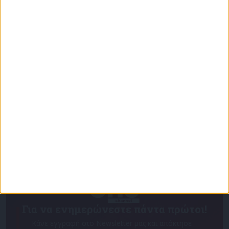
Επικαιρότητα
09/06/2026
«Με τον Ρένο»: Ο Χάρης Ρώμας σε μια συζήτηση
με τον Ρένο Χαραλαμπίδη | 15.06.2026
Για να ενημερώνεστε πάντα πρώτοι!
Κάνε εγγραφή στο Newsletter μας και απόκτησε