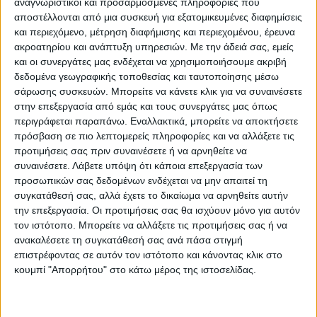
αναγνωριστικοί και προσαρμοσμένες πληροφορίες που
βίντεο τις σημαντικότερες πολιτικές στον
αποστέλλονται από μια συσκευή για εξατομικευμένες διαφημίσεις
τομέα της
κοινωνικής πολιτικής
και τις
και περιεχόμενο, μέτρηση διαφήμισης και περιεχομένου, έρευνα
ακροατηρίου και ανάπτυξη υπηρεσιών.
Με την άδειά σας, εμείς
συνοψίζει ως εξής:
και οι συνεργάτες μας ενδέχεται να χρησιμοποιήσουμε ακριβή
δεδομένα γεωγραφικής τοποθεσίας και ταυτοποίησης μέσω
σάρωσης συσκευών. Μπορείτε να κάνετε κλικ για να συναινέσετε
«ρεκόρ όλων των εποχών στην έκδοση
στην επεξεργασία από εμάς και τους συνεργάτες μας όπως
κύριων συντάξεων,
περιγράφεται παραπάνω. Εναλλακτικά, μπορείτε να αποκτήσετε
πρόσβαση σε πιο λεπτομερείς πληροφορίες και να αλλάξετε τις
μηδενισμός των ληξιπρόθεσμων κύριων
προτιμήσεις σας πριν συναινέσετε ή να αρνηθείτε να
συναινέσετε.
Λάβετε υπόψη ότι κάποια επεξεργασία των
συντάξεων έως το 2018,
προσωπικών σας δεδομένων ενδέχεται να μην απαιτεί τη
συγκατάθεσή σας, αλλά έχετε το δικαίωμα να αρνηθείτε αυτήν
την επεξεργασία. Οι προτιμήσεις σας θα ισχύουν μόνο για αυτόν
νέο ιστορικό ρεκόρ τον Μάιο του 2022 με
τον ιστότοπο. Μπορείτε να αλλάξετε τις προτιμήσεις σας ή να
30.000 συντάξεις,
ανακαλέσετε τη συγκατάθεσή σας ανά πάσα στιγμή
επιστρέφοντας σε αυτόν τον ιστότοπο και κάνοντας κλικ στο
μείωση της ανεργίας από 17,3%, το
κουμπί "Απορρήτου" στο κάτω μέρος της ιστοσελίδας.
καλοκαίρι του 2019, σε 12,5%, τον Απρίλιο
του 2022,