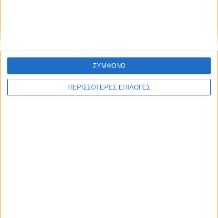
Με τον Ρένο
05/08/2026
Ο Ρένος Χαραλαμπίδης συνεχίζει στο ONE
Channel με τη δική του ξεχωριστή τηλεοπτική
υπογραφή
ΣΥΜΦΩΝΩ
ΠΕΡΙΣΣΟΤΕΡΕΣ ΕΠΙΛΟΓΕΣ