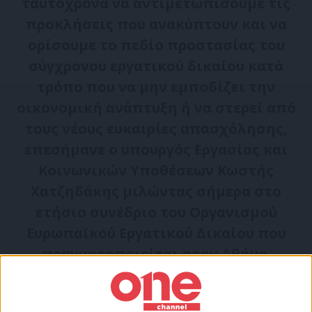
ταυτόχρονα να αντιμετωπίσουμε τις
προκλήσεις που ανακύπτουν και να
ορίσουμε το πεδίο προστασίας του
σύγχρονου εργατικού δικαίου κατά
τρόπο που να μην εμποδίζει την
οικονομική ανάπτυξη ή να στερεί από
τους νέους ευκαιρίες απασχόλησης,
επεσήμανε ο υπουργός Εργασίας και
Κοινωνικών Υποθέσεων Κωστής
Χατζηδάκης μιλώντας σήμερα στο
ετήσιο συνέδριο του Οργανισμού
Ευρωπαϊκού Εργατικού Δικαίου που
πραγματοποιείται στην Αθήνα.
Ο ψηφιακός μετασχηματισμός της
εργασίας, οι νέες μορφές απασχόλησης, η