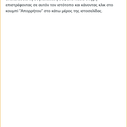
επιστρέφοντας σε αυτόν τον ιστότοπο και κάνοντας κλικ στο
ζωής», τόνισε.
κουμπί "Απορρήτου" στο κάτω μέρος της ιστοσελίδας.
Ο κ. Χατζηδάκης υπογράμμισε ότι βασική
προτεραιότητα για την κυβέρνηση δεν
είναι μόνο να ακολουθήσει τις διεθνείς και
ευρωπαϊκές βέλτιστες πρακτικές, αλλά και,
όπου είναι δυνατόν, να βρίσκεται στην
πρωτοπορία στην εφαρμογή τους.
«Ιδιαίτερα μετά από μια δεκαετή
οικονομική κρίση η χώρα μας πρέπει όχι
μόνο να συγκλίνει προς τον ευρωπαϊκό
μέσο όρο αλλά και να κάνει την θετική
έκπληξη», είπε.