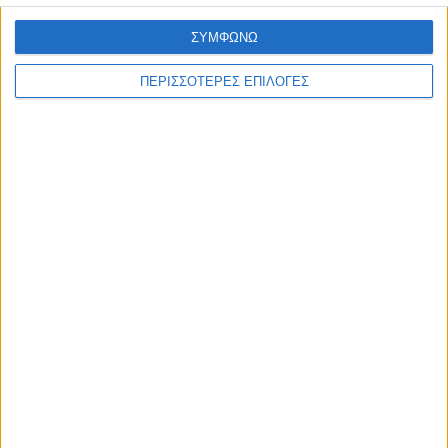
ΣΥΜΦΩΝΩ
ΠΕΡΙΣΣΟΤΕΡΕΣ ΕΠΙΛΟΓΕΣ
Με τον Ρένο
05/08/2026
Ο Ρένος Χαραλαμπίδης συνεχίζει στο ONE
Channel με τη δική του ξεχωριστή τηλεοπτική
υπογραφή