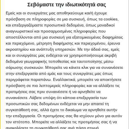
Σεβόμαστε την ιδιωτικότητά σας
εργασία μέσω ψηφιακών πλατφορμών, η
Εμείς και οι συνεργάτες μας αποθηκεύουμε και/ή έχουμε
ανάγκη δημιουργίας ασφαλούς, και
πρόσβαση σε πληροφορίες σε μια συσκευή, όπως τα cookies,
συμπεριληπτικού περιβάλλοντος εργασίας
και επεξεργαζόμαστε προσωπικά δεδομένα, όπως μοναδικοί
είναι όπως
είπε ο υπουργός
ορισμένες από
αναγνωριστικοί και προσαρμοσμένες πληροφορίες που
αποστέλλονται από μια συσκευή για εξατομικευμένες διαφημίσεις
αυτές τις προκλήσεις. «Η ψηφιακή
και περιεχόμενο, μέτρηση διαφήμισης και περιεχομένου, έρευνα
επανάσταση είναι εδώ αλλάζει όχι μόνο τον
ακροατηρίου και ανάπτυξη υπηρεσιών.
Με την άδειά σας, εμείς
και οι συνεργάτες μας ενδέχεται να χρησιμοποιήσουμε ακριβή
τρόπο που ζούμε αλλά και τον τρόπο που
δεδομένα γεωγραφικής τοποθεσίας και ταυτοποίησης μέσω
δουλεύουμε. Ορισμένα επαγγέλματα
σάρωσης συσκευών. Μπορείτε να κάνετε κλικ για να συναινέσετε
στην επεξεργασία από εμάς και τους συνεργάτες μας όπως
μεταμορφώνονται ή παύουν να υπάρχουν
περιγράφεται παραπάνω. Εναλλακτικά, μπορείτε να αποκτήσετε
και δημιουργούνται νέα. Ταυτόχρονα, η
πρόσβαση σε πιο λεπτομερείς πληροφορίες και να αλλάξετε τις
τηλεργασία και οι ψηφιακές πλατφόρμες
προτιμήσεις σας πριν συναινέσετε ή να αρνηθείτε να
συναινέσετε.
Λάβετε υπόψη ότι κάποια επεξεργασία των
ανοίγουν υπό προϋποθέσεις νέες
προσωπικών σας δεδομένων ενδέχεται να μην απαιτεί τη
δυνατότητες. Και οι νεότεροι εργαζόμενοι
συγκατάθεσή σας, αλλά έχετε το δικαίωμα να αρνηθείτε αυτήν
την επεξεργασία. Οι προτιμήσεις σας θα ισχύουν μόνο για αυτόν
ζητούν καλύτερη ισορροπία μεταξύ της
τον ιστότοπο. Μπορείτε να αλλάξετε τις προτιμήσεις σας ή να
επαγγελματικής και της προσωπικής
ανακαλέσετε τη συγκατάθεσή σας ανά πάσα στιγμή