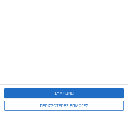
αφενός τη διαχείριση των προκλήσεων του
NEWSLETTER
σήμερα, αφετέρου τη μέριμνα τόσο για τους
σημερινούς ασφαλισμένους και συνταξιούχους,
όσο και για τους μελλοντικούς».
Συμφωνώ με τους Όρους χρήσης και την
Πολιτική προστασίας προσωπικών
δεδομένων
TAGS:
2023
ΑΥΞΗΣΗ
Συντάξεις
Χατζηδάκης
ΣΥΜΦΩΝΩ
ΠΕΡΙΣΣΟΤΕΡΕΣ ΕΠΙΛΟΓΕΣ