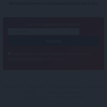
Πρόγραμμα
Επικοινωνία
Διαφημιστείτε
Ταυτότητα
Για να ενημερώνεστε πρώτοι
Συμφωνώ με τους Όρους χρήσης και την Πολιτική
προστασίας προσωπικών δεδομένων
Επικοινωνία
Όροι Χρήσης
Πολιτική απορρήτου
Προσωπικά
Δεδομένα
Γενικοί όροι διαγωνισμών
©2026 One Channel. All rights reserved.