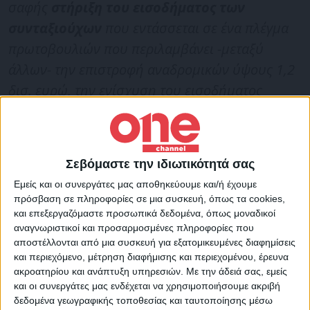
σαφής
στήριξη του εισοδήματος των
συνταξιούχων
που εντάσσεται σε ένα πλέγμα
πρωτοβουλιών που περιλαμβάνει -μεταξύ
άλλων- την επιστροφή αναδρομικών ύψους 1,2
δισ. ευρώ, την ενίσχυση του εισοδήματος
πολλών συνταξιούχων μέσω της μείωσης του
φορολογικού συντελεστή από το 22% στο 9%,
τις αυξήσεις στις επικουρικές συντάξεις
Σεβόμαστε την ιδιωτικότητά σας
αρκετών συνταξιούχων, τις αυξήσεις στις
Εμείς και οι συνεργάτες μας αποθηκεύουμε και/ή έχουμε
συντάξεις των εργαζόμενων συνταξιούχων
πρόσβαση σε πληροφορίες σε μια συσκευή, όπως τα cookies,
-αφού το ποσοστό της σύνταξης που
και επεξεργαζόμαστε προσωπικά δεδομένα, όπως μοναδικοί
αναγνωριστικοί και προσαρμοσμένες πληροφορίες που
καταβάλλεται αυξήθηκε από το 40% στο 70%-
αποστέλλονται από μια συσκευή για εξατομικευμένες διαφημίσεις
και τα έκτακτα επιδόματα που έχουν καταβληθεί
και περιεχόμενο, μέτρηση διαφήμισης και περιεχομένου, έρευνα
ακροατηρίου και ανάπτυξη υπηρεσιών.
Με την άδειά σας, εμείς
στους χαμηλόμισθους συνταξιούχους
». Ο
και οι συνεργάτες μας ενδέχεται να χρησιμοποιήσουμε ακριβή
Υπουργός Εργασίας αναφέρθηκε στη
δεδομένα γεωγραφικής τοποθεσίας και ταυτοποίησης μέσω