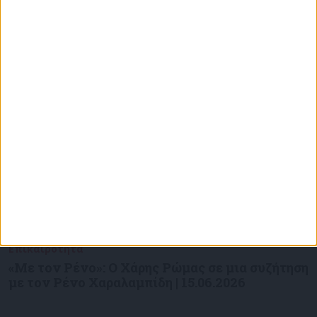
Επικαιρότητα
09/06/2026
«Με τον Ρένο»: Ο Χάρης Ρώμας σε μια συζήτηση
με τον Ρένο Χαραλαμπίδη | 15.06.2026