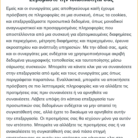
Εδώ* 06/12/2023 | One Channel
Εμείς και οι συνεργάτες μας αποθηκεύουμε και/ή έχουμε
πρόσβαση σε πληροφορίες σε μια συσκευή, όπως τα cookies,
και επεξεργαζόμαστε προσωπικά δεδομένα, όπως μοναδικοί
αναγνωριστικοί και προσαρμοσμένες πληροφορίες που
αποστέλλονται από μια συσκευή για εξατομικευμένες διαφημίσεις
και περιεχόμενο, μέτρηση διαφήμισης και περιεχομένου, έρευνα
ακροατηρίου και ανάπτυξη υπηρεσιών.
Με την άδειά σας, εμείς
και οι συνεργάτες μας ενδέχεται να χρησιμοποιήσουμε ακριβή
δεδομένα γεωγραφικής τοποθεσίας και ταυτοποίησης μέσω
σάρωσης συσκευών. Μπορείτε να κάνετε κλικ για να συναινέσετε
στην επεξεργασία από εμάς και τους συνεργάτες μας όπως
One Central News 06/12/2023 | One Channel
περιγράφεται παραπάνω. Εναλλακτικά, μπορείτε να αποκτήσετε
πρόσβαση σε πιο λεπτομερείς πληροφορίες και να αλλάξετε τις
προτιμήσεις σας πριν συναινέσετε ή να αρνηθείτε να
συναινέσετε.
Λάβετε υπόψη ότι κάποια επεξεργασία των
προσωπικών σας δεδομένων ενδέχεται να μην απαιτεί τη
συγκατάθεσή σας, αλλά έχετε το δικαίωμα να αρνηθείτε αυτήν
την επεξεργασία. Οι προτιμήσεις σας θα ισχύουν μόνο για αυτόν
τον ιστότοπο. Μπορείτε να αλλάξετε τις προτιμήσεις σας ή να
ανακαλέσετε τη συγκατάθεσή σας ανά πάσα στιγμή
επιστρέφοντας σε αυτόν τον ιστότοπο και κάνοντας κλικ στο