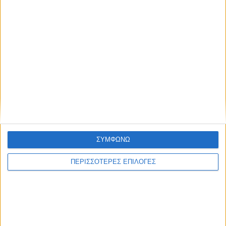
Συμφωνώ με τους Όρους χρήσης και την
Πολιτική προστασίας προσωπικών
δεδομένων
One Economy 05/12/2023 | One Channel
ΣΥΜΦΩΝΩ
ΠΕΡΙΣΣΟΤΕΡΕΣ ΕΠΙΛΟΓΕΣ
One News 05/12/2023 | One Channel