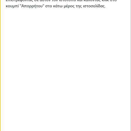
κουμπί "Απορρήτου" στο κάτω μέρος της ιστοσελίδας.
One Economy 06/12/2023 | One Channel
One News 06/12/2023 | One Channel