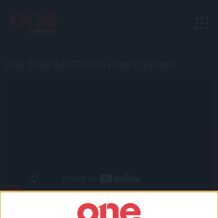
One Time 04/07/2025 | One Channel
Eνημερωτικό βραδινό magazinο κάθε