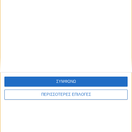
Συμφωνώ με τους Όρους χρήσης και την
Πολιτική προστασίας προσωπικών
δεδομένων
28 Ιουλίου 2026
Εδώ* 24/07/2026 | One Channel
ΣΥΜΦΩΝΩ
ΠΕΡΙΣΣΟΤΕΡΕΣ ΕΠΙΛΟΓΕΣ
28 Ιουλίου 2026