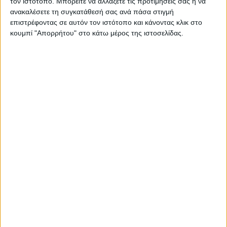
τον ιστότοπο. Μπορείτε να αλλάξετε τις προτιμήσεις σας ή να
ανακαλέσετε τη συγκατάθεσή σας ανά πάσα στιγμή
επιστρέφοντας σε αυτόν τον ιστότοπο και κάνοντας κλικ στο
κουμπί "Απορρήτου" στο κάτω μέρος της ιστοσελίδας.
28 Ιουλίου 2026
Κεντρικό Δελτίο Ειδήσεων 25/07/2026 | One
Channel
Για να ενημερώνεστε πάντα
πρώτοι!
Κάνε εγγραφή στο Newsletter μας και
απόκτησε πρόσβαση στα νέα πριν από
όλους τους άλλους.
28 Ιουλίου 2026
NEWSLETTER
One Time 24/07/2026 | One Channel