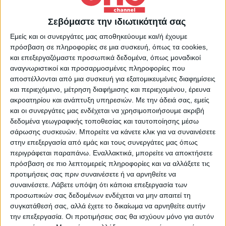
Παρασκευή στις 22.00 Παρουσίαση: Μαρία
Αραμπατζή Παρασκευή 04.07.2025
Σεβόμαστε την ιδιωτικότητά σας
Εμείς και οι συνεργάτες μας αποθηκεύουμε και/ή έχουμε
πρόσβαση σε πληροφορίες σε μια συσκευή, όπως τα cookies,
Περισσότερα Videos
και επεξεργαζόμαστε προσωπικά δεδομένα, όπως μοναδικοί
αναγνωριστικοί και προσαρμοσμένες πληροφορίες που
αποστέλλονται από μια συσκευή για εξατομικευμένες διαφημίσεις
και περιεχόμενο, μέτρηση διαφήμισης και περιεχομένου, έρευνα
ακροατηρίου και ανάπτυξη υπηρεσιών.
Με την άδειά σας, εμείς
και οι συνεργάτες μας ενδέχεται να χρησιμοποιήσουμε ακριβή
δεδομένα γεωγραφικής τοποθεσίας και ταυτοποίησης μέσω
σάρωσης συσκευών. Μπορείτε να κάνετε κλικ για να συναινέσετε
στην επεξεργασία από εμάς και τους συνεργάτες μας όπως
περιγράφεται παραπάνω. Εναλλακτικά, μπορείτε να αποκτήσετε
28 Ιουλίου 2026
πρόσβαση σε πιο λεπτομερείς πληροφορίες και να αλλάξετε τις
Κεντρικό Δελτίο Ειδήσεων 26/07/2026 | One
προτιμήσεις σας πριν συναινέσετε ή να αρνηθείτε να
Channel
συναινέσετε.
Λάβετε υπόψη ότι κάποια επεξεργασία των
προσωπικών σας δεδομένων ενδέχεται να μην απαιτεί τη
συγκατάθεσή σας, αλλά έχετε το δικαίωμα να αρνηθείτε αυτήν
την επεξεργασία. Οι προτιμήσεις σας θα ισχύουν μόνο για αυτόν