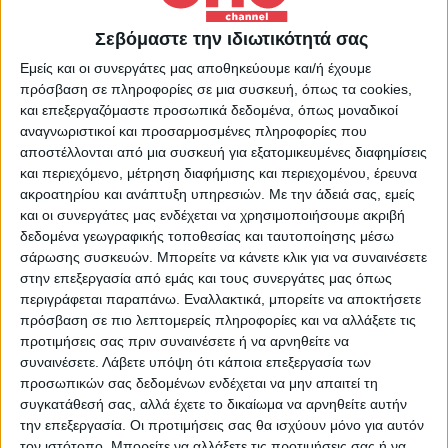
καθημερνά στις 20:30 στο Οne Channel
Σεβόμαστε την ιδιωτικότητά σας
Εμείς και οι συνεργάτες μας αποθηκεύουμε και/ή έχουμε
Περισσότερα Videos
πρόσβαση σε πληροφορίες σε μια συσκευή, όπως τα cookies,
και επεξεργαζόμαστε προσωπικά δεδομένα, όπως μοναδικοί
αναγνωριστικοί και προσαρμοσμένες πληροφορίες που
αποστέλλονται από μια συσκευή για εξατομικευμένες διαφημίσεις
και περιεχόμενο, μέτρηση διαφήμισης και περιεχομένου, έρευνα
ακροατηρίου και ανάπτυξη υπηρεσιών.
Με την άδειά σας, εμείς
και οι συνεργάτες μας ενδέχεται να χρησιμοποιήσουμε ακριβή
δεδομένα γεωγραφικής τοποθεσίας και ταυτοποίησης μέσω
σάρωσης συσκευών. Μπορείτε να κάνετε κλικ για να συναινέσετε
στην επεξεργασία από εμάς και τους συνεργάτες μας όπως
28 Ιουλίου 2026
περιγράφεται παραπάνω. Εναλλακτικά, μπορείτε να αποκτήσετε
Κεντρικό Δελτίο Ειδήσεων 26/07/2026 | One
πρόσβαση σε πιο λεπτομερείς πληροφορίες και να αλλάξετε τις
Channel
προτιμήσεις σας πριν συναινέσετε ή να αρνηθείτε να
συναινέσετε.
Λάβετε υπόψη ότι κάποια επεξεργασία των
προσωπικών σας δεδομένων ενδέχεται να μην απαιτεί τη
συγκατάθεσή σας, αλλά έχετε το δικαίωμα να αρνηθείτε αυτήν
την επεξεργασία. Οι προτιμήσεις σας θα ισχύουν μόνο για αυτόν
τον ιστότοπο. Μπορείτε να αλλάξετε τις προτιμήσεις σας ή να