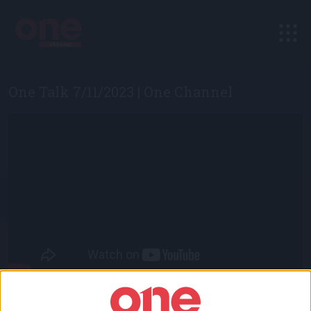
One Talk 7/11/2023 | One Channel
Πολιτικό Talk show με τον Τάκη Χατζή