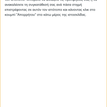
ανακαλέσετε τη συγκατάθεσή σας ανά πάσα στιγμή
επιστρέφοντας σε αυτόν τον ιστότοπο και κάνοντας κλικ στο
κουμπί "Απορρήτου" στο κάτω μέρος της ιστοσελίδας.
28 Ιουλίου 2026
Κεντρικό Δελτίο Ειδήσεων 25/07/2026 | One
Channel
Για να ενημερώνεστε πάντα
πρώτοι!
Κάνε εγγραφή στο Newsletter μας και
απόκτησε πρόσβαση στα νέα πριν από
όλους τους άλλους.
28 Ιουλίου 2026
One Time 24/07/2026 | One Channel
NEWSLETTER