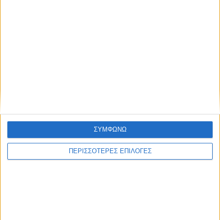
Συμφωνώ με τους Όρους χρήσης και την
Πολιτική προστασίας προσωπικών
δεδομένων
28 Ιουλίου 2026
Εδώ* 24/07/2026 | One Channel
ΣΥΜΦΩΝΩ
ΠΕΡΙΣΣΟΤΕΡΕΣ ΕΠΙΛΟΓΕΣ
28 Ιουλίου 2026
Κεντρικό Δελτίο Ειδήσεων 24/07/2026 | One