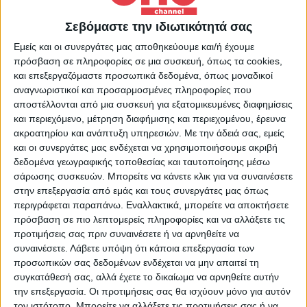
Channel με την Ηλιάννα Κουλαρμάνη στις 18:00
Σεβόμαστε την ιδιωτικότητά σας
Εμείς και οι συνεργάτες μας αποθηκεύουμε και/ή έχουμε
Περισσότερα Videos
πρόσβαση σε πληροφορίες σε μια συσκευή, όπως τα cookies,
και επεξεργαζόμαστε προσωπικά δεδομένα, όπως μοναδικοί
αναγνωριστικοί και προσαρμοσμένες πληροφορίες που
αποστέλλονται από μια συσκευή για εξατομικευμένες διαφημίσεις
και περιεχόμενο, μέτρηση διαφήμισης και περιεχομένου, έρευνα
ακροατηρίου και ανάπτυξη υπηρεσιών.
Με την άδειά σας, εμείς
και οι συνεργάτες μας ενδέχεται να χρησιμοποιήσουμε ακριβή
δεδομένα γεωγραφικής τοποθεσίας και ταυτοποίησης μέσω
σάρωσης συσκευών. Μπορείτε να κάνετε κλικ για να συναινέσετε
στην επεξεργασία από εμάς και τους συνεργάτες μας όπως
28 Ιουλίου 2026
περιγράφεται παραπάνω. Εναλλακτικά, μπορείτε να αποκτήσετε
Κεντρικό Δελτίο Ειδήσεων 26/07/2026 | One
πρόσβαση σε πιο λεπτομερείς πληροφορίες και να αλλάξετε τις
Channel
προτιμήσεις σας πριν συναινέσετε ή να αρνηθείτε να
συναινέσετε.
Λάβετε υπόψη ότι κάποια επεξεργασία των
προσωπικών σας δεδομένων ενδέχεται να μην απαιτεί τη
συγκατάθεσή σας, αλλά έχετε το δικαίωμα να αρνηθείτε αυτήν
την επεξεργασία. Οι προτιμήσεις σας θα ισχύουν μόνο για αυτόν
τον ιστότοπο. Μπορείτε να αλλάξετε τις προτιμήσεις σας ή να