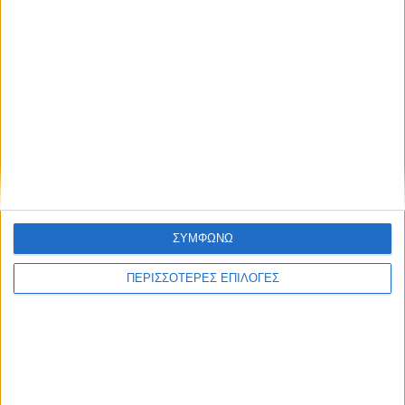
Συμφωνώ με τους Όρους χρήσης και την
Πολιτική προστασίας προσωπικών
δεδομένων
28 Ιουλίου 2026
Εδώ* 24/07/2026 | One Channel
ΣΥΜΦΩΝΩ
ΠΕΡΙΣΣΟΤΕΡΕΣ ΕΠΙΛΟΓΕΣ
28 Ιουλίου 2026
Κεντρικό Δελτίο Ειδήσεων 24/07/2026 | One