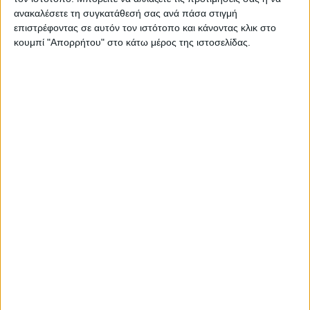
ανακαλέσετε τη συγκατάθεσή σας ανά πάσα στιγμή
επιστρέφοντας σε αυτόν τον ιστότοπο και κάνοντας κλικ στο
κουμπί "Απορρήτου" στο κάτω μέρος της ιστοσελίδας.
28 Ιουλίου 2026
Κεντρικό Δελτίο Ειδήσεων 25/07/2026 | One
Channel
Για να ενημερώνεστε πάντα
πρώτοι!
Κάνε εγγραφή στο Newsletter μας και
απόκτησε πρόσβαση στα νέα πριν από
όλους τους άλλους.
28 Ιουλίου 2026
One Time 24/07/2026 | One Channel
NEWSLETTER