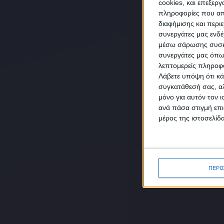
cookies, και επεξε
πληροφορίες που απο
διαφήμισης και περι
συνεργάτες μας ενδέ
NEW
μέσω σάρωσης συσκευ
συνεργάτες μας όπω
λεπτομερείς πληροφορ
Λάβετε υπόψη ότι κά
συγκατάθεσή σας, αλ
μόνο για αυτόν τον 
Συμ
ανά πάσα στιγμή επι
δεδο
μέρος της ιστοσελίδα
ΠΕΡΙ