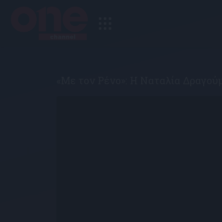
«Με τον Ρένο»: Η Ναταλία Δραγού