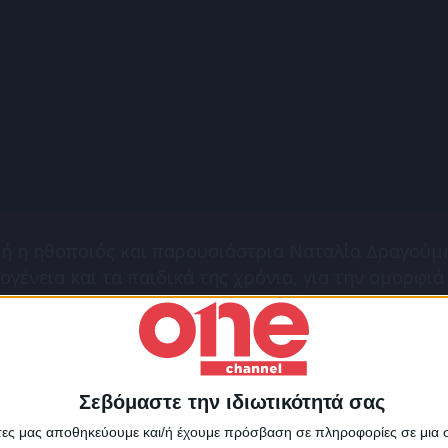
ή η ηθοποιός και παρουσιάστρια Ναταλία Δραγούμη
ογένεια και τα παιδικά της χρόνια, για την ομορφιά
ή και την καριέρα της στον χώρο, για τις ιδεολογίες
θε Δευτέρα στις 23:50. 22.06.2026
Σεβόμαστε την ιδιωτικότητά σας
Για να ενημερώνεστε πάντ
άτες μας αποθηκεύουμε και/ή έχουμε πρόσβαση σε πληροφορίες σε μια