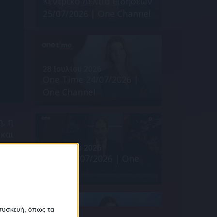
Κεντρικό Δελτίο Ειδήσεων
25/07/2026 | One Channel
28 Ιουλίου 2026
One Time 24/07/2026 |
One Channel
, η
 και
 της
28 Ιουλίου 2026
Εδώ* 24/07/2026 | One
Channel
α
 συσκευή, όπως τα