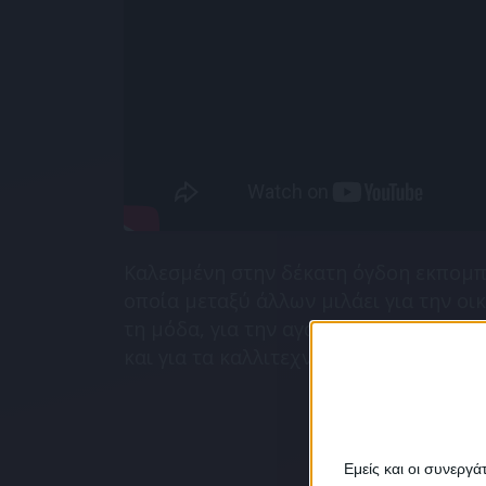
Καλεσμένη στην δέκατη όγδοη εκπομπ
οποία μεταξύ άλλων μιλάει για την οικ
τη μόδα, για την αγάπη στην υποκριτικ
και για τα καλλιτεχνικά της σχέδια. Κά
Εμείς και οι συνεργ