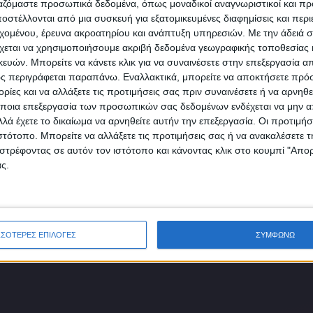
πρώτοι!
ργαζόμαστε προσωπικά δεδομένα, όπως μοναδικοί αναγνωριστικοί και 
στέλλονται από μια συσκευή για εξατομικευμένες διαφημίσεις και περ
Κάνε εγγραφή στο Newsletter μας και απόκτησε πρόσβ
εχομένου, έρευνα ακροατηρίου και ανάπτυξη υπηρεσιών.
Με την άδειά σα
στα νέα πριν από όλους τους άλλους.
χεται να χρησιμοποιήσουμε ακριβή δεδομένα γεωγραφικής τοποθεσίας 
SLETTER
ών. Μπορείτε να κάνετε κλικ για να συναινέσετε στην επεξεργασία απ
ς περιγράφεται παραπάνω. Εναλλακτικά, μπορείτε να αποκτήσετε πρό
ίες και να αλλάξετε τις προτιμήσεις σας πριν συναινέσετε ή να αρνηθεί
ποια επεξεργασία των προσωπικών σας δεδομένων ενδέχεται να μην απ
λά έχετε το δικαίωμα να αρνηθείτε αυτήν την επεξεργασία. Οι προτιμήσ
ιστότοπο. Μπορείτε να αλλάξετε τις προτιμήσεις σας ή να ανακαλέσετε
φωνώ με τους Όρους χρήσης και την Πολιτική προστασίας προσωπ
στρέφοντας σε αυτόν τον ιστότοπο και κάνοντας κλικ στο κουμπί "Απ
μένων
ς.
ΣΣΟΤΕΡΕΣ ΕΠΙΛΟΓΕΣ
ΣΥΜΦΩΝΩ