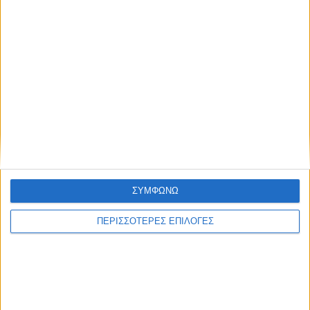
Συμφωνώ με τους Όρους χρήσης και την
Πολιτική προστασίας προσωπικών
δεδομένων
28 Ιουλίου 2026
Εδώ* 24/07/2026 | One Channel
ΣΥΜΦΩΝΩ
ΠΕΡΙΣΣΟΤΕΡΕΣ ΕΠΙΛΟΓΕΣ
28 Ιουλίου 2026