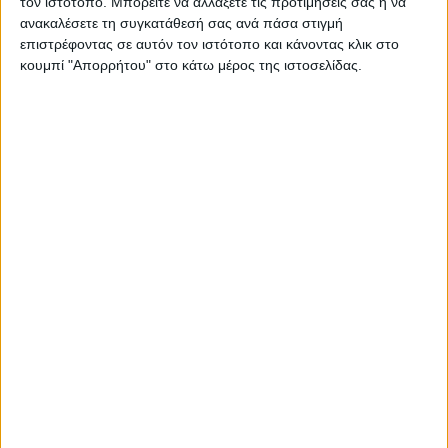
τον ιστότοπο. Μπορείτε να αλλάξετε τις προτιμήσεις σας ή να
ανακαλέσετε τη συγκατάθεσή σας ανά πάσα στιγμή
επιστρέφοντας σε αυτόν τον ιστότοπο και κάνοντας κλικ στο
κουμπί "Απορρήτου" στο κάτω μέρος της ιστοσελίδας.
28 Ιουλίου 2026
Κεντρικό Δελτίο Ειδήσεων 25/07/2026 | One
Channel
Για να ενημερώνεστε πάντα
πρώτοι!
Κάνε εγγραφή στο Newsletter μας και
απόκτησε πρόσβαση στα νέα πριν από
όλους τους άλλους.
28 Ιουλίου 2026
NEWSLETTER
One Time 24/07/2026 | One Channel