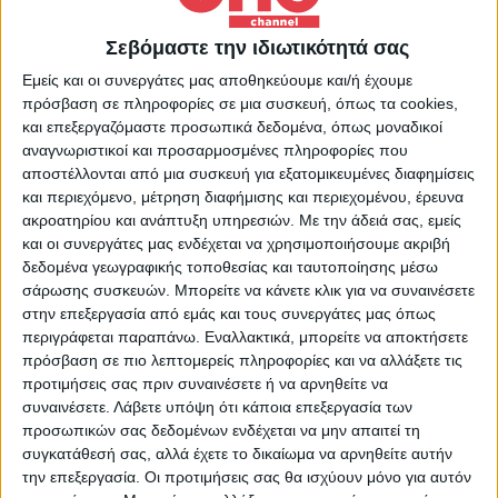
Το αναλυτικό Κεντρικό Δελτίο Ειδήσεων του One
Channel με την Μαρία Αραμπατζή στις 18:00
Σεβόμαστε την ιδιωτικότητά σας
Εμείς και οι συνεργάτες μας αποθηκεύουμε και/ή έχουμε
πρόσβαση σε πληροφορίες σε μια συσκευή, όπως τα cookies,
Περισσότερα Videos
και επεξεργαζόμαστε προσωπικά δεδομένα, όπως μοναδικοί
αναγνωριστικοί και προσαρμοσμένες πληροφορίες που
αποστέλλονται από μια συσκευή για εξατομικευμένες διαφημίσεις
και περιεχόμενο, μέτρηση διαφήμισης και περιεχομένου, έρευνα
ακροατηρίου και ανάπτυξη υπηρεσιών.
Με την άδειά σας, εμείς
και οι συνεργάτες μας ενδέχεται να χρησιμοποιήσουμε ακριβή
δεδομένα γεωγραφικής τοποθεσίας και ταυτοποίησης μέσω
σάρωσης συσκευών. Μπορείτε να κάνετε κλικ για να συναινέσετε
στην επεξεργασία από εμάς και τους συνεργάτες μας όπως
περιγράφεται παραπάνω. Εναλλακτικά, μπορείτε να αποκτήσετε
28 Ιουλίου 2026
πρόσβαση σε πιο λεπτομερείς πληροφορίες και να αλλάξετε τις
Κεντρικό Δελτίο Ειδήσεων 26/07/2026 | One
προτιμήσεις σας πριν συναινέσετε ή να αρνηθείτε να
Channel
συναινέσετε.
Λάβετε υπόψη ότι κάποια επεξεργασία των
προσωπικών σας δεδομένων ενδέχεται να μην απαιτεί τη
συγκατάθεσή σας, αλλά έχετε το δικαίωμα να αρνηθείτε αυτήν
την επεξεργασία. Οι προτιμήσεις σας θα ισχύουν μόνο για αυτόν