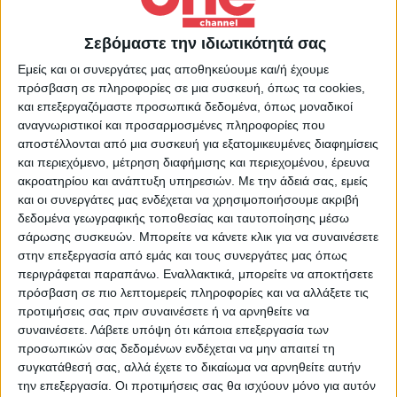
Το αναλυτικό Κεντρικό Δελτίο Ειδήσεων του One
Channel
Σεβόμαστε την ιδιωτικότητά σας
Εμείς και οι συνεργάτες μας αποθηκεύουμε και/ή έχουμε
Παρουσίαση: Ηλιάνα Κουλαρμάνη
πρόσβαση σε πληροφορίες σε μια συσκευή, όπως τα cookies,
και επεξεργαζόμαστε προσωπικά δεδομένα, όπως μοναδικοί
αναγνωριστικοί και προσαρμοσμένες πληροφορίες που
Περισσότερα Videos
αποστέλλονται από μια συσκευή για εξατομικευμένες διαφημίσεις
και περιεχόμενο, μέτρηση διαφήμισης και περιεχομένου, έρευνα
ακροατηρίου και ανάπτυξη υπηρεσιών.
Με την άδειά σας, εμείς
και οι συνεργάτες μας ενδέχεται να χρησιμοποιήσουμε ακριβή
δεδομένα γεωγραφικής τοποθεσίας και ταυτοποίησης μέσω
σάρωσης συσκευών. Μπορείτε να κάνετε κλικ για να συναινέσετε
στην επεξεργασία από εμάς και τους συνεργάτες μας όπως
περιγράφεται παραπάνω. Εναλλακτικά, μπορείτε να αποκτήσετε
πρόσβαση σε πιο λεπτομερείς πληροφορίες και να αλλάξετε τις
28 Ιουλίου 2026
προτιμήσεις σας πριν συναινέσετε ή να αρνηθείτε να
Κεντρικό Δελτίο Ειδήσεων 26/07/2026 | One
συναινέσετε.
Λάβετε υπόψη ότι κάποια επεξεργασία των
προσωπικών σας δεδομένων ενδέχεται να μην απαιτεί τη
Channel
συγκατάθεσή σας, αλλά έχετε το δικαίωμα να αρνηθείτε αυτήν
την επεξεργασία. Οι προτιμήσεις σας θα ισχύουν μόνο για αυτόν