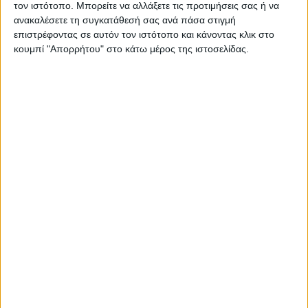
τον ιστότοπο. Μπορείτε να αλλάξετε τις προτιμήσεις σας ή να
ανακαλέσετε τη συγκατάθεσή σας ανά πάσα στιγμή
επιστρέφοντας σε αυτόν τον ιστότοπο και κάνοντας κλικ στο
κουμπί "Απορρήτου" στο κάτω μέρος της ιστοσελίδας.
28 Ιουλίου 2026
Κεντρικό Δελτίο Ειδήσεων 25/07/2026 | One
Channel
Για να ενημερώνεστε πάντα
πρώτοι!
Κάνε εγγραφή στο Newsletter μας και
απόκτησε πρόσβαση στα νέα πριν από
όλους τους άλλους.
NEWSLETTER
28 Ιουλίου 2026