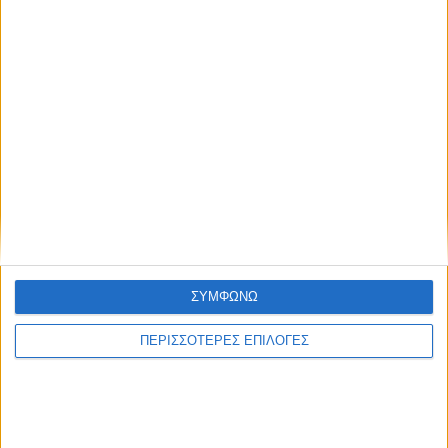
One Time 24/07/2026 | One Channel
Συμφωνώ με τους Όρους χρήσης και την
Πολιτική προστασίας προσωπικών
δεδομένων
28 Ιουλίου 2026
Εδώ* 24/07/2026 | One Channel
ΣΥΜΦΩΝΩ
ΠΕΡΙΣΣΟΤΕΡΕΣ ΕΠΙΛΟΓΕΣ