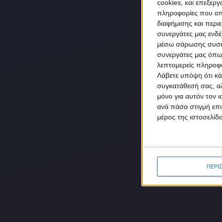
cookies, και επεξε
πληροφορίες που απο
διαφήμισης και περι
συνεργάτες μας ενδέ
NEW
μέσω σάρωσης συσκευ
συνεργάτες μας όπω
λεπτομερείς πληροφορ
Λάβετε υπόψη ότι κά
συγκατάθεσή σας, αλ
μόνο για αυτόν τον 
Συμ
ανά πάσα στιγμή επι
δεδο
μέρος της ιστοσελίδα
ΠΕΡΙ