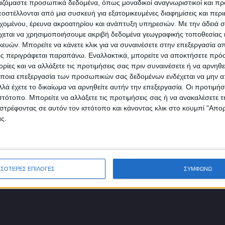
πρώτοι!
ργαζόμαστε προσωπικά δεδομένα, όπως μοναδικοί αναγνωριστικοί και 
στέλλονται από μια συσκευή για εξατομικευμένες διαφημίσεις και περ
Κάνε εγγραφή στο Newsletter μας και απόκτησε πρόσβ
εχομένου, έρευνα ακροατηρίου και ανάπτυξη υπηρεσιών.
Με την άδειά σα
στα νέα πριν από όλους τους άλλους.
χεται να χρησιμοποιήσουμε ακριβή δεδομένα γεωγραφικής τοποθεσίας 
SLETTER
ών. Μπορείτε να κάνετε κλικ για να συναινέσετε στην επεξεργασία απ
ς περιγράφεται παραπάνω. Εναλλακτικά, μπορείτε να αποκτήσετε πρό
ίες και να αλλάξετε τις προτιμήσεις σας πριν συναινέσετε ή να αρνηθεί
ποια επεξεργασία των προσωπικών σας δεδομένων ενδέχεται να μην απ
λά έχετε το δικαίωμα να αρνηθείτε αυτήν την επεξεργασία. Οι προτιμήσ
ιστότοπο. Μπορείτε να αλλάξετε τις προτιμήσεις σας ή να ανακαλέσετε
φωνώ με τους Όρους χρήσης και την Πολιτική προστασίας προσωπ
στρέφοντας σε αυτόν τον ιστότοπο και κάνοντας κλικ στο κουμπί "Απ
μένων
ς.
ΣΣΟΤΕΡΕΣ ΕΠΙΛΟΓΕΣ
ΣΥΜΦΩΝΩ