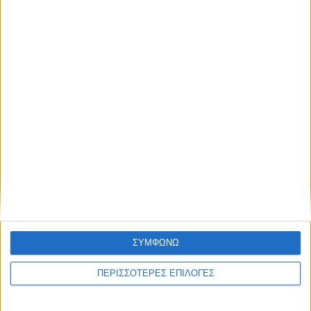
NEWSLETTER
Συμφωνώ με τους Όρους χρήσης και την
Πολιτική προστασίας προσωπικών
δεδομένων
ΣΥΜΦΩΝΩ
ΠΕΡΙΣΣΟΤΕΡΕΣ ΕΠΙΛΟΓΕΣ