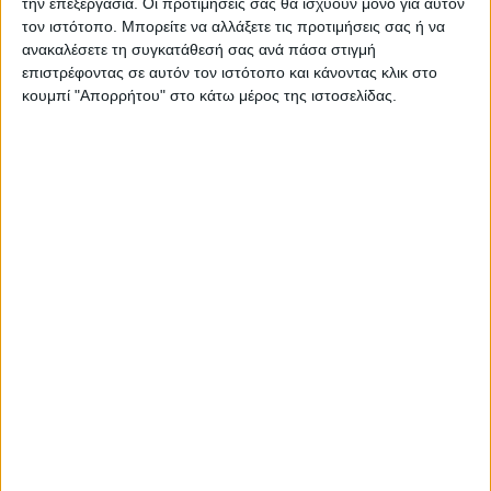
την επεξεργασία. Οι προτιμήσεις σας θα ισχύουν μόνο για αυτόν
τον ιστότοπο. Μπορείτε να αλλάξετε τις προτιμήσεις σας ή να
ανακαλέσετε τη συγκατάθεσή σας ανά πάσα στιγμή
επιστρέφοντας σε αυτόν τον ιστότοπο και κάνοντας κλικ στο
κουμπί "Απορρήτου" στο κάτω μέρος της ιστοσελίδας.
Για να ενημερώνεστε πάντα
πρώτοι!
Κάνε εγγραφή στο Newsletter μας και
απόκτησε πρόσβαση στα νέα πριν από
όλους τους άλλους.