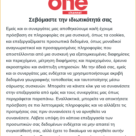
Η άλλη διάσταση της είδησης. Δημοσιογράφοι,
αναλυτές, ειδικοί βάζουν την ατζέντα της
Σεβόμαστε την ιδιωτικότητά σας
επόμενης ημέρας. Ο σταθερός βραδινός οδηγός
Εμείς και οι συνεργάτες μας αποθηκεύουμε και/ή έχουμε
ενημέρωσης με ακρίβεια και ουσιαστικό
πρόσβαση σε πληροφορίες σε μια συσκευή, όπως τα cookies,
διάλογο. Συντονίζει ο Ρενάτο Λέκκα. Σχόλιο και
και επεξεργαζόμαστε προσωπικά δεδομένα, όπως μοναδικοί
αναγνωριστικοί και προσαρμοσμένες πληροφορίες που
ανάλυση από τον Γιώργο Μουρούτη και την
αποστέλλονται από μια συσκευή για εξατομικευμένες διαφημίσεις
Μαρία Καρακλιούμη. 29.06.2026
και περιεχόμενο, μέτρηση διαφήμισης και περιεχομένου, έρευνα
ακροατηρίου και ανάπτυξη υπηρεσιών.
Με την άδειά σας, εμείς
και οι συνεργάτες μας ενδέχεται να χρησιμοποιήσουμε ακριβή
28 Ιουλίου 2026
Περισσότερα Videos
28 Ιουλίου 2026
δεδομένα γεωγραφικής τοποθεσίας και ταυτοποίησης μέσω
Evening Report 23/07/2026 | One Channel
23 Ιουλίου 2026
Evening Report 22/07/2026 | One Channel
σάρωσης συσκευών. Μπορείτε να κάνετε κλικ για να συναινέσετε
21 Ιουλίου 2026
Evening Report 21/07/2026 | One Channel
στην επεξεργασία από εμάς και τους συνεργάτες μας όπως
16 Ιουλίου 2026
Evening Report 20/07/2026 | One Channel
16 Ιουλίου 2026
περιγράφεται παραπάνω. Εναλλακτικά, μπορείτε να αποκτήσετε
Evening Report 15/07/2026 | One Channel
Evening Report 14/07/2026 | One Channel
πρόσβαση σε πιο λεπτομερείς πληροφορίες και να αλλάξετε τις
προτιμήσεις σας πριν συναινέσετε ή να αρνηθείτε να
συναινέσετε.
Λάβετε υπόψη ότι κάποια επεξεργασία των
προσωπικών σας δεδομένων ενδέχεται να μην απαιτεί τη
συγκατάθεσή σας, αλλά έχετε το δικαίωμα να αρνηθείτε αυτήν