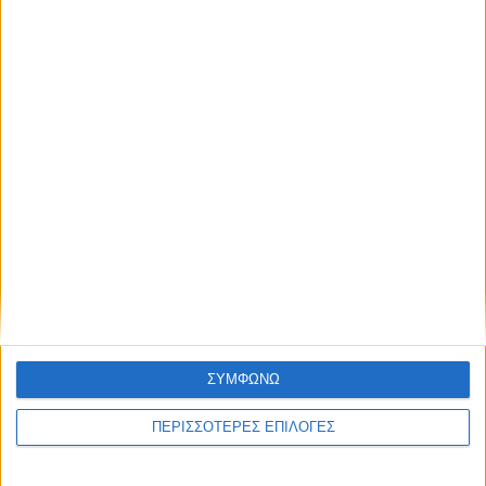
NEWSLETTER
Συμφωνώ με τους Όρους χρήσης και την
Πολιτική προστασίας προσωπικών
δεδομένων
ΣΥΜΦΩΝΩ
ΠΕΡΙΣΣΟΤΕΡΕΣ ΕΠΙΛΟΓΕΣ