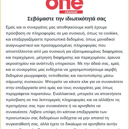
Η άλλη διάσταση της είδησης. Δημοσιογράφοι,
αναλυτές, ειδικοί βάζουν την ατζέντα της
Σεβόμαστε την ιδιωτικότητά σας
επόμενης ημέρας. Ο σταθερός βραδινός οδηγός
Εμείς και οι συνεργάτες μας αποθηκεύουμε και/ή έχουμε
ενημέρωσης με ακρίβεια και ουσιαστικό
πρόσβαση σε πληροφορίες σε μια συσκευή, όπως τα cookies,
διάλογο. Συντονίζει ο Ρενάτο Λέκκα. Σχόλιο και
και επεξεργαζόμαστε προσωπικά δεδομένα, όπως μοναδικοί
αναγνωριστικοί και προσαρμοσμένες πληροφορίες που
ανάλυση από τον Γιώργο Μουρούτη και την
αποστέλλονται από μια συσκευή για εξατομικευμένες διαφημίσεις
Μαρία Καρακλιούμη. 26.05.2026
και περιεχόμενο, μέτρηση διαφήμισης και περιεχομένου, έρευνα
ακροατηρίου και ανάπτυξη υπηρεσιών.
Με την άδειά σας, εμείς
και οι συνεργάτες μας ενδέχεται να χρησιμοποιήσουμε ακριβή
28 Ιουλίου 2026
Περισσότερα Videos
28 Ιουλίου 2026
δεδομένα γεωγραφικής τοποθεσίας και ταυτοποίησης μέσω
Evening Report 23/07/2026 | One Channel
23 Ιουλίου 2026
Evening Report 22/07/2026 | One Channel
σάρωσης συσκευών. Μπορείτε να κάνετε κλικ για να συναινέσετε
21 Ιουλίου 2026
Evening Report 21/07/2026 | One Channel
στην επεξεργασία από εμάς και τους συνεργάτες μας όπως
16 Ιουλίου 2026
Evening Report 20/07/2026 | One Channel
16 Ιουλίου 2026
περιγράφεται παραπάνω. Εναλλακτικά, μπορείτε να αποκτήσετε
Evening Report 15/07/2026 | One Channel
Evening Report 14/07/2026 | One Channel
πρόσβαση σε πιο λεπτομερείς πληροφορίες και να αλλάξετε τις
προτιμήσεις σας πριν συναινέσετε ή να αρνηθείτε να
συναινέσετε.
Λάβετε υπόψη ότι κάποια επεξεργασία των
προσωπικών σας δεδομένων ενδέχεται να μην απαιτεί τη
συγκατάθεσή σας, αλλά έχετε το δικαίωμα να αρνηθείτε αυτήν