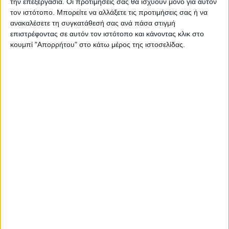
την επεξεργασία. Οι προτιμήσεις σας θα ισχύουν μόνο για αυτόν
τον ιστότοπο. Μπορείτε να αλλάξετε τις προτιμήσεις σας ή να
ανακαλέσετε τη συγκατάθεσή σας ανά πάσα στιγμή
επιστρέφοντας σε αυτόν τον ιστότοπο και κάνοντας κλικ στο
κουμπί "Απορρήτου" στο κάτω μέρος της ιστοσελίδας.
Για να ενημερώνεστε πάντα
πρώτοι!
Κάνε εγγραφή στο Newsletter μας και
απόκτησε πρόσβαση στα νέα πριν από
όλους τους άλλους.