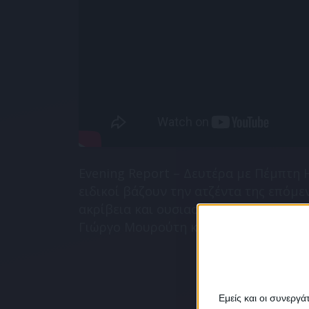
Evening Report – Δευτέρα με Πέμπτη 
ειδικοί βάζουν την ατζέντα της επόμ
ακρίβεια και ουσιαστικό διάλογο. Συν
Γιώργο Μουρούτη και την Μαρία Καρακ
Εμείς και οι συνεργ