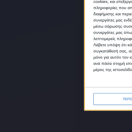
cookies, και επεξε
πληροφορίες που απο
διαφήμισης και περι
συνεργάτες μας ενδέ
NEW
μέσω σάρωσης συσκευ
συνεργάτες μας όπω
λεπτομερείς πληροφορ
Λάβετε υπόψη ότι κά
συγκατάθεσή σας, αλ
μόνο για αυτόν τον 
Συμ
ανά πάσα στιγμή επι
δεδο
μέρος της ιστοσελίδα
ΠΕΡΙ