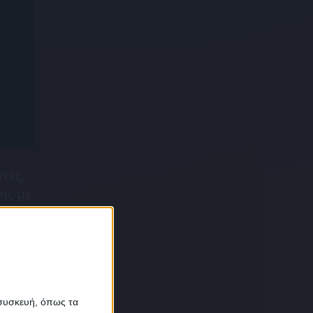
τές,
ης με
α
 συσκευή, όπως τα