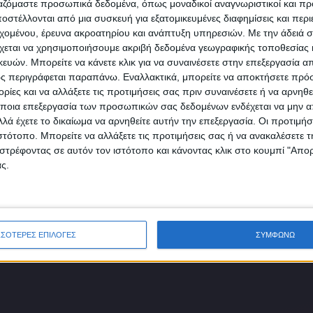
πρώτοι!
ργαζόμαστε προσωπικά δεδομένα, όπως μοναδικοί αναγνωριστικοί και 
στέλλονται από μια συσκευή για εξατομικευμένες διαφημίσεις και περ
Κάνε εγγραφή στο Newsletter μας και απόκτησε πρόσβ
εχομένου, έρευνα ακροατηρίου και ανάπτυξη υπηρεσιών.
Με την άδειά σα
στα νέα πριν από όλους τους άλλους.
χεται να χρησιμοποιήσουμε ακριβή δεδομένα γεωγραφικής τοποθεσίας 
SLETTER
ών. Μπορείτε να κάνετε κλικ για να συναινέσετε στην επεξεργασία απ
ς περιγράφεται παραπάνω. Εναλλακτικά, μπορείτε να αποκτήσετε πρό
ίες και να αλλάξετε τις προτιμήσεις σας πριν συναινέσετε ή να αρνηθεί
ποια επεξεργασία των προσωπικών σας δεδομένων ενδέχεται να μην απ
λά έχετε το δικαίωμα να αρνηθείτε αυτήν την επεξεργασία. Οι προτιμήσ
ιστότοπο. Μπορείτε να αλλάξετε τις προτιμήσεις σας ή να ανακαλέσετε
φωνώ με τους Όρους χρήσης και την Πολιτική προστασίας προσωπ
στρέφοντας σε αυτόν τον ιστότοπο και κάνοντας κλικ στο κουμπί "Απ
μένων
ς.
ΣΣΟΤΕΡΕΣ ΕΠΙΛΟΓΕΣ
ΣΥΜΦΩΝΩ