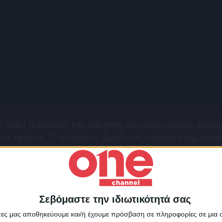
Η άλλη διάσταση της είδησης. Δημοσιογράφοι, αναλυ
ενης ημέρας. Ο σταθερός βραδινός οδηγός ενημέρωσ
τονίζει ο Ρενάτο Λέκκα. Σχόλιο και ανάλυση από τον
λιούμη. 18.05.2026
Σεβόμαστε την ιδιωτικότητά σας
Για να ενημερώνεστε πάντ
άτες μας αποθηκεύουμε και/ή έχουμε πρόσβαση σε πληροφορίες σε μια