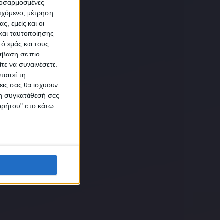
προσαρμοσμένες
ιεχόμενο, μέτρηση
αση
ς, εμείς και οι
και ταυτοποίησης
ό εμάς και τους
σβαση σε πιο
τε να συναινέσετε.
αιτεί τη
εις σας θα ισχύουν
 τη συγκατάθεσή σας
ικών
ορρήτου" στο κάτω