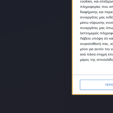
cookies, και επεξε
πληροφορίες που απο
διαφήμισης και περι
συνεργάτες μας ενδέ
NEW
μέσω σάρωσης συσκευ
συνεργάτες μας όπω
λεπτομερείς πληροφορ
Λάβετε υπόψη ότι κά
συγκατάθεσή σας, αλ
μόνο για αυτόν τον 
Συμ
ανά πάσα στιγμή επι
δεδο
μέρος της ιστοσελίδα
ΠΕΡΙ