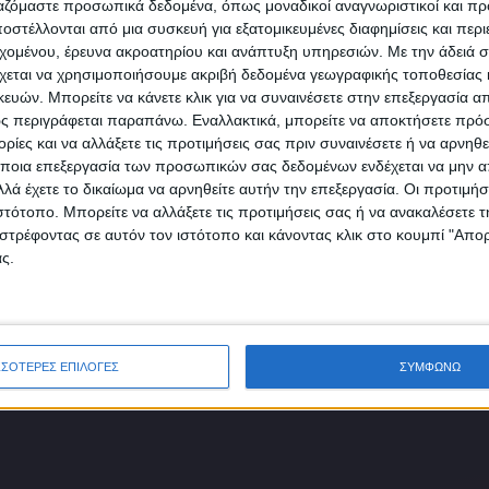
πρώτοι!
ργαζόμαστε προσωπικά δεδομένα, όπως μοναδικοί αναγνωριστικοί και 
στέλλονται από μια συσκευή για εξατομικευμένες διαφημίσεις και περ
Κάνε εγγραφή στο Newsletter μας και απόκτησε πρόσβ
εχομένου, έρευνα ακροατηρίου και ανάπτυξη υπηρεσιών.
Με την άδειά σα
στα νέα πριν από όλους τους άλλους.
χεται να χρησιμοποιήσουμε ακριβή δεδομένα γεωγραφικής τοποθεσίας 
SLETTER
ών. Μπορείτε να κάνετε κλικ για να συναινέσετε στην επεξεργασία απ
ς περιγράφεται παραπάνω. Εναλλακτικά, μπορείτε να αποκτήσετε πρό
ίες και να αλλάξετε τις προτιμήσεις σας πριν συναινέσετε ή να αρνηθεί
ποια επεξεργασία των προσωπικών σας δεδομένων ενδέχεται να μην απ
λά έχετε το δικαίωμα να αρνηθείτε αυτήν την επεξεργασία. Οι προτιμήσ
ιστότοπο. Μπορείτε να αλλάξετε τις προτιμήσεις σας ή να ανακαλέσετε
φωνώ με τους Όρους χρήσης και την Πολιτική προστασίας προσωπ
στρέφοντας σε αυτόν τον ιστότοπο και κάνοντας κλικ στο κουμπί "Απ
μένων
ς.
ΣΣΟΤΕΡΕΣ ΕΠΙΛΟΓΕΣ
ΣΥΜΦΩΝΩ