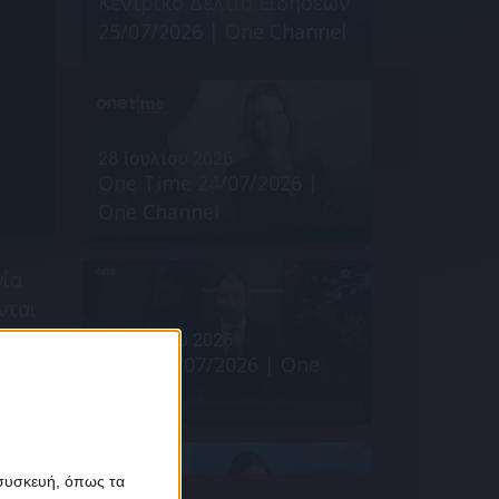
Κεντρικό Δελτίο Ειδήσεων
25/07/2026 | One Channel
28 Ιουλίου 2026
One Time 24/07/2026 |
One Channel
νία
νται
28 Ιουλίου 2026
Εδώ* 24/07/2026 | One
Channel
α
 συσκευή, όπως τα