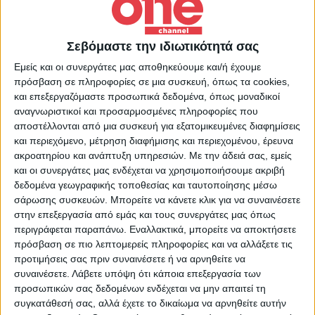
«Από τον Έβρο έως την Σητεία» – Σάββατο και
Κυριακή στις 19.00 Η αθέατη πλευρά της
Σεβόμαστε την ιδιωτικότητά σας
ελληνικής περιφέρειας. Η καθημερινότητα των
πολιτών, οι προκλήσεις της τοπικής
Εμείς και οι συνεργάτες μας αποθηκεύουμε και/ή έχουμε
πρόσβαση σε πληροφορίες σε μια συσκευή, όπως τα cookies,
αυτοδιοίκησης, η καινοτομία που γεννιέται και
και επεξεργαζόμαστε προσωπικά δεδομένα, όπως μοναδικοί
οι φωνές που δεν ακούγονται συχνά στα
αναγνωριστικοί και προσαρμοσμένες πληροφορίες που
κεντρικά ΜΜΕ. Επιμέλεια – Παρουσίαση:
αποστέλλονται από μια συσκευή για εξατομικευμένες διαφημίσεις
Βαγγέλης Καποδίστριας
και περιεχόμενο, μέτρηση διαφήμισης και περιεχομένου, έρευνα
ακροατηρίου και ανάπτυξη υπηρεσιών.
Με την άδειά σας, εμείς
και οι συνεργάτες μας ενδέχεται να χρησιμοποιήσουμε ακριβή
δεδομένα γεωγραφικής τοποθεσίας και ταυτοποίησης μέσω
Περισσότερα Videos
σάρωσης συσκευών. Μπορείτε να κάνετε κλικ για να συναινέσετε
στην επεξεργασία από εμάς και τους συνεργάτες μας όπως
περιγράφεται παραπάνω. Εναλλακτικά, μπορείτε να αποκτήσετε
πρόσβαση σε πιο λεπτομερείς πληροφορίες και να αλλάξετε τις
προτιμήσεις σας πριν συναινέσετε ή να αρνηθείτε να
συναινέσετε.
Λάβετε υπόψη ότι κάποια επεξεργασία των
προσωπικών σας δεδομένων ενδέχεται να μην απαιτεί τη
συγκατάθεσή σας, αλλά έχετε το δικαίωμα να αρνηθείτε αυτήν