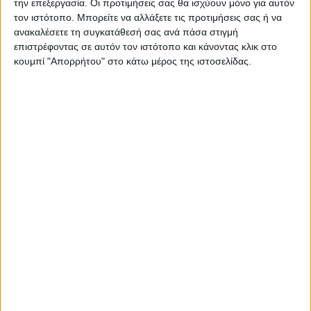
την επεξεργασία. Οι προτιμήσεις σας θα ισχύουν μόνο για αυτόν
28 Ιουλίου 2026
τον ιστότοπο. Μπορείτε να αλλάξετε τις προτιμήσεις σας ή να
Κεντρικό Δελτίο Ειδήσεων 26/07/2026 | One
ανακαλέσετε τη συγκατάθεσή σας ανά πάσα στιγμή
Channel
επιστρέφοντας σε αυτόν τον ιστότοπο και κάνοντας κλικ στο
κουμπί "Απορρήτου" στο κάτω μέρος της ιστοσελίδας.
28 Ιουλίου 2026
Κεντρικό Δελτίο Ειδήσεων 25/07/2026 | One
Channel
Για να ενημερώνεστε πάντα
πρώτοι!
Κάνε εγγραφή στο Newsletter μας και
απόκτησε πρόσβαση στα νέα πριν από