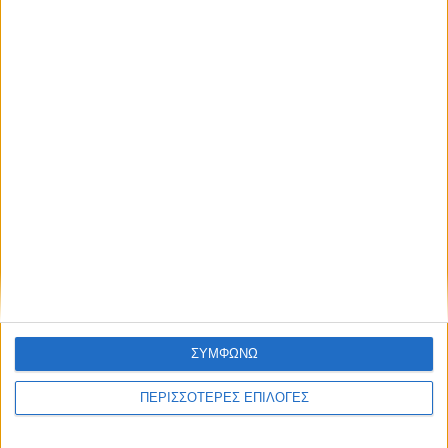
όλους τους άλλους.
NEWSLETTER
28 Ιουλίου 2026
One Time 24/07/2026 | One Channel
Συμφωνώ με τους Όρους χρήσης και την
Πολιτική προστασίας προσωπικών
δεδομένων
ΣΥΜΦΩΝΩ
28 Ιουλίου 2026
Εδώ* 24/07/2026 | One Channel
ΠΕΡΙΣΣΟΤΕΡΕΣ ΕΠΙΛΟΓΕΣ