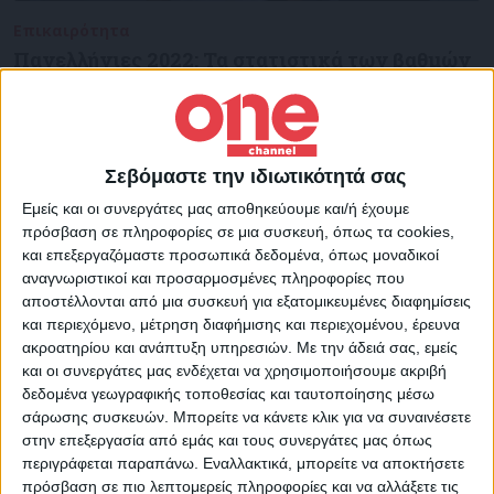
Επικαιρότητα
28/06/2022
Πανελλήνιες 2022: Τα στατιστικά των βαθμών
Τις βαθμολογίες και τα στατιστικά όλων των υποψηφίων των
Πανελλαδικών τόσο σε ΓΕΛ όσο και σε ΕΠΑΛ ανακοίνωσε το
υπουργείο Παιδείας και Θρησκευμάτων.
Σεβόμαστε την ιδιωτικότητά σας
Εμείς και οι συνεργάτες μας αποθηκεύουμε και/ή έχουμε
πρόσβαση σε πληροφορίες σε μια συσκευή, όπως τα cookies,
και επεξεργαζόμαστε προσωπικά δεδομένα, όπως μοναδικοί
αναγνωριστικοί και προσαρμοσμένες πληροφορίες που
αποστέλλονται από μια συσκευή για εξατομικευμένες διαφημίσεις
και περιεχόμενο, μέτρηση διαφήμισης και περιεχομένου, έρευνα
ακροατηρίου και ανάπτυξη υπηρεσιών.
Με την άδειά σας, εμείς
και οι συνεργάτες μας ενδέχεται να χρησιμοποιήσουμε ακριβή
δεδομένα γεωγραφικής τοποθεσίας και ταυτοποίησης μέσω
σάρωσης συσκευών. Μπορείτε να κάνετε κλικ για να συναινέσετε
στην επεξεργασία από εμάς και τους συνεργάτες μας όπως
περιγράφεται παραπάνω. Εναλλακτικά, μπορείτε να αποκτήσετε
πρόσβαση σε πιο λεπτομερείς πληροφορίες και να αλλάξετε τις