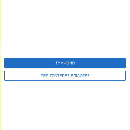
Συμφωνώ με τους Όρους χρήσης και την
Πολιτική προστασίας προσωπικών
δεδομένων
Επικαιρότητα
26/06/2022
Πανελλήνιες 2022: Αντίστροφη μέτρηση για
την ανακοίνωση των βαθμών
Αρχές της ερχόμενης εβδομάδας αναμένεται να ανακοινωθούν
οι βαθμολογίες στα μαθήματα των Πανελληνίων Εξετάσεων.
ΣΥΜΦΩΝΩ
ΠΕΡΙΣΣΟΤΕΡΕΣ ΕΠΙΛΟΓΕΣ
1
2