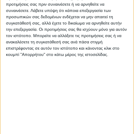
προτιμήσεις σας πριν συναινέσετε ή να αρνηθείτε να
συναινέσετε.
Λάβετε υπόψη ότι κάποια επεξεργασία των
Επικαιρότητα
28/06/2022
προσωπικών σας δεδομένων ενδέχεται να μην απαιτεί τη
Πανελλήνιες 2022: Σήμερα μετά τις 13:00 οι
συγκατάθεσή σας, αλλά έχετε το δικαίωμα να αρνηθείτε αυτήν
βαθμοί
την επεξεργασία. Οι προτιμήσεις σας θα ισχύουν μόνο για αυτόν
Σήμερα, Τρίτη 28-6-2022, μετά τις 13.00 μμ, θα αναρτηθούν οι
τον ιστότοπο. Μπορείτε να αλλάξετε τις προτιμήσεις σας ή να
ανακαλέσετε τη συγκατάθεσή σας ανά πάσα στιγμή
βαθμολογίες των Πανελλαδικών Εξετάσεων ΓΕΛ και ΕΠΑΛ.
επιστρέφοντας σε αυτόν τον ιστότοπο και κάνοντας κλικ στο
κουμπί "Απορρήτου" στο κάτω μέρος της ιστοσελίδας.