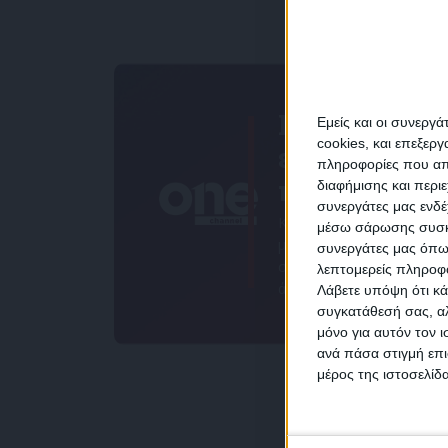
Για να
Εμείς και οι συνεργ
cookies, και επεξε
ενημερώνεσ
πληροφορίες που απο
πάντα πρώτο
διαφήμισης και περι
συνεργάτες μας ενδέ
NEW
Κάνε εγγραφή στο Newsle
μέσω σάρωσης συσκευ
μας και απόκτησε πρόσβ
συνεργάτες μας όπω
στα νέα πριν από όλους 
λεπτομερείς πληροφορ
άλλους.
Λάβετε υπόψη ότι κά
συγκατάθεσή σας, αλ
μόνο για αυτόν τον 
Συμ
ανά πάσα στιγμή επι
δεδο
μέρος της ιστοσελίδα