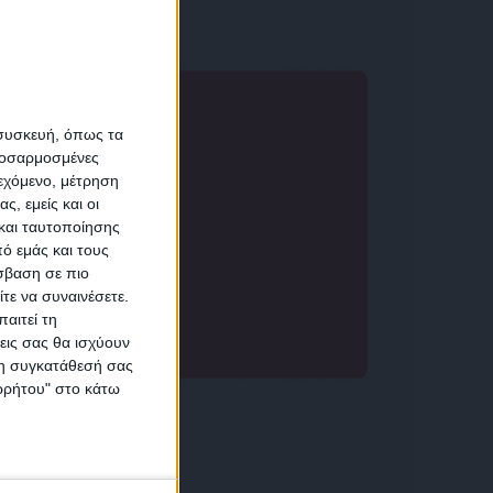
α
 συσκευή, όπως τα
προσαρμοσμένες
ιεχόμενο, μέτρηση
αση
ς, εμείς και οι
και ταυτοποίησης
ό εμάς και τους
σβαση σε πιο
 προσωπικών δεδομένων
τε να συναινέσετε.
αιτεί τη
εις σας θα ισχύουν
 τη συγκατάθεσή σας
ικών
ορρήτου" στο κάτω