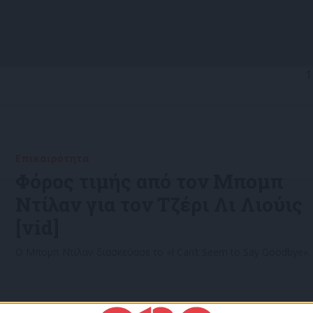
1
Επικαιρότητα
31/10/2022
Φόρος τιμής από τον Μπομπ
Ντίλαν για τον Τζέρι Λι Λιούις
[vid]
Ο Μπομπ Ντίλαν διασκεύασε το «I Can’t Seem to Say Goodbye».