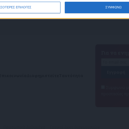
ΣΣΟΤΕΡΕΣ ΕΠΙΛΟΓΕΣ
ΣΥΜΦΩΝΩ
Για να εν
Επικοινωνία
Διαφημιστείτε
Ταυτότητα
Συμφωνώ με
προστασίας π
Προσωπικά Δεδομένα
Γενικοί όροι διαγωνισμών