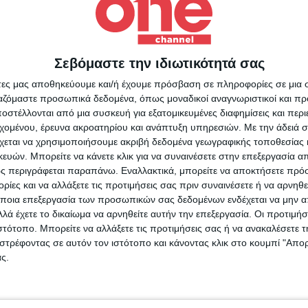
Σεβόμαστε την ιδιωτικότητά σας
Για να ενημερώνεστε πάντ
άτες μας αποθηκεύουμε και/ή έχουμε πρόσβαση σε πληροφορίες σε μια
πρώτοι!
NEWSLETTER
ργαζόμαστε προσωπικά δεδομένα, όπως μοναδικοί αναγνωριστικοί και 
τε
στέλλονται από μια συσκευή για εξατομικευμένες διαφημίσεις και περ
Κάνε εγγραφή στο Newsletter μας και απόκτησε πρόσβ
ι!
εχομένου, έρευνα ακροατηρίου και ανάπτυξη υπηρεσιών.
Με την άδειά σα
στα νέα πριν από όλους τους άλλους.
χεται να χρησιμοποιήσουμε ακριβή δεδομένα γεωγραφικής τοποθεσίας 
SLETTER
tter
ών. Μπορείτε να κάνετε κλικ για να συναινέσετε στην επεξεργασία απ
αση
ς περιγράφεται παραπάνω. Εναλλακτικά, μπορείτε να αποκτήσετε πρό
Συμφωνώ με τους Όρους χρήσης και την Πολιτική προστασίας
τους
ίες και να αλλάξετε τις προτιμήσεις σας πριν συναινέσετε ή να αρνηθεί
ποια επεξεργασία των προσωπικών σας δεδομένων ενδέχεται να μην απ
λά έχετε το δικαίωμα να αρνηθείτε αυτήν την επεξεργασία. Οι προτιμήσ
ιστότοπο. Μπορείτε να αλλάξετε τις προτιμήσεις σας ή να ανακαλέσετε
φωνώ με τους Όρους χρήσης και την Πολιτική προστασίας προσωπ
στρέφοντας σε αυτόν τον ιστότοπο και κάνοντας κλικ στο κουμπί "Απ
μένων
ς.