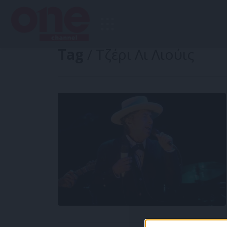
Tag
/ Τζέρι Λι Λιούις