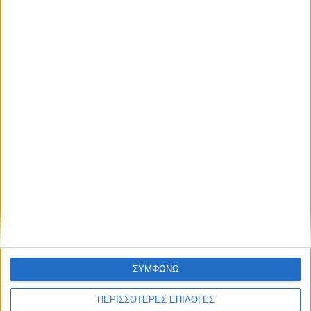
NEWSLETTER
απόκτησε πρόσβαση στα νέα πριν από
όλους τους άλλους.
NEWSLETTER
Συμφωνώ με τους Όρους χρήσης και την Πολιτική
προστασίας προσωπικών δεδομένων
Συμφωνώ με τους Όρους χρήσης και την
Πολιτική προστασίας προσωπικών
δεδομένων
ΣΥΜΦΩΝΩ
ΠΕΡΙΣΣΟΤΕΡΕΣ ΕΠΙΛΟΓΕΣ