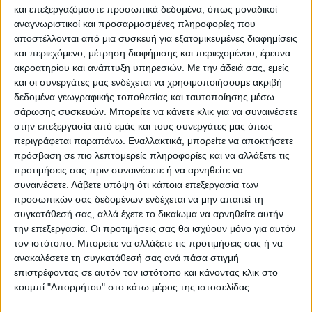
και επεξεργαζόμαστε προσωπικά δεδομένα, όπως μοναδικοί
Επικαιρότητα
28/10/2022
αναγνωριστικοί και προσαρμοσμένες πληροφορίες που
28η Οκτωβρίου: Οι δημοφιλέστεροι φετινοί
αποστέλλονται από μια συσκευή για εξατομικευμένες διαφημίσεις
προορισμοί για το τριήμερο
και περιεχόμενο, μέτρηση διαφήμισης και περιεχομένου, έρευνα
ακροατηρίου και ανάπτυξη υπηρεσιών.
Με την άδειά σας, εμείς
Κόκκινο θα χτυπήσουν οι αφίξεις Ελλήνων επισκεπτών στα
και οι συνεργάτες μας ενδέχεται να χρησιμοποιήσουμε ακριβή
τουριστικά θέρετρα
δεδομένα γεωγραφικής τοποθεσίας και ταυτοποίησης μέσω
σάρωσης συσκευών. Μπορείτε να κάνετε κλικ για να συναινέσετε
στην επεξεργασία από εμάς και τους συνεργάτες μας όπως
περιγράφεται παραπάνω. Εναλλακτικά, μπορείτε να αποκτήσετε
πρόσβαση σε πιο λεπτομερείς πληροφορίες και να αλλάξετε τις
προτιμήσεις σας πριν συναινέσετε ή να αρνηθείτε να
συναινέσετε.
Λάβετε υπόψη ότι κάποια επεξεργασία των
προσωπικών σας δεδομένων ενδέχεται να μην απαιτεί τη
συγκατάθεσή σας, αλλά έχετε το δικαίωμα να αρνηθείτε αυτήν
την επεξεργασία. Οι προτιμήσεις σας θα ισχύουν μόνο για αυτόν
τον ιστότοπο. Μπορείτε να αλλάξετε τις προτιμήσεις σας ή να
Για να ενημερώνεστε πάντα πρώτοι!
ανακαλέσετε τη συγκατάθεσή σας ανά πάσα στιγμή
Για να ενημερώνεστε πάντα
Κάνε εγγραφή στο Newsletter μας και απόκτησε
επιστρέφοντας σε αυτόν τον ιστότοπο και κάνοντας κλικ στο
πρώτοι!
πρόσβαση στα νέα πριν από όλους τους άλλους.
κουμπί "Απορρήτου" στο κάτω μέρος της ιστοσελίδας.
Κάνε εγγραφή στο Newsletter μας και