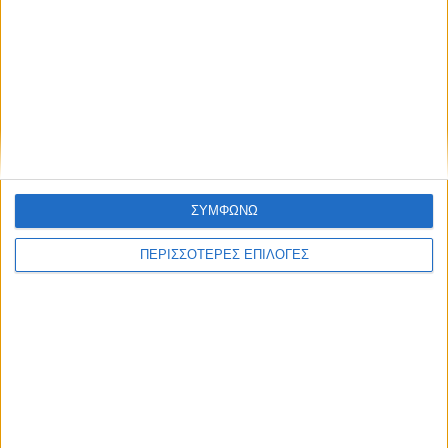
Τράπεζες: ΕΝΦΙΑ σε άτοκες δόσεις με
Συμφωνώ με τους Όρους χρήσης και την
πλαστικό χρήμα
Πολιτική προστασίας προσωπικών
δεδομένων
Tη δυνατότητα εφάπαξ πληρωμής του ΕΝΦΙΑ με πιστωτικές
κάρτες, μέχρι και σε 12 μηνιαίες άτοκες δόσεις, δίνουν οι
τράπεζες στους φορολογούμενους.
ΣΥΜΦΩΝΩ
ΠΕΡΙΣΣΟΤΕΡΕΣ ΕΠΙΛΟΓΕΣ