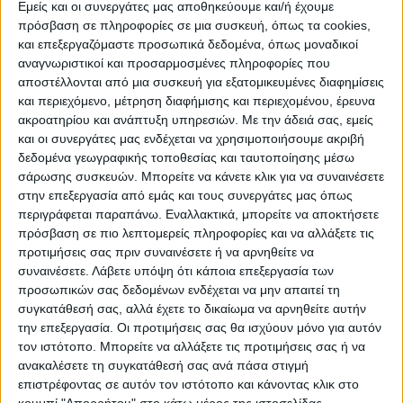
Εμείς και οι συνεργάτες μας αποθηκεύουμε και/ή έχουμε
πρόσβαση σε πληροφορίες σε μια συσκευή, όπως τα cookies,
και επεξεργαζόμαστε προσωπικά δεδομένα, όπως μοναδικοί
Επικαιρότητα
09/08/2022
αναγνωριστικοί και προσαρμοσμένες πληροφορίες που
Νέος «διπλός Τειρεσίας» για τα χρέη σε
αποστέλλονται από μια συσκευή για εξατομικευμένες διαφημίσεις
Δημόσιο και Τράπεζες
και περιεχόμενο, μέτρηση διαφήμισης και περιεχομένου, έρευνα
ακροατηρίου και ανάπτυξη υπηρεσιών.
Με την άδειά σας, εμείς
Δύο νέα συστήματα για την παρακολούθηση των οφειλών
και οι συνεργάτες μας ενδέχεται να χρησιμοποιήσουμε ακριβή
έρχονται με το νομοσχέδιο του υπουργείου Οικονομικών.
δεδομένα γεωγραφικής τοποθεσίας και ταυτοποίησης μέσω
σάρωσης συσκευών. Μπορείτε να κάνετε κλικ για να συναινέσετε
στην επεξεργασία από εμάς και τους συνεργάτες μας όπως
περιγράφεται παραπάνω. Εναλλακτικά, μπορείτε να αποκτήσετε
πρόσβαση σε πιο λεπτομερείς πληροφορίες και να αλλάξετε τις
προτιμήσεις σας πριν συναινέσετε ή να αρνηθείτε να
συναινέσετε.
Λάβετε υπόψη ότι κάποια επεξεργασία των
προσωπικών σας δεδομένων ενδέχεται να μην απαιτεί τη
συγκατάθεσή σας, αλλά έχετε το δικαίωμα να αρνηθείτε αυτήν
την επεξεργασία. Οι προτιμήσεις σας θα ισχύουν μόνο για αυτόν
τον ιστότοπο. Μπορείτε να αλλάξετε τις προτιμήσεις σας ή να
ανακαλέσετε τη συγκατάθεσή σας ανά πάσα στιγμή
επιστρέφοντας σε αυτόν τον ιστότοπο και κάνοντας κλικ στο