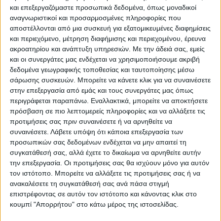
και επεξεργαζόμαστε προσωπικά δεδομένα, όπως μοναδικοί
Επικαιρότητα
25/07/2022
αναγνωριστικοί και προσαρμοσμένες πληροφορίες που
αποστέλλονται από μια συσκευή για εξατομικευμένες διαφημίσεις
Θερμοκρασίες άνω των 37 °C θα βιώσουν 7,9
και περιεχόμενο, μέτρηση διαφήμισης και περιεχομένου, έρευνα
εκατομμύρια άνθρωποι στη χώρα [pics]
ακροατηρίου και ανάπτυξη υπηρεσιών.
Με την άδειά σας, εμείς
Περίπου 7,9 εκατομμύρια άνθρωποι αναμένεται να βιώσουν
και οι συνεργάτες μας ενδέχεται να χρησιμοποιήσουμε ακριβή
θερμοκρασίες άνω των 37 °C.
δεδομένα γεωγραφικής τοποθεσίας και ταυτοποίησης μέσω
σάρωσης συσκευών. Μπορείτε να κάνετε κλικ για να συναινέσετε
στην επεξεργασία από εμάς και τους συνεργάτες μας όπως
περιγράφεται παραπάνω. Εναλλακτικά, μπορείτε να αποκτήσετε
πρόσβαση σε πιο λεπτομερείς πληροφορίες και να αλλάξετε τις
Επικαιρότητα
23/07/2022
προτιμήσεις σας πριν συναινέσετε ή να αρνηθείτε να
Καύσωνας: 8,6 εκατομμύρια άνθρωποι θα
συναινέσετε.
Λάβετε υπόψη ότι κάποια επεξεργασία των
βιώσουν θερμοκρασίες άνω των 37 βαθμών
προσωπικών σας δεδομένων ενδέχεται να μην απαιτεί τη
την Κυριακή
συγκατάθεσή σας, αλλά έχετε το δικαίωμα να αρνηθείτε αυτήν
την επεξεργασία. Οι προτιμήσεις σας θα ισχύουν μόνο για αυτόν
Η μέγιστη θερμοκρασία σήμερα θα κινηθεί στην περιοχή των 40
τον ιστότοπο. Μπορείτε να αλλάξετε τις προτιμήσεις σας ή να
βαθμών Κελσίου, ενώ την Κυριακή κατά τόπους θα ξεπεράσει το
ανακαλέσετε τη συγκατάθεσή σας ανά πάσα στιγμή
φράγμα των 40.
επιστρέφοντας σε αυτόν τον ιστότοπο και κάνοντας κλικ στο
κουμπί "Απορρήτου" στο κάτω μέρος της ιστοσελίδας.