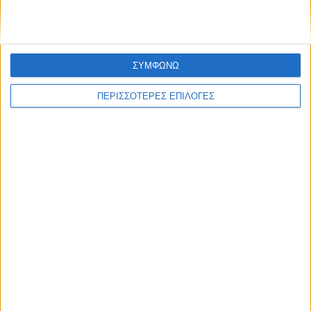
ΣΥΜΦΩΝΩ
ΠΕΡΙΣΣΟΤΕΡΕΣ ΕΠΙΛΟΓΕΣ
Επικαιρότητα
12/07/2022
Καιρός: Υψηλές θερμοκρασίες σήμερα
Την Τρίτη 12 Ιουλίου 2022, σε ολόκληρη τη χώρα αναμένεται
ηλιοφάνεια με λίγες αραιές νεφώσεις.