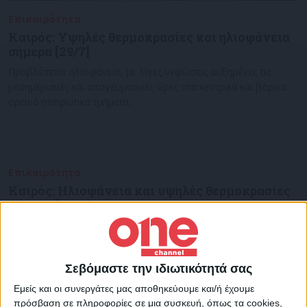
Επικαιρότητα
29/07/2022
Καιρός: Υψηλές θερμοκρασίες και ηλιοφάνεια
σήμερα [29/7]
Προβλέπεται ηλιοφάνεια, με λίγες νεφώσεις αυξημένες τις
μεσημεριανές και απογευματινές ώρες στα κεντρικά και βόρεια
ορεινά ηπειρωτικά τμήματα.
Επικαιρότητα
27/07/2022
Καιρός: Ηλιοφάνεια και υψηλές θερμοκρασίες
σήμερα [27/7]
Για την Τετάρτη 27 Ιουλίου προβλέπεται ηλιοφάνεια, με λίγες
τοπικές νεφώσεις αυξημένες στα κεντρικά και βόρεια ορεινά
ηπειρωτικά τμήματα
Σεβόμαστε την ιδιωτικότητά σας
Εμείς και οι συνεργάτες μας αποθηκεύουμε και/ή έχουμε
πρόσβαση σε πληροφορίες σε μια συσκευή, όπως τα cookies,