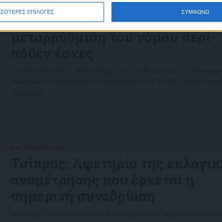
Επικαιρότητα
24/06/2022
ΣΣΟΤΕΡΕΣ ΕΠΙΛΟΓΕΣ
ΣΥΜΦΩΝΩ
Τροπολογία ΣΥΡΙΖΑ για τη
μεταρρύθμιση του νόμου περί
πόθεν έσχες
Τροπολογία για το πόθεν έσχες στο σχέδιο νόμου του Υπουργ
Οικονομικών κατέθεσαν 15 βουλευτές του ΣΥΡΙΖΑ – Προοδευτι
Συμμαχία.
Επικαιρότητα
22/06/2022
Τσίπρας: Αφετηρία της εκλογικ
αναμέτρησης που έρχεται η
σημερινή συνεδρίαση
Ο Αλέξης Τσίπρας στην ομιλία του κήρυξε την σημερινή συνεδρί