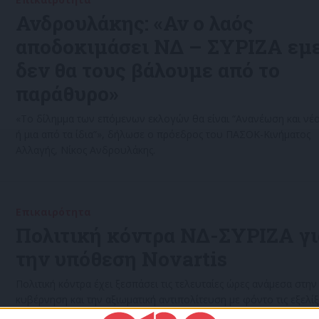
Ανδρουλάκης: «Αν ο λαός
αποδοκιμάσει ΝΔ – ΣΥΡΙΖΑ εμε
δεν θα τους βάλουμε από το
παράθυρο»
«Το δίλημμα των επόμενων εκλογών θα είναι “Ανανέωση και νέ
ή μια από τα ίδια”», δήλωσε ο πρόεδρος του ΠΑΣΟΚ-Κινήματος
Αλλαγής, Νίκος Ανδρουλάκης.
Επικαιρότητα
02/07/2022
Πολιτική κόντρα ΝΔ-ΣΥΡΙΖΑ γι
την υπόθεση Novartis
Πολιτική κόντρα έχει ξεσπάσει τις τελευταίες ώρες ανάμεσα στην
κυβέρνηση και την αξιωματική αντιπολίτευση με φόντο τις εξελίξ
το βούλευμα για παραπομπη του Δημήτρη Παπαγγελόπουλου κα