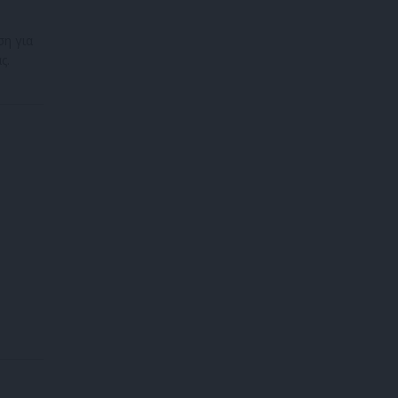
ση για
ς.