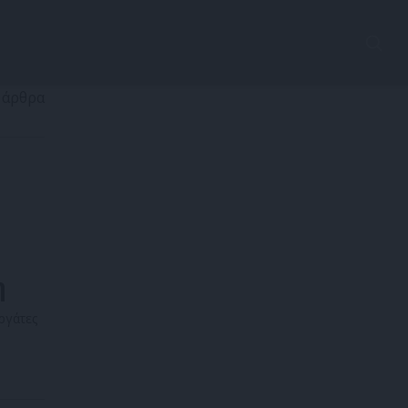
 άρθρα
η
ργάτες