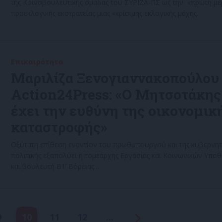
της Κοινοβουλευτικής ομάδας του ΣΥΡΙΖΑ-ΠΣ ως την «πρώτη μέ
προεκλογικής εκστρατείας μιας «κρίσιμης εκλογικής μάχης.
Επικαιρότητα
14/06/2022
Μαριλίζα Ξενογιαννακοπούλου
Action24Press: «Ο Μητσοτάκης
έχει την ευθύνη της οικονομικ
καταστροφής»
Οξύτατη επίθεση εναντίον του πρωθυπουργού και της κυβερνητ
πολιτικής εξαπολύει η τομεάρχης Εργασίας και Κοινωνικών Υπο
και βουλευτή Β1’ Βόρειας…
9
10
11
12
...