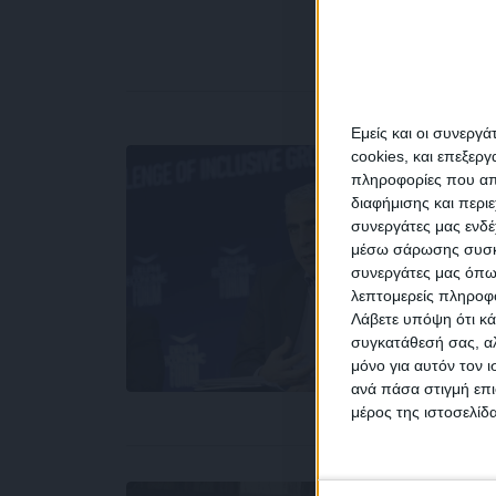
Εμείς και οι συνεργ
cookies, και επεξε
πληροφορίες που απο
διαφήμισης και περι
συνεργάτες μας ενδέ
NEW
μέσω σάρωσης συσκευ
συνεργάτες μας όπω
λεπτομερείς πληροφορ
Λάβετε υπόψη ότι κά
συγκατάθεσή σας, αλ
μόνο για αυτόν τον 
Συμ
ανά πάσα στιγμή επι
δεδο
μέρος της ιστοσελίδα