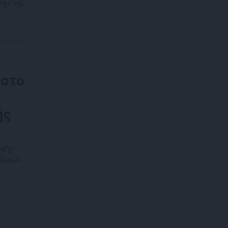
ρα» της
 στο
ής
ικής
θέσεων