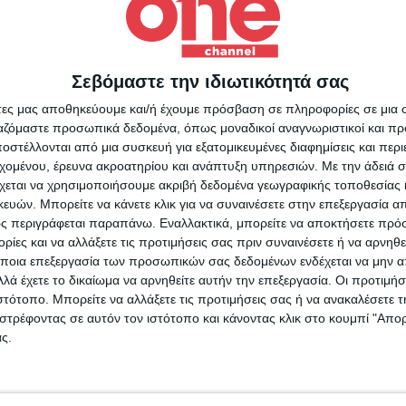
Ελένης Τουλουπάκη, η οποία δεν αφορά την υπόθεση Novartis,
είχε διαρρεύσει αρχικά.
Σεβόμαστε την ιδιωτικότητά σας
Για να ενημερώνεστε πάντ
άτες μας αποθηκεύουμε και/ή έχουμε πρόσβαση σε πληροφορίες σε μια
Επικαιρότητα
28/06/2022
πρώτοι!
ργαζόμαστε προσωπικά δεδομένα, όπως μοναδικοί αναγνωριστικοί και 
Γιώργος Τσίπρας στο
στέλλονται από μια συσκευή για εξατομικευμένες διαφημίσεις και περ
Κάνε εγγραφή στο Newsletter μας και απόκτησε πρόσβ
Action24Press: «Με Ι.Χ. εξωτε
εχομένου, έρευνα ακροατηρίου και ανάπτυξη υπηρεσιών.
Με την άδειά σα
στα νέα πριν από όλους τους άλλους.
χεται να χρησιμοποιήσουμε ακριβή δεδομένα γεωγραφικής τοποθεσίας 
SLETTER
πολιτική το Μαξίμου αδιαφορε
ών. Μπορείτε να κάνετε κλικ για να συναινέσετε στην επεξεργασία απ
ς περιγράφεται παραπάνω. Εναλλακτικά, μπορείτε να αποκτήσετε πρό
για τις συνέπειες»
ίες και να αλλάξετε τις προτιμήσεις σας πριν συναινέσετε ή να αρνηθεί
ποια επεξεργασία των προσωπικών σας δεδομένων ενδέχεται να μην απ
Ο τομεάρχης Άμυνας του ΣΥΡΙΖΑ και βουλευτής Δυτικής Αττικής
λά έχετε το δικαίωμα να αρνηθείτε αυτήν την επεξεργασία. Οι προτιμήσ
επιμένει στη δήλωση του πως η Αθήνα ψεύδεται και συνεχίζει ν
ιστότοπο. Μπορείτε να αλλάξετε τις προτιμήσεις σας ή να ανακαλέσετε
φωνώ με τους Όρους χρήσης και την Πολιτική προστασίας προσωπ
στέλνει «βαρύ οπλισμό» στην Ουκρανία και μάλιστα, χωρίς την έ
στρέφοντας σε αυτόν τον ιστότοπο και κάνοντας κλικ στο κουμπί "Απ
μένων
ΚΥΣΕΑ, τη συμμετοχή του ΥΠΕΞ και την τήρηση των κανονισμών.
ς.